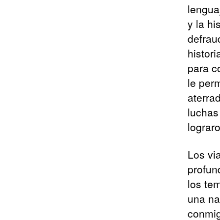
lengua
y la hi
defrau
histor
para c
le perm
aterra
luchas
lograr
Los vi
profun
los tem
una na
conmig