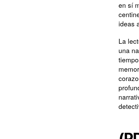
en sí 
centin
ideas 
La lec
una na
tiempo
memora
corazo
profun
narrat
detect
(P