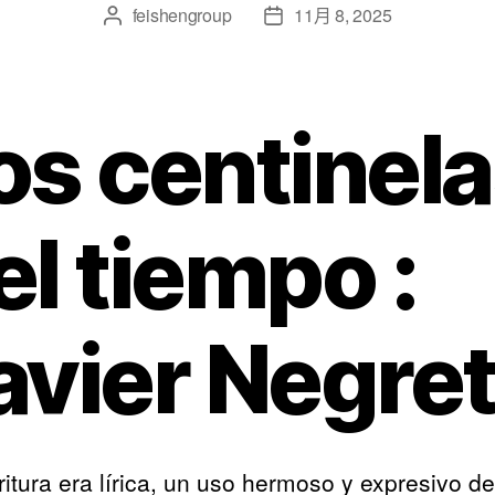
feishengroup
11月 8, 2025
os centinel
el tiempo :
avier Negre
ritura era lírica, un uso hermoso y expresivo de