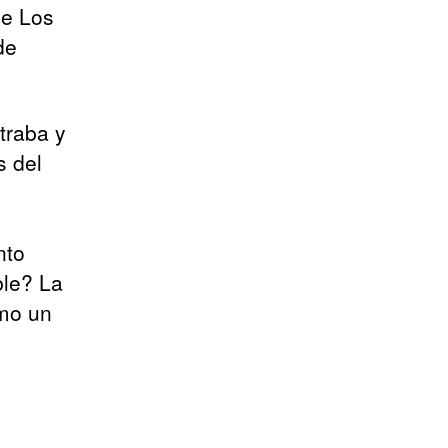
se Los
de
traba y
s del
nto
ble? La
omo un