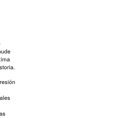
e
 pude
xima
storia.
resión
ales
Las