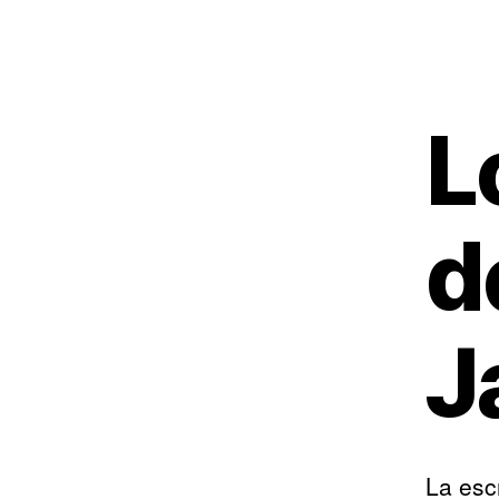
L
d
J
La esc