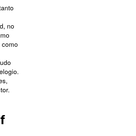
tanto
d, no
como
n como
nudo
elogio.
es,
tor.
f