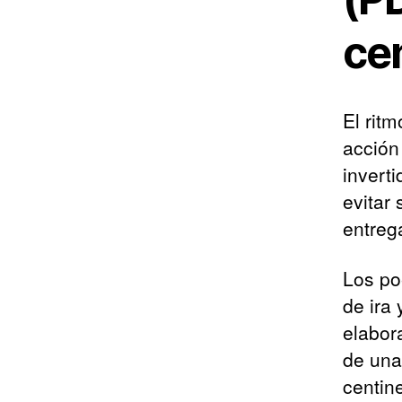
ce
El ritm
acción
inverti
evitar
entrega
Los po
de ira 
elabor
de una
centin