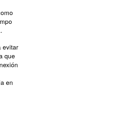
 como
iempo
.
 evitar
ía que
onexión
ia en