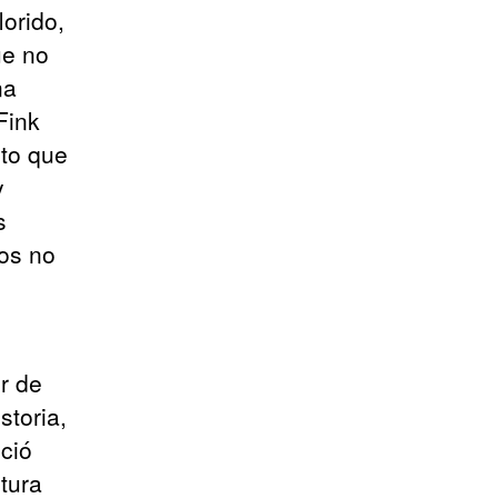
orido,
ue no
na
Fink
nto que
y
s
ios no
r de
storia,
ció
tura