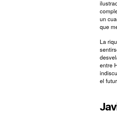
ilustr
comple
un cua
que me
La riq
sentir
desvela
entre 
indisc
el futu
Jav