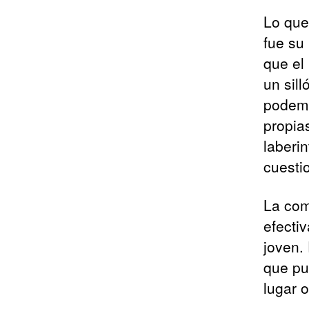
Lo que
fue su 
que el
un sill
podemo
propia
laberin
cuesti
La com
efecti
joven.
que pu
lugar o