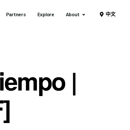
中文
Partners
Explore
About
tiempo |
]