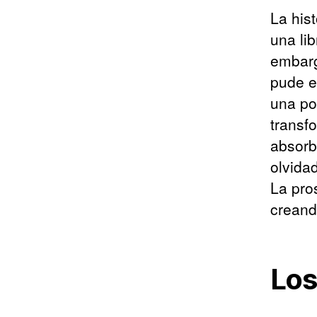
La his
una lib
embarg
pude ev
una po
transf
absorb
olvidad
La pro
creand
Los