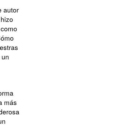
e autor
 hizo
, como
¿Cómo
estras
 un
forma
ia más
oderosa
un