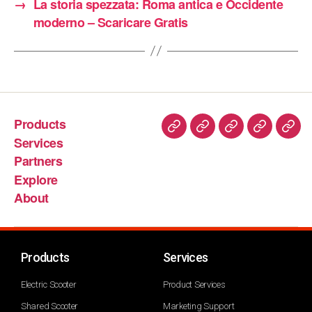
→
La storia spezzata: Roma antica e Occidente
moderno – Scaricare Gratis
Products
Services
Partners
Explore
About
Products
Services
Electric Scooter
Product Services
Shared Scooter
Marketing Support