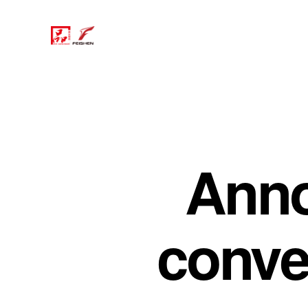
Anno
conver