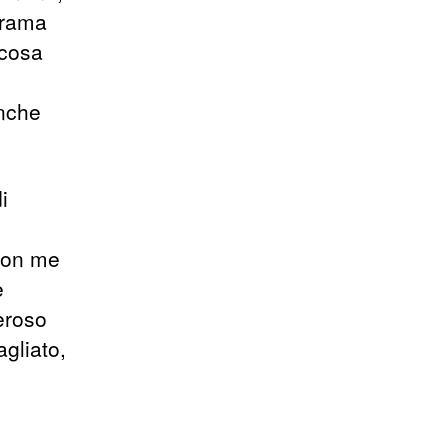
 trama
 cosa
anche
i
con me
e
eroso
agliato,