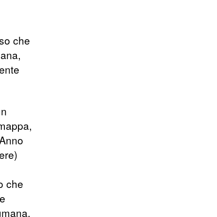
oso che
mana,
mente
un
 mappa,
 Anno
ere)
ro che
he
 umana,