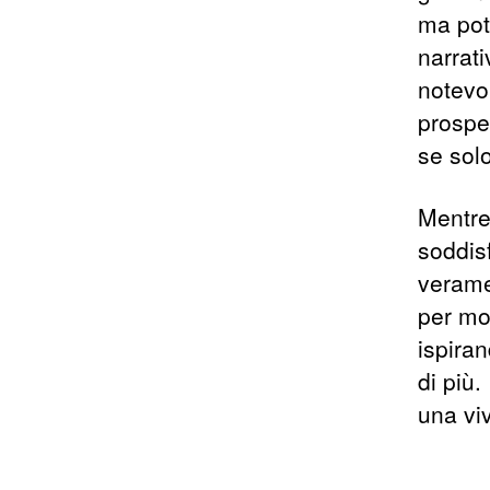
ma potr
narrati
notevo
prospe
se solo
Mentre 
soddis
verame
per mol
ispira
di più.
una vi