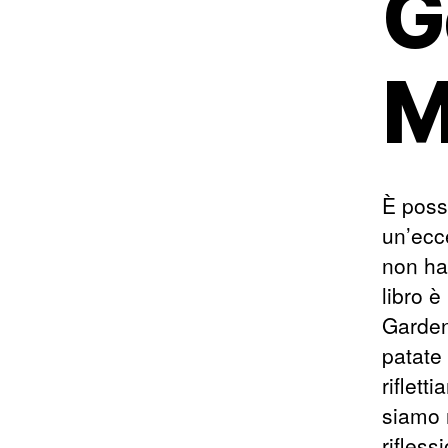
G
M
È possi
un’ecc
non ha
libro è
Garden
patate
riflett
siamo r
rifles