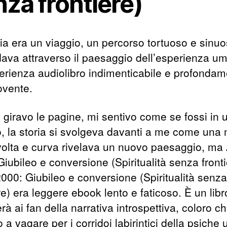
za frontiere)
ria era un viaggio, un percorso tortuoso e sinu
dava attraverso il paesaggio dell’esperienza u
erienza audiolibro indimenticabile e profonda
vente.
 giravo le pagine, mi sentivo come se fossi in 
o, la storia si svolgeva davanti a me come una
volta e curva rivelava un nuovo paesaggio, ma
iubileo e conversione (Spiritualità senza fronti
000: Giubileo e conversione (Spiritualità senza
re) era leggere ebook lento e faticoso. È un lib
rà ai fan della narrativa introspettiva, coloro c
a vagare per i corridoi labirintici della psiche