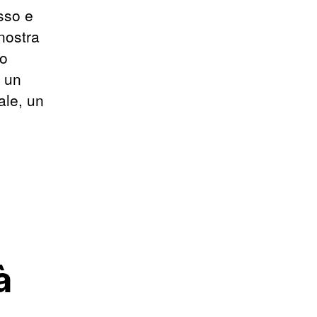
sso e
nostra
do
n un
ale, un
à