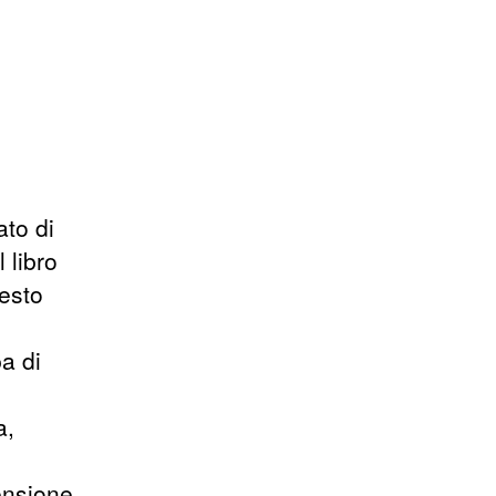
ato di
 libro
esto
a di
a,
ensione