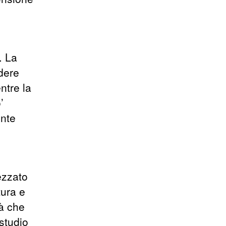
. La
dere
ntre la
’
ente
ezzato
tura e
à che
studio