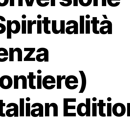
Spiritualità
enza
rontiere)
Italian Editio