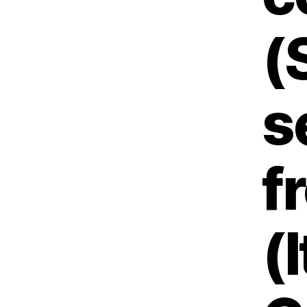
(
s
f
(