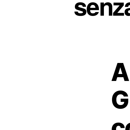
senza
A
G
c