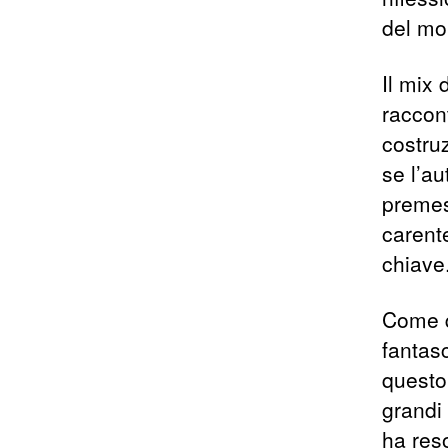
del mo
Il mix 
raccon
costru
se l’a
premes
carent
chiave
Come q
fantas
questo 
grandi
ha res