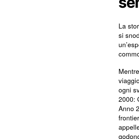
sen
La sto
si sno
un’esp
commo
Mentre
viaggi
ogni s
2000: G
Anno 2
frontie
appelle
godono 