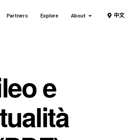
中文
Partners
Explore
About
leo e
tualità