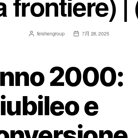
 frontiere) |
feishengroup
7月 28, 2025
nno 2000:
iubileo e
onversione