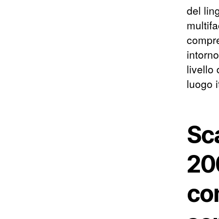
del li
multifa
compre
intorno
livello
luogo i
Sc
20
con