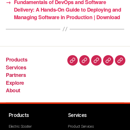
→
Fundamentals of DevOps and Software
Delivery: A Hands-On Guide to Deploying and
Managing Software in Production | Download
Products
Services
Partners
Explore
About
Products
Services
Electric Scooter
Product Services