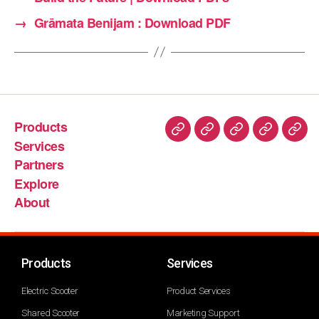
→
Grāmata Benijam : Download PDF
Products
Services
Partners
Explore
About
Products
Services
Electric Scooter
Product Services
Shared Scooter
Marketing Support