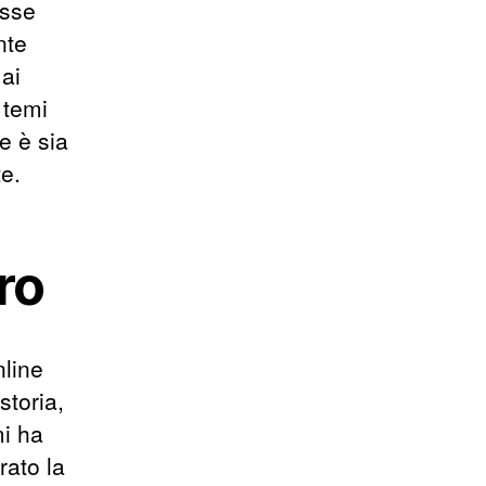
osse
nte
ai
 temi
e è sia
te.
uro
nline
storia,
mi ha
rato la