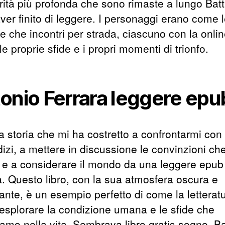
ità più profonda che sono rimaste a lungo Batti
ver finito di leggere. I personaggi erano come 
e che incontri per strada, ciascuno con la onli
 le proprie sfide e i propri momenti di trionfo.
onio Ferrara leggere epu
 storia che mi ha costretto a confrontarmi con 
izi, a mettere in discussione le convinzioni ch
 e a considerare il mondo da una leggere epub
a. Questo libro, con la sua atmosfera oscura e
ante, è un esempio perfetto di come la letterat
esplorare la condizione umana e le sfide che
iamo nella vita. Sembrava libro gratis sogno, Bat