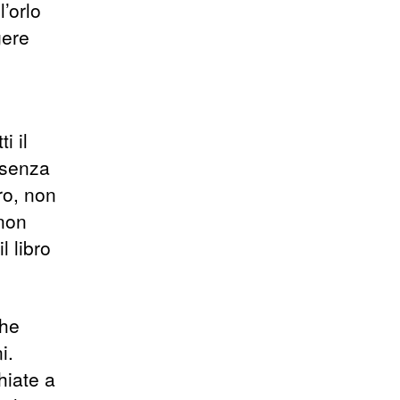
l’orlo
gere
i il
 senza
ro, non
 non
 libro
che
i.
hiate a