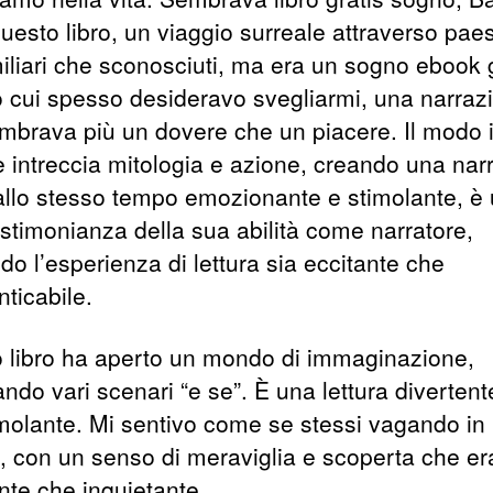
uesto libro, un viaggio surreale attraverso pae
miliari che sconosciuti, ma era un sogno ebook 
no cui spesso desideravo svegliarmi, una narraz
mbrava più un dovere che un piacere. Il modo i
re intreccia mitologia e azione, creando una nar
allo stesso tempo emozionante e stimolante, è
estimonianza della sua abilità come narratore,
o l’esperienza di lettura sia eccitante che
ticabile.
 libro ha aperto un mondo di immaginazione,
ndo vari scenari “e se”. È una lettura divertente
imolante. Mi sentivo come se stessi vagando in
a, con un senso di meraviglia e scoperta che er
nte che inquietante.