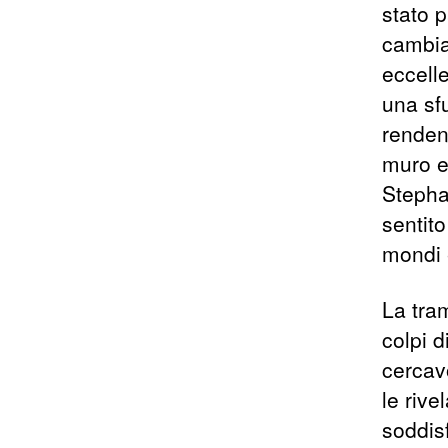
stato p
cambia
eccell
una sf
renden
muro e
Stepha
sentito
mondi e
La tra
colpi 
cercav
le rive
soddisf