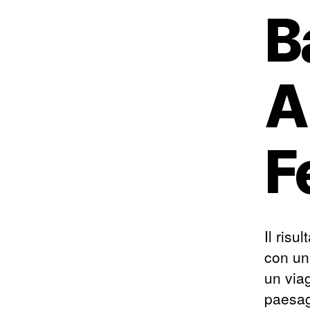
B
A
F
Il risu
con una
un via
paesag