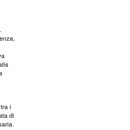
.
ienza,
va
tis
a
tra i
ata di
aria.