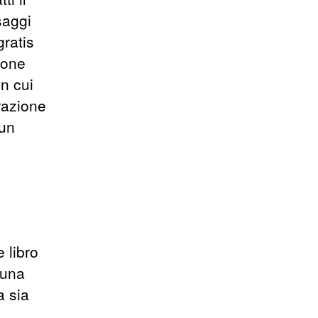
saggi
gratis
ione
n cui
razione
 un
 libro
 una
a sia