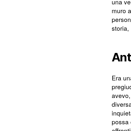
una ver
muro a
person
storia,
Ant
Era una
pregiud
avevo,
divers
inquiet
possa 
affront