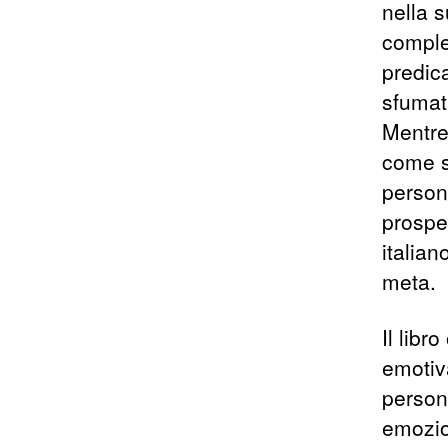
nella s
comple
predica
sfumat
Mentre 
come s
person
prospe
italia
meta.
Il libr
emotiva
persona
emozio