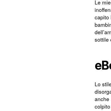
Le mie 
inoffe
capito
bambin
dell’a
sottile
eBo
Lo stil
disorga
anche 
colpito