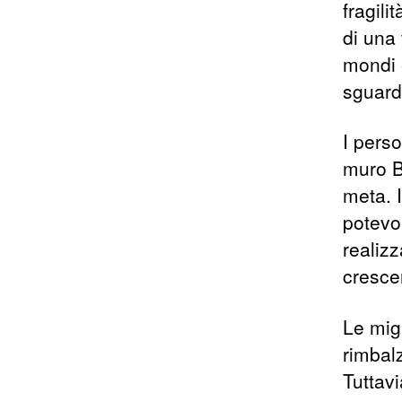
fragili
di una 
mondi 
sguard
I perso
muro B
meta. 
potevo
realiz
cresce
Le mig
rimbal
Tuttavi