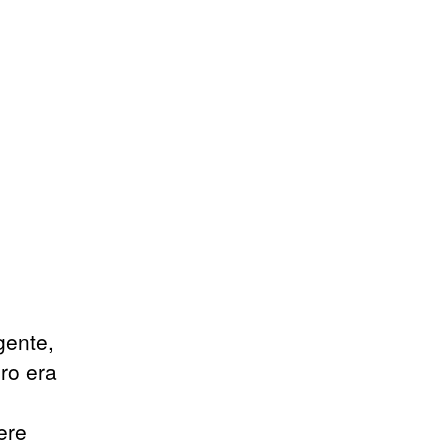
gente,
bro era
ere