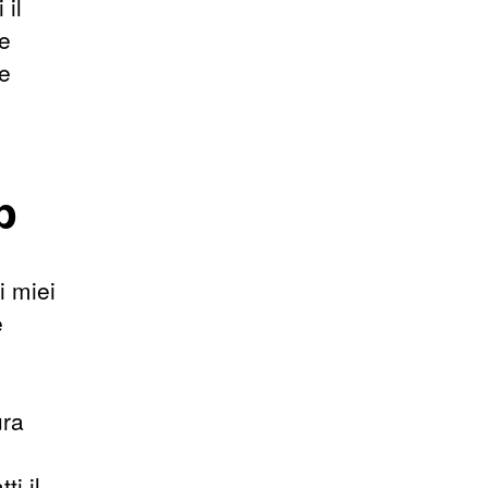
 il
le
ne
b
i miei
e
ura
ti il