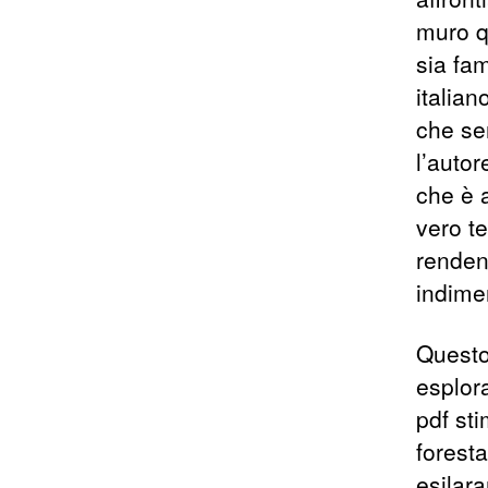
muro q
sia fa
italia
che se
l’auto
che è 
vero t
rendend
indimen
Questo
esplora
pdf st
forest
esilara