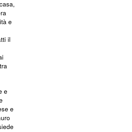
 casa,
era
tà e
i il
ai
tra
e e
e
ese e
muro
siede