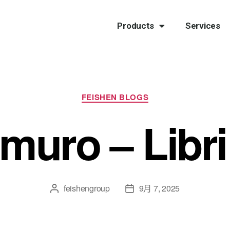
Products
Services
FEISHEN BLOGS
l muro – Libri 
feishengroup
9月 7, 2025