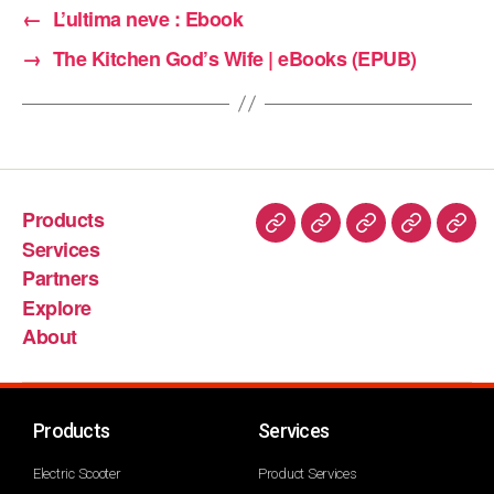
←
L’ultima neve : Ebook
→
The Kitchen God’s Wife | eBooks (EPUB)
Products
Services
Partners
Explore
About
Products
Services
Electric Scooter
Product Services