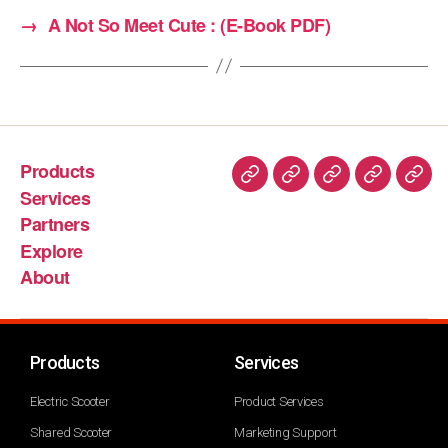
→
A Not So Meet Cute : (E-Book PDF)
Products
Services
Partners
Explore
About
Products
Services
Electric Scooter
Product Services
Shared Scooter
Marketing Support