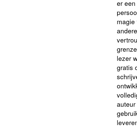
er een
persoo
magie 
andere
vertro
grenzen
lezer 
gratis
schrijv
ontwik
volled
auteur
gebrui
levere