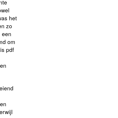
nte
owel
was het
en zo
s een
rmd om
is pdf
een
oeiend
 en
erwijl