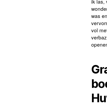
ik las
wonder
was en
vervor
vol me
verbaz
openen
Gra
bo
Hu