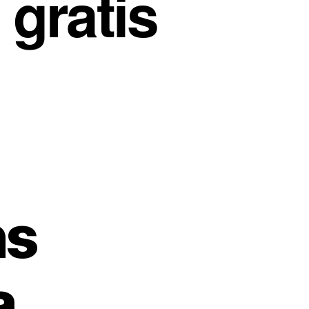
 gratis
ns
a