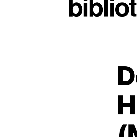
biblio
D
H
(