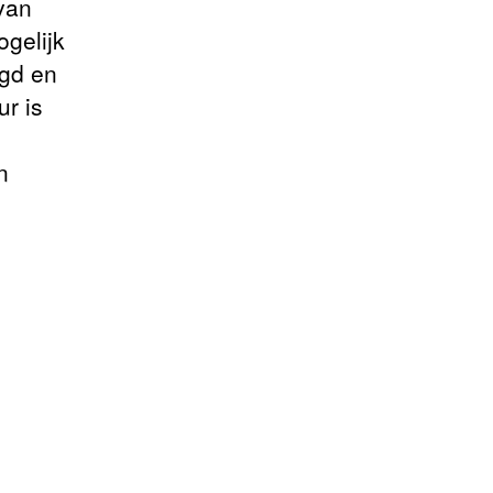
van
gelijk
agd en
r is
n
.