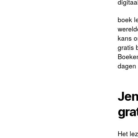
digita
boek l
wereld
kans o
gratis 
Boeken
dagen 
Jen
gra
Het le