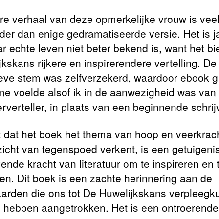
re verhaal van deze opmerkelijke vrouw is vee
der dan enige gedramatiseerde versie. Het is 
ar echte leven niet beter bekend is, want het bi
kskans rijkere en inspirerendere vertelling. De
ieve stem was zelfverzekerd, waardoor ebook gr
me voelde alsof ik in de aanwezigheid was van
rverteller, in plaats van een beginnende schrij
it dat het boek het thema van hoop en veerkrach
zicht van tegenspoed verkent, is een getuigeni
vende kracht van literatuur om te inspireren en 
fen. Dit boek is een zachte herinnering aan de
arden die ons tot De Huwelijkskans verpleegk
 hebben aangetrokken. Het is een ontroerende