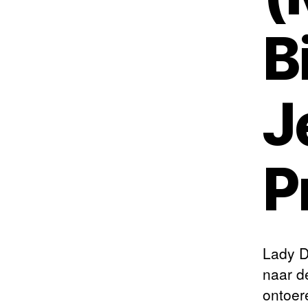
B
J
P
Lady D
naar d
ontoer