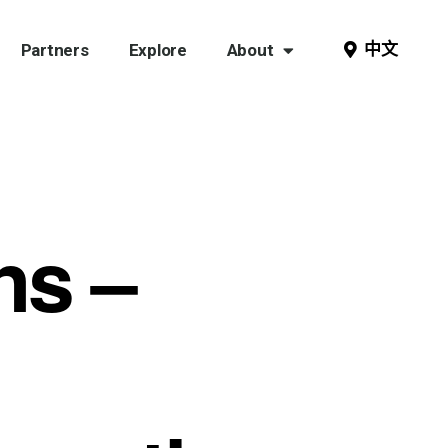
中文
Partners
Explore
About
ns –