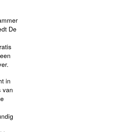
l
jammer
edt De
atis
 een
ver.
t in
s van
te
undig