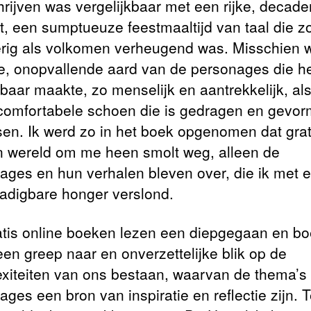
hrijven was vergelijkbaar met een rijke, decade
t, een sumptueuze feestmaaltijd van taal die z
rig als volkomen verheugend was. Misschien 
lle, onopvallende aard van de personages die h
baar maakte, zo menselijk en aantrekkelijk, al
comfortabele schoen die is gedragen en gevo
sen. Ik werd zo in het boek opgenomen dat grat
 wereld om me heen smolt weg, alleen de
ages en hun verhalen bleven over, die ik met 
adigbare honger verslond.
atis online boeken lezen een diepgegaan en b
een greep naar en onverzettelijke blik op de
xiteiten van ons bestaan, waarvan de thema’s
ges een bron van inspiratie en reflectie zijn. T