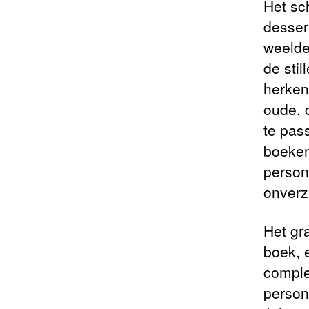
Het sc
desser
weelde
de sti
herken
oude, 
te pas
boeken
person
onverz
Het gr
boek, 
comple
persona