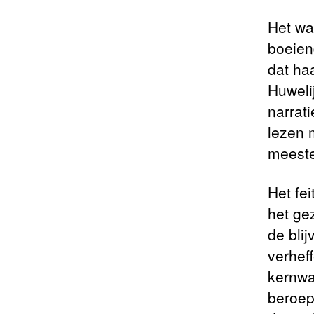
Het wa
boeien
dat ha
Huwelij
narrat
lezen 
meeste
Het fe
het ge
de blij
verhef
kernwa
beroep