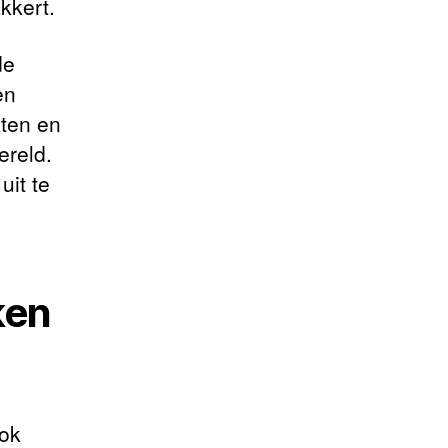
kkert.
de
en
aten en
ereld.
uit te
ken
ook