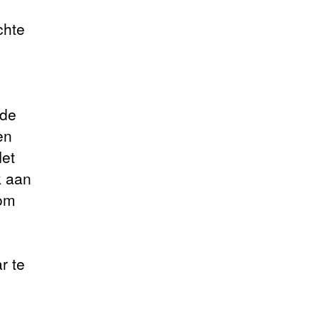
chte
 de
en
Het
k aan
 om
r te