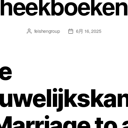
theekboeken
feishengroup
6月 16, 2025
e
uwelijkska
Marriage to 