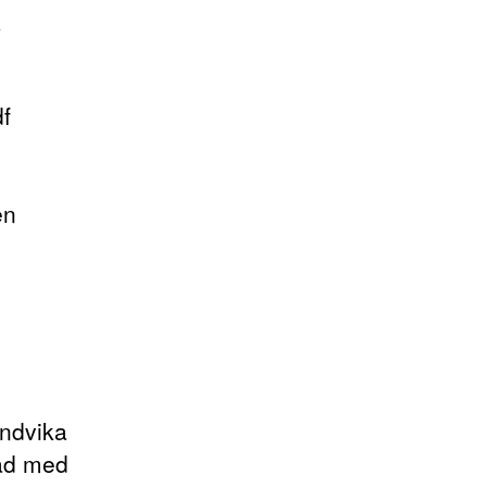
k
df
en
undvika
pad med