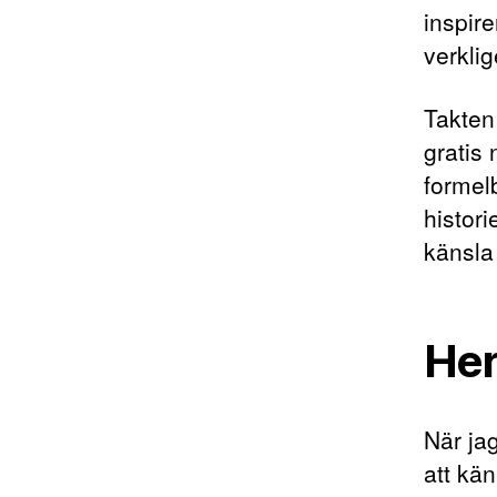
inspire
verklig
Takten
gratis
formel
histor
känsla
Her
När ja
att kä