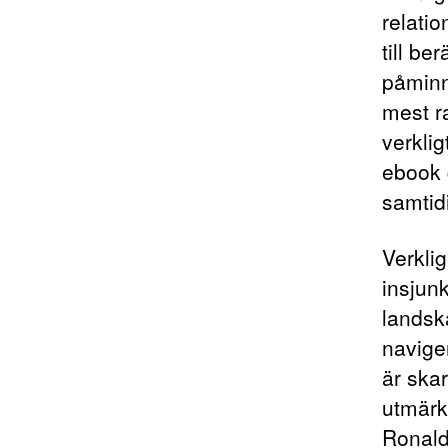
relatio
till b
påminn
mest ra
verkli
ebook 
samtidi
Verkli
insjunk
landsk
navige
är skar
utmärk
Ronald