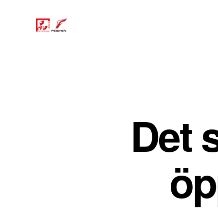
Det s
öp