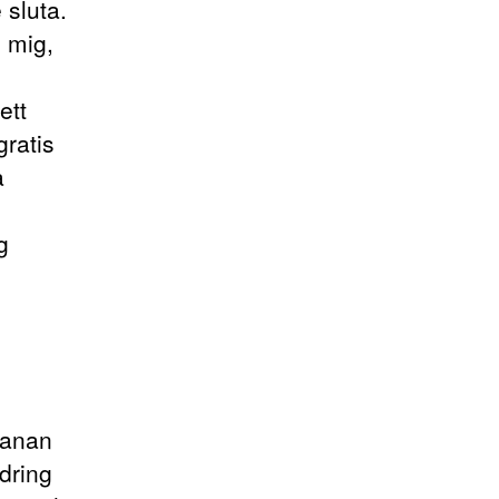
 sluta.
 mig,
ett
gratis
a
g
banan
dring