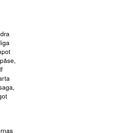
ndra
liga
mpot
 påse,
f
arta
 saga,
got
ernas