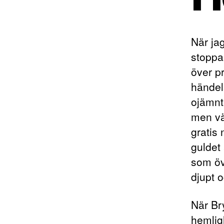
När ja
stoppa
över p
händel
ojämnt
men vä
gratis
guldet 
som öv
djupt o
När Br
hemlig