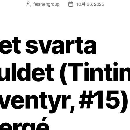
feishengroup
10月 26, 2025
et svarta
uldet (Tinti
ventyr, #15) 
ergé