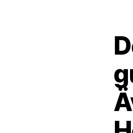
D
g
Ä
H