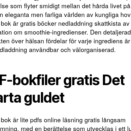
lse som flyter smidigt mellan det hårda livet p
n eleganta men farliga världen av kungliga hov
bok är gratis böcker nedladdning skattkista av
ation om smoothie-ingredienser. Den detaljera
ten över hälsan fördelar för varje ingrediens är
dladdning användbar och välorganiserad.
-bokfiler gratis Det
arta guldet
bok är lite pdfs online läsning gratis långsam
mning, med en berättelse som utvecklas i ett l