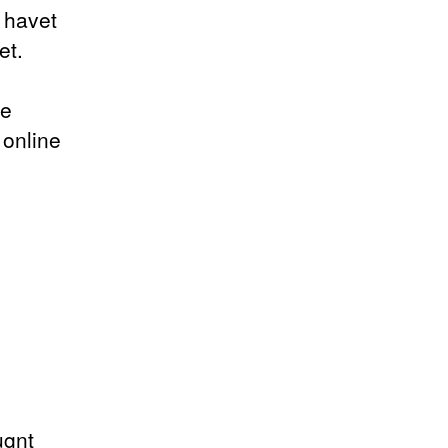
å havet
et.
de
 online
ugnt