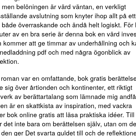
 men belöningen är värd väntan, en verkligt
dsställande avslutning som knyter ihop allt på ett
 både överraskande och ändå helt logiskt. För 
uter av en bra serie är denna bok en värd inves
 kommer att ge timmar av underhållning och 
nedladdning pdf och med några ögonblick av
ektion.
roman var en omfattande, bok gratis berättels
e sig över årtionden och kontinenter, ett riktigt
verk av berättartalang som lämnade mig andfå
ten är en skattkista av inspiration, med vackra
r bok online gratis att läsa praktiska idéer. Till 
r det inte bara om berättelsen själv, utan om d
den ger Det svarta guldet till och de reflektion