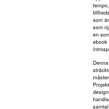
tempo,
tillfre
som är
som nj
en som
ebook 
introsp
Denna 
sträckt
mäster
Projek
designe
handla
samtal 