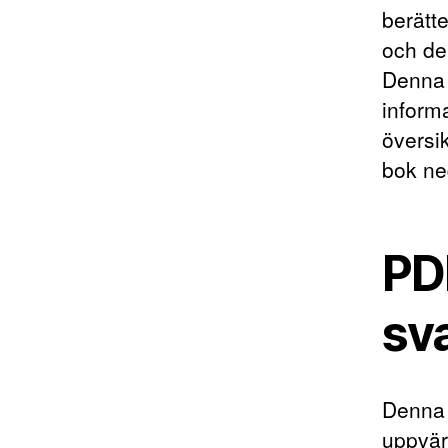
berätte
och de
Denna 
inform
översik
bok ne
PDF
sv
Denna 
uppvär