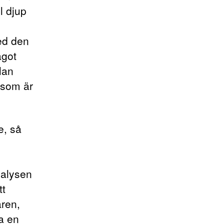
l djup
med den
ågot
lan
 som är
e, så
nalysen
tt
aren,
a en