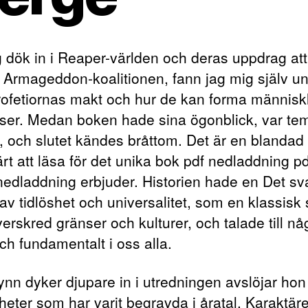
g dök in i Reaper-världen och deras uppdrag att
 Armageddon-koalitionen, fann jag mig själv u
rofetiornas makt och hur de kan forma människ
ser. Medan boken hade sina ögonblick, var te
, och slutet kändes bråttom. Det är en blandad
rt att läsa för det unika bok pdf nedladdning pd
 nedladdning erbjuder. Historien hade en Det sv
av tidlöshet och universalitet, som en klassisk
erskred gränser och kulturer, och talade till nå
ch fundamentalt i oss alla.
ynn dyker djupare in i utredningen avslöjar hon
heter som har varit begravda i åratal. Karaktär