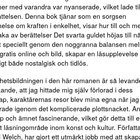
ner med varandra var nyanserade, vilket lade til
erättelsen. Denna bok tjänar som en sorgsen
else om kraften i enkelhet, visar hur till och 
ka av berättelser Det svarta guldet höjas till n
gt speciellt genom den noggranna balansen mel
gratis online och bild, skapar en läsupplevelse
gt både nostalgisk och tidlös.
ghetsbildningen i den här romanen är så levand
ande, att jag hittade mig själv förlorad i dess
ap, karaktärernas resor blev mina egna när jag
rade igenom det komplicerade plottsnacket. A
p och ämnet fascinerande, vilket gör detta till e
t läsningområde inom konst och kultur. Författ
 Welch, har gjort ett utmärkt jobb med att skap