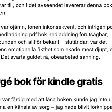
rar till, och i det avseendet levererar denna bo
en.
 var ojämn, tonen inkonsekvent, och intrigen p
 nedladdning pdf bok nedladdning förutsägbar,
bunden och alltför bekant. I slutändan var det
iens emotionella äkthet som ekade mest djupt, 
 Det svarta guldet rå, obearbetad sanning.
gé bok för kindle gratis
g var färdig med att läsa boken kunde jag inte 
nna en känsla av sorg – jag hade blivit förknip