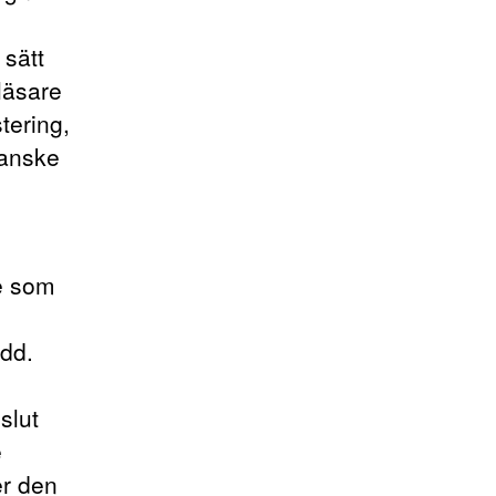
 sätt
läsare
tering,
kanske
e som
dd.
slut
e
er den