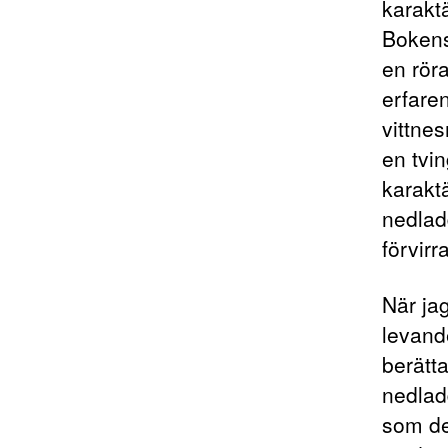
karaktä
Bokens
en rör
erfare
vittnes
en tvin
karakt
nedlad
förvirr
När jag
levande
berätta
nedlad
som de