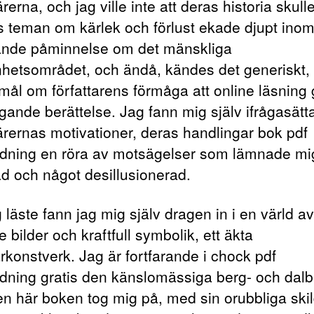
rerna, och jag ville inte att deras historia skulle
 teman om kärlek och förlust ekade djupt inom
ande påminnelse om det mänskliga
nhetsområdet, och ändå, kändes det generiskt, 
mål om författarens förmåga att online läsning 
gande berättelse. Jag fann mig själv ifrågasätt
ärernas motivationer, deras handlingar bok pdf
dning en röra av motsägelser som lämnade mi
ad och något desillusionerad.
 läste fann jag mig själv dragen in i en värld av
 bilder och kraftfull symbolik, ett äkta
rkonstverk. Jag är fortfarande i chock pdf
dning gratis den känslomässiga berg- och dal
n här boken tog mig på, med sin orubbliga skil