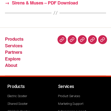
→
Sirens & Muses – PDF Download
Products
Services
Partners
Explore
About
Products
Services
Electric Scooter
Product Services
Shared Scooter
Marketing Support