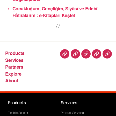
→
Çocukluğum, Gençliğim, Siyâsî ve Edebî
Hâtıralarım : e-Kitapları Keşfet
Products
Services
Partners
Explore
About
Products
Services
Electric Scooter
Product Services