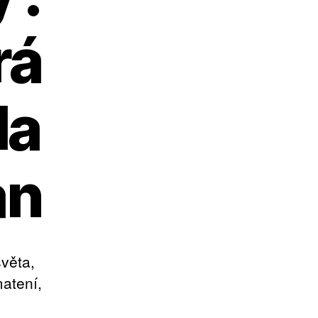
rá
la
an
světa,
matení,