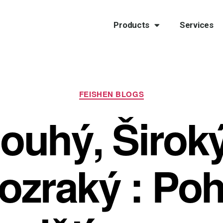
Products
Services
FEISHEN BLOGS
ouhý, Širok
ozraký : Po