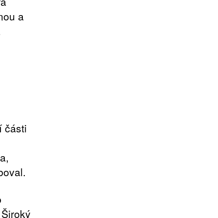
ra
nou a
a
 části
a,
boval.
b
 Široký