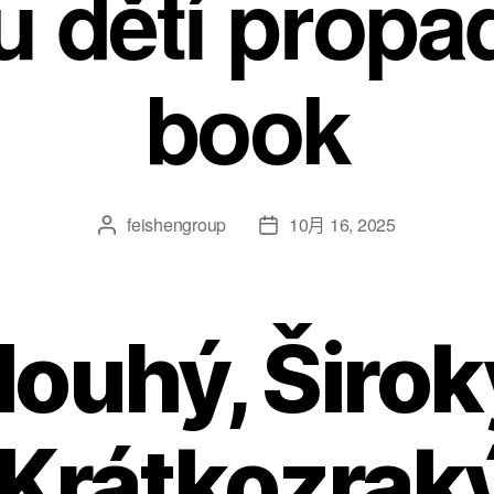
u dětí propad
book
feishengroup
10月 16, 2025
louhý, Širok
 Krátkozraký