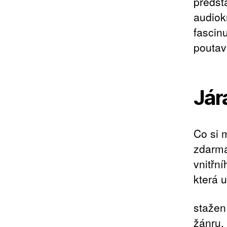
předst
audiok
fascin
poutav
Jár
Co si m
zdarma
vnitřn
která u
stažen
žánru,