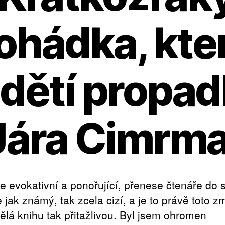
ohádka, kte
 dětí propad
 Jára Cimrm
je evokativní a ponořující, přenese čtenáře do 
e jak známý, tak zcela cizí, a je to právě toto z
dělá knihu tak přitažlivou. Byl jsem ohromen