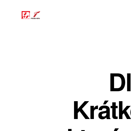
Dl
Krátk