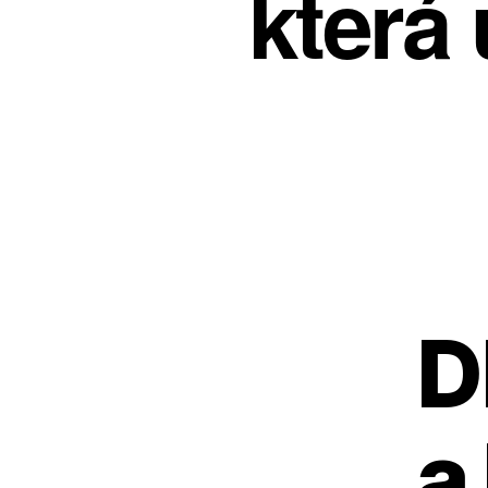
která 
D
a