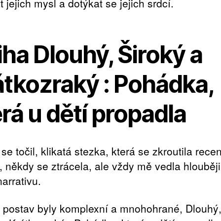
 jejich mysl a dotýkat se jejich srdcí.
ha Dlouhý, Široký a
átkozraký : Pohádka,
rá u dětí propadla
se točil, klikatá stezka, která se zkroutila rece
, někdy se ztrácela, ale vždy mě vedla hlouběji
arrativu.
 postav byly komplexní a mnohohrané, Dlouhý