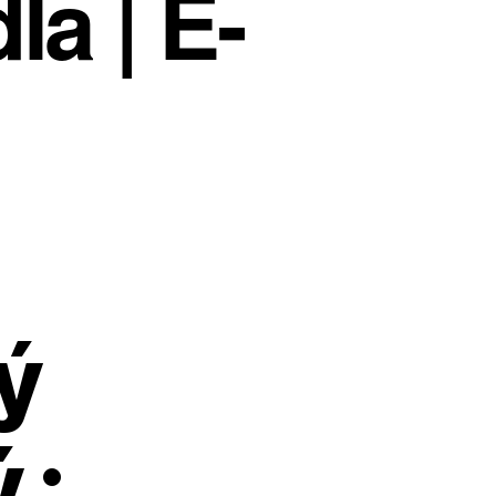
la | E-
ý
 :