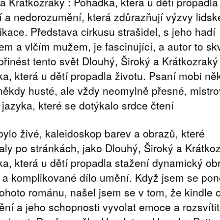
 a Krátkozraký : Pohádka, která u dětí propadla
í a nedorozumění, která zdůrazňují výzvy lidsk
kace. Představa cirkusu strašidel, s jeho hadí
em a vlčím mužem, je fascinující, a autor to sk
přinést tento svět Dlouhý, Široký a Krátkozraký 
a, která u dětí propadla životu. Psaní mobi ně
 někdy husté, ale vždy neomylně přesné, mistr
 jazyka, které se dotýkalo srdce čtení
bylo živé, kaleidoskop barev a obrazů, které
aly po stránkách, jako Dlouhý, Široký a Krátkoz
a, která u dětí propadla stažení dynamický ob
 a komplikované dílo umění. Když jsem se pono
tohoto románu, našel jsem se v tom, že kindle o
ění a jeho schopnosti vyvolat emoce a rozsvítit