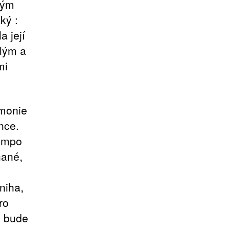
vým
ký :
a její
hlým a
mi
rmonie
nce.
tempo
hané,
niha,
ro
ý bude