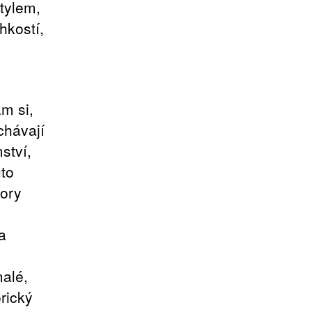
tylem,
hkostí,
m si,
chávají
ství,
uto
dory
a
malé,
rický