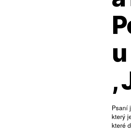
P
u
,
Psaní 
který j
které 