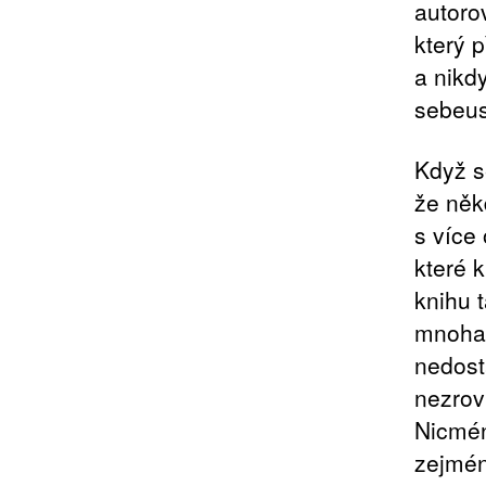
autoro
který 
a nikdy
sebeus
Když s
že něk
s více
které k
knihu 
mnoha 
nedost
nezrov
Nicmén
zejmén