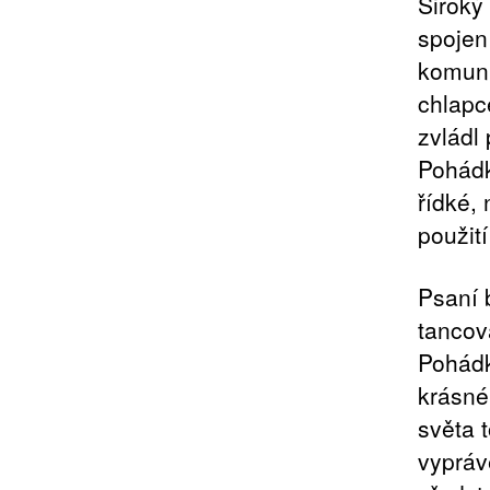
Široký
spojen
komuni
chlapc
zvládl 
Pohádk
řídké,
použití
Psaní 
tancov
Pohádk
krásné
světa 
vypráv