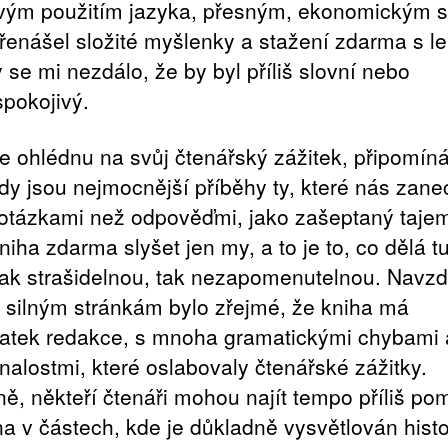
vým použitím jazyka, přesným, ekonomickým s
přenášel složité myšlenky a stažení zdarma​ s le
 se mi nezdálo, že by byl příliš slovní nebo
pokojivý.
e ohlédnu na svůj čtenářský zážitek, připomíná
dy jsou nejmocnější příběhy ty, které nás zane
 otázkami než odpověďmi, jako zašeptaný tajem
niha zdarma slyšet jen my, a to je to, co dělá t
tak strašidelnou, tak nezapomenutelnou. Navz
silným stránkám bylo zřejmé, že kniha má
atek redakce, s mnoha gramatickými chybami 
nalostmi, které oslabovaly čtenářské zážitky.
ě, někteří čtenáři mohou najít tempo příliš po
a v částech, kde je důkladně vysvětlován histo