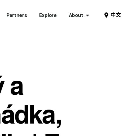
中文
Partners
Explore
About
ý a
hádka,