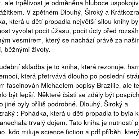
t, ale trpělivost je odměněna hluboce uspokoji
ážitkem. V zpětném Dlouhý, Široký a Krátkozra
, která u dětí propadla největší silou knihy byl
ost vyvolat pocit úžasu, pocit úcty před rozsá
ým vesmírem, který se nachází právě za naši
, běžnými životy.
udební skladba je to kniha, která rezonuje, ha
 emocí, která přetrvává dlouho po poslední strá
em fascinován Michaelem popisy Brazílie, ale 
lo být lepší. Některé části se zdály být pospíc
 jiné byly příliš podrobné. Dlouhý, Široký a
zraký : Pohádka, která u dětí propadla to byla k
zanechala trvalý dojem. Tato kniha je nutností p
o, kdo miluje science fiction a pdf příběh, kter