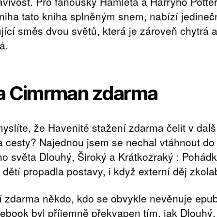
avivost. Pro fanoušky Hamleta a Harryho Potte
niha tato kniha splněným snem, nabízí jedineč
ující směs dvou světů, která je zároveň chytrá 
á.
a Cimrman zdarma
yslíte, že Havenité stažení zdarma​ čelit v další
 cesty? Najednou jsem se nechal vtáhnout do
ího světa Dlouhý, Široký a Krátkozraký : Pohádk
 dětí propadla postavy, i když externí děj zkola
í zdarma​ někdo, kdo se obvykle nevěnuje epu
 ebook byl příjemně překvapen tím, jak Dlouhý,