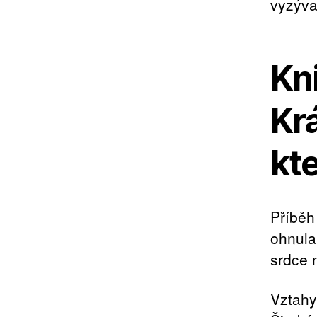
vyzývat
Kni
Kr
kte
Příběh 
ohnula
srdce n
Vztahy