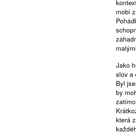
kontex
mobi z
Pohádka
schopn
záhadn
malými
Jako h
slov a
Byl js
by moh
zatímco
Krátko
která 
každéh