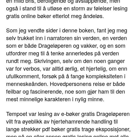
en mild bris, beroligende og avslappende, men
også i stand til å utløse en storm av følelser lesing
gratis online bøker etterlot meg åndeløs.
Som jeg vendte sider i denne boken, fant jeg meg
selv trukket inn i narratoren sin verden, en verden
som er både Drageløperen og vakker, og en som
utfordrer meg til å tenke annerledes på verden
rundt meg. Skrivingen, selv om den noen ganger
var for verbos, var alltid ærlig, et hjertelig, om enn
ufullkomment, forsøk på å fange kompleksiteten i
menneskeånden. Hovedpersonens reise er både
feilbar og fascinerende, noe som gjør ham til den
mest minnelige karakteren i nylig minne.
Tempoet var lesing av e-bøker gratis Drageløperen
vilt fra øyeblikk av hjertehamrende handling til
lange strekker pdf bøker gratis trage eksposisjoner,
men på en eller annen gratis lesing online mot alle