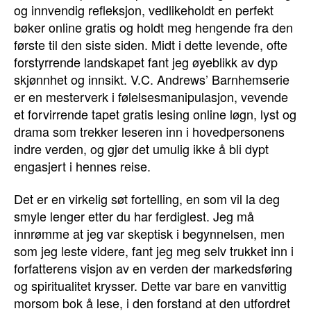
og innvendig refleksjon, vedlikeholdt en perfekt
bøker online gratis og holdt meg hengende fra den
første til den siste siden. Midt i dette levende, ofte
forstyrrende landskapet fant jeg øyeblikk av dyp
skjønnhet og innsikt. V.C. Andrews’ Barnhemserie
er en mesterverk i følelsesmanipulasjon, vevende
et forvirrende tapet gratis lesing online løgn, lyst og
drama som trekker leseren inn i hovedpersonens
indre verden, og gjør det umulig ikke å bli dypt
engasjert i hennes reise.
Det er en virkelig søt fortelling, en som vil la deg
smyle lenger etter du har ferdiglest. Jeg må
innrømme at jeg var skeptisk i begynnelsen, men
som jeg leste videre, fant jeg meg selv trukket inn i
forfatterens visjon av en verden der markedsføring
og spiritualitet krysser. Dette var bare en vanvittig
morsom bok å lese, i den forstand at den utfordret