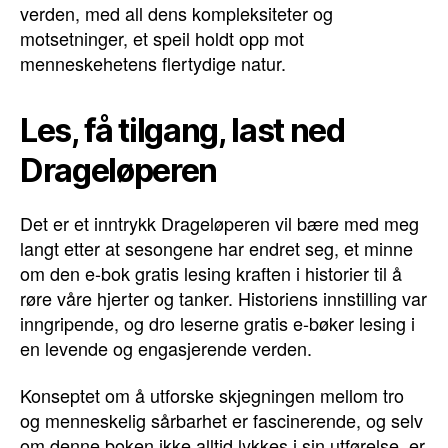
verden, med all dens kompleksiteter og
motsetninger, et speil holdt opp mot
menneskehetens flertydige natur.
Les, få tilgang, last ned
Drageløperen
Det er et inntrykk Drageløperen vil bære med meg
langt etter at sesongene har endret seg, et minne
om den e-bok gratis lesing kraften i historier til å
røre våre hjerter og tanker. Historiens innstilling var
inngripende, og dro leserne gratis e-bøker lesing i
en levende og engasjerende verden.
Konseptet om å utforske skjegningen mellom tro
og menneskelig sårbarhet er fascinerende, og selv
om denne boken ikke alltid lykkes i sin utførelse, er