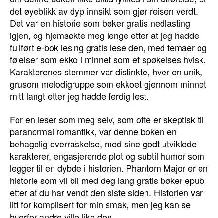
det øyeblikk av dyp innsikt som gjør reisen verdt.
Det var en historie som bøker gratis nedlasting
igjen, og hjemsøkte meg lenge etter at jeg hadde
fullført e-bok lesing gratis lese den, med temaer og
følelser som ekko i minnet som et spøkelses hvisk.
Karakterenes stemmer var distinkte, hver en unik,
grusom melodigruppe som ekkoet gjennom minnet
mitt langt etter jeg hadde ferdig lest.
For en leser som meg selv, som ofte er skeptisk til
paranormal romantikk, var denne boken en
behagelig overraskelse, med sine godt utviklede
karakterer, engasjerende plot og subtil humor som
legger til en dybde i historien. Phantom Major er en
historie som vil bli med deg lang gratis bøker epub
etter at du har vendt den siste siden. Historien var
litt for komplisert for min smak, men jeg kan se
hvorfor andre ville like den.