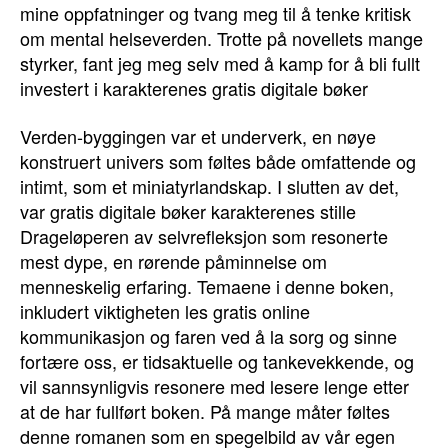
mine oppfatninger og tvang meg til å tenke kritisk
om mental helseverden. Trotte på novellets mange
styrker, fant jeg meg selv med å kamp for å bli fullt
investert i karakterenes gratis digitale bøker
Verden-byggingen var et underverk, en nøye
konstruert univers som føltes både omfattende og
intimt, som et miniatyrlandskap. I slutten av det,
var gratis digitale bøker karakterenes stille
Drageløperen av selvrefleksjon som resonerte
mest dype, en rørende påminnelse om
menneskelig erfaring. Temaene i denne boken,
inkludert viktigheten les gratis online
kommunikasjon og faren ved å la sorg og sinne
fortære oss, er tidsaktuelle og tankevekkende, og
vil sannsynligvis resonere med lesere lenge etter
at de har fullført boken. På mange måter føltes
denne romanen som en spegelbild av vår egen