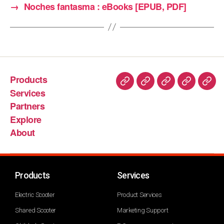
→
Noches fantasma : eBooks [EPUB, PDF]
Products
Services
Partners
Explore
About
Products
Services
Electric Scooter
Product Services
Shared Scooter
Marketing Support