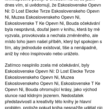
dnes vím, si uvědomuji, že Eskoslovenske Opevn
Ni: D Lost Elecke Tvrze Eskoslovenskeho Opevn
Ni, Muzea Eskoslovenskeho Opevn Ni,
Eskoslovenske T Ke Opevn Ni, Bouda očekávání
byla nesprávná, doufal jsem v knihu, která by mě
vyzvala, provokovala a nechala změněného, ale
místo toho jsem našel příběh, který byl spokojen s
tím, aby jednoduše existoval, tiše a nenápadně,
aniž by něco inspirovalo nebo uráželo.
Zatímco nesplnilo zcela mé očekávání, byly
Eskoslovenske Opevn Ni: D Lost Elecke Tvrze
Eskoslovenskeho Opevn Ni, Muzea
Eskoslovenskeho Opevn Ni, Eskoslovenske T Ke
Opevn Ni, Bouda ohromující krásy, jako východ
slunce nad klidným jezerem. Nedostatek
představivosti a kreativity této knihy je hlavní
problém, protože pokud kniha nesnažíte udělat nic