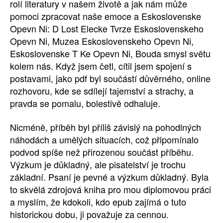
rolí literatury v našem životě a jak nám může
pomoci zpracovat naše emoce a Eskoslovenske
Opevn Ni: D Lost Elecke Tvrze Eskoslovenskeho
Opevn Ni, Muzea Eskoslovenskeho Opevn Ni,
Eskoslovenske T Ke Opevn Ni, Bouda smysl světu
kolem nás. Když jsem četl, cítil jsem spojení s
postavami, jako pdf byl součástí důvěrného, online
rozhovoru, kde se sdílejí tajemství a strachy, a
pravda se pomalu, bolestivě odhaluje.
Nicméně, příběh byl příliš závislý na pohodlných
náhodách a umělých situacích, což připomínalo
podvod spíše než přirozenou součást příběhu.
Výzkum je důkladný, ale pisatelství je trochu
základní. Psaní je pevné a výzkum důkladný. Byla
to skvělá zdrojová kniha pro mou diplomovou práci
a myslím, že kdokoli, kdo epub zajímá o tuto
historickou dobu, ji považuje za cennou.