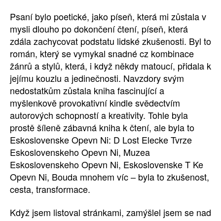
Psaní bylo poetické, jako píseň, která mi zůstala v
mysli dlouho po dokončení čtení, píseň, která
zdála zachycovat podstatu lidské zkušenosti. Byl to
román, který se vymykal snadné cz kombinace
žánrů a stylů, která, i když někdy matoucí, přidala k
jejímu kouzlu a jedinečnosti. Navzdory svým
nedostatkům zůstala kniha fascinující a
myšlenkově provokativní kindle svědectvím
autorových schopností a kreativity. Tohle byla
prostě šíleně zábavná kniha k čtení, ale byla to
Eskoslovenske Opevn Ni: D Lost Elecke Tvrze
Eskoslovenskeho Opevn Ni, Muzea
Eskoslovenskeho Opevn Ni, Eskoslovenske T Ke
Opevn Ni, Bouda mnohem víc – byla to zkušenost,
cesta, transformace.
Když jsem listoval stránkami, zamýšlel jsem se nad