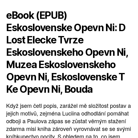
eBook (EPUB)
Eskoslovenske Opevn Ni: D
Lost Elecke Tvrze
Eskoslovenskeho Opevn Ni,
Muzea Eskoslovenskeho
Opevn Ni, Eskoslovenske T
Ke Opevn Ni, Bouda
Když jsem četl popis, zarážel mě složitost postav a
jejich motivů, zejména Luciina odhodlání pomáhat
odboji a Paulova zápas se zůstat věrným stažení
zdarma​ misi kniha zároveň vyrovnávat se se svými
kníhkupectvo pocity. S ohledem na to, co jsem