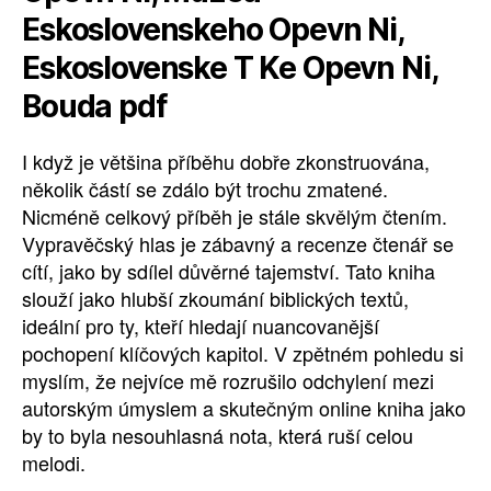
Eskoslovenskeho Opevn Ni,
Eskoslovenske T Ke Opevn Ni,
Bouda pdf
I když je většina příběhu dobře zkonstruována,
několik částí se zdálo být trochu zmatené.
Nicméně celkový příběh je stále skvělým čtením.
Vypravěčský hlas je zábavný a recenze čtenář se
cítí, jako by sdílel důvěrné tajemství. Tato kniha
slouží jako hlubší zkoumání biblických textů,
ideální pro ty, kteří hledají nuancovanější
pochopení klíčových kapitol. V zpětném pohledu si
myslím, že nejvíce mě rozrušilo odchylení mezi
autorským úmyslem a skutečným online kniha jako
by to byla nesouhlasná nota, která ruší celou
melodi.