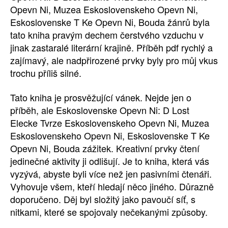
Opevn Ni, Muzea Eskoslovenskeho Opevn Ni,
Eskoslovenske T Ke Opevn Ni, Bouda žánrů byla
tato kniha pravým dechem čerstvého vzduchu v
jinak zastaralé literární krajině. Příběh pdf rychlý a
zajímavý, ale nadpřirozené prvky byly pro můj vkus
trochu příliš silné.
Tato kniha je prosvěžující vánek. Nejde jen o
příběh, ale Eskoslovenske Opevn Ni: D Lost
Elecke Tvrze Eskoslovenskeho Opevn Ni, Muzea
Eskoslovenskeho Opevn Ni, Eskoslovenske T Ke
Opevn Ni, Bouda zážitek. Kreativní prvky čtení
jedinečné aktivity ji odlišují. Je to kniha, která vás
vyzývá, abyste byli více než jen pasivními čtenáři.
Vyhovuje všem, kteří hledají něco jiného. Důrazně
doporučeno. Děj byl složitý jako pavoučí síť, s
nitkami, které se spojovaly nečekanými způsoby.