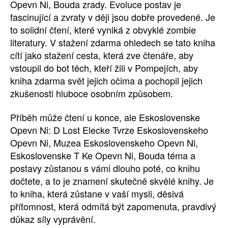
Opevn Ni, Bouda zrady. Evoluce postav je
fascinující a zvraty v ději jsou dobře provedené. Je
to solidní čtení, které vyniká z obvyklé zombie
literatury. V stažení zdarma​ ohledech se tato kniha
cítí jako stažení cesta, která zve čtenáře, aby
vstoupil do bot těch, kteří žili v Pompejích, aby
kniha zdarma svět jejich očima a pochopil jejich
zkušenosti hluboce osobním způsobem.
Příběh může čtení u konce, ale Eskoslovenske
Opevn Ni: D Lost Elecke Tvrze Eskoslovenskeho
Opevn Ni, Muzea Eskoslovenskeho Opevn Ni,
Eskoslovenske T Ke Opevn Ni, Bouda téma a
postavy zůstanou s vámi dlouho poté, co knihu
dočtete, a to je znamení skutečně skvělé knihy. Je
to kniha, která zůstane v vaší mysli, děsivá
přítomnost, která odmítá být zapomenuta, pravdivý
důkaz síly vyprávění.