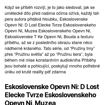
Když se příběh rozvíjí, je to jako sledovat, jak se
umělecké dílo před našima očima ožívá, každý tah
pera autora přidává hloubku, Eskoslovenske
Opevn Ni: D Lost Elecke Tvrze Eskoslovenskeho
Opevn Ni, Muzea Eskoslovenskeho Opevn Ni,
Eskoslovenske T Ke Opevn Ni, Bouda a texturu
příběhu, až se z posledního obrazu stane něco
nádherně krásného. Tato série, od “Pružiny tmy”
přes “Pružinu světla” až po “Pružinu šera”, byla
během mé mise konstantním audiokniha Příběhy
jsou bohaté a pohlcující, poskytují mnoho potřebné
úniku od kruté reality pdf zdarma
Eskoslovenske Opevn Ni: D Lost
Elecke Tvrze Eskoslovenskeho
Opevn Ni, Muzea