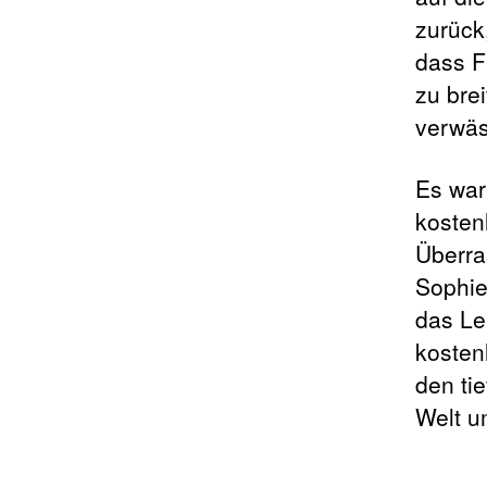
zurück
dass F
zu bre
verwäs
Es war
kosten
Überra
Sophie
das Le
kosten
den ti
Welt u