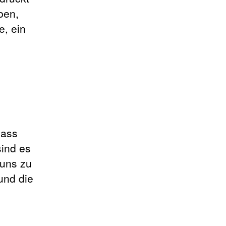
ben,
e, ein
dass
ind es
 uns zu
und die