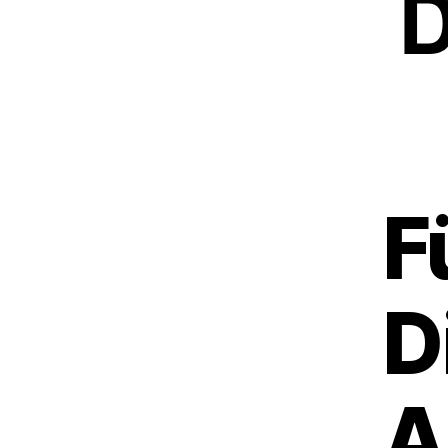
D
F
D
A