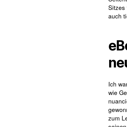
Sitzes 
auch t
eB
ne
Ich wa
wie Ge
nuanci
gewonn
zum Le
seinen