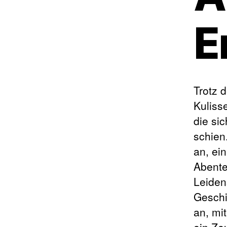
E
Trotz 
Kuliss
die si
schien
an, ei
Abente
Leidens
Geschi
an, mi
ein Ze