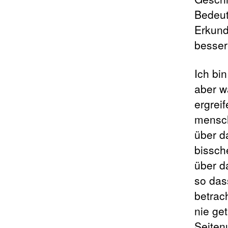
Bedeut
Erkund
besser
Ich bi
aber w
ergrei
mensch
über d
bissche
über d
so das
betrac
nie ge
Seiten