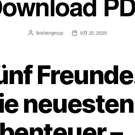
ownload P
feishengroup
9月 22, 2025
ünf Freunde
ie neuesten
benteuer –