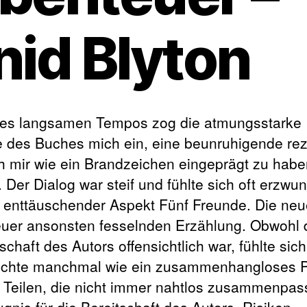
nid Blyton
des langsamen Tempos zog die atmungsstarke
e des Buches mich ein, eine beunruhigende re
ch mir wie ein Brandzeichen eingeprägt zu hab
. Der Dialog war steif und fühlte sich oft erzwu
n enttäuschender Aspekt Fünf Freunde. Die ne
uer ansonsten fesselnden Erzählung. Obwohl 
chaft des Autors offensichtlich war, fühlte sich
chte manchmal wie ein zusammenhangloses 
t Teilen, die nicht immer nahtlos zusammenpas
ugnis für die Bereitschaft des Autors, Risiken