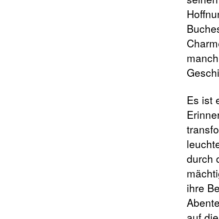
Hoffnu
Buches
Charme
manchm
Geschi
Es ist
Erinne
transf
leucht
durch d
mächti
ihre B
Abente
auf di