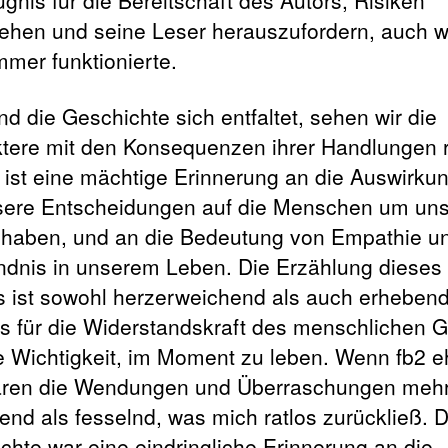
ehen und seine Leser herauszufordern, auch 
mmer funktionierte.
d die Geschichte sich entfaltet, sehen wir die
tere mit den Konsequenzen ihrer Handlungen r
 ist eine mächtige Erinnerung an die Auswirku
sere Entscheidungen auf die Menschen um un
haben, und an die Bedeutung von Empathie u
ndnis in unserem Leben. Die Erzählung dieses
 ist sowohl herzerweichend als auch erhebend
s für die Widerstandskraft des menschlichen G
e Wichtigkeit, im Moment zu leben. Wenn fb2 eh
aren die Wendungen und Überraschungen meh
rend als fesselnd, was mich ratlos zurückließ. D
chte war eine eindringliche Erinnerung an die