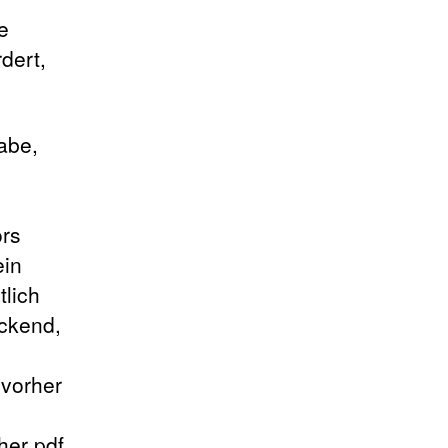
e
dert,
abe,
ors
ein
tlich
eckend,
 vorher
her pdf