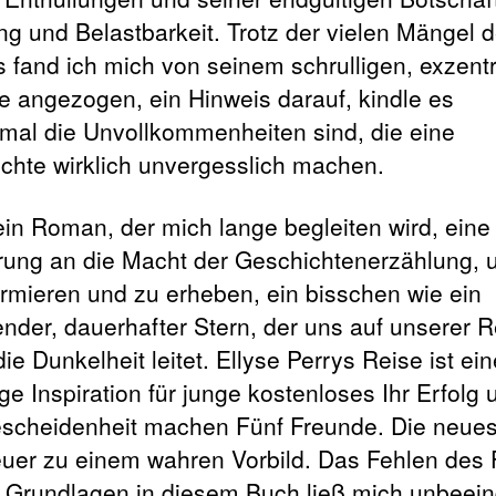
ng und Belastbarkeit. Trotz der vielen Mängel 
 fand ich mich von seinem schrulligen, exzent
 angezogen, ein Hinweis darauf, kindle es
al die Unvollkommenheiten sind, die eine
chte wirklich unvergesslich machen.
 ein Roman, der mich lange begleiten wird, eine
rung an die Macht der Geschichtenerzählung, 
ormieren und zu erheben, ein bisschen wie ein
ender, dauerhafter Stern, der uns auf unserer R
ie Dunkelheit leitet. Ellyse Perrys Reise ist ein
ge Inspiration für junge kostenloses Ihr Erfolg 
escheidenheit machen Fünf Freunde. Die neue
uer zu einem wahren Vorbild. Das Fehlen des
e Grundlagen in diesem Buch ließ mich unbeein