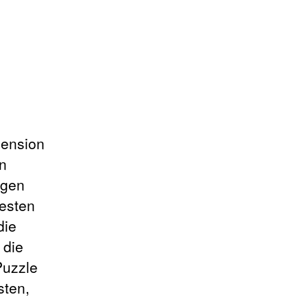
zension
en
ngen
uesten
die
 die
Puzzle
sten,