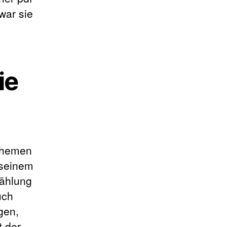
war sie
ie
 Themen
 seinem
zählung
uch
gen,
t der