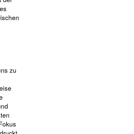
des
rischen
uns zu
eise
e
und
sten
 Fokus
druckt