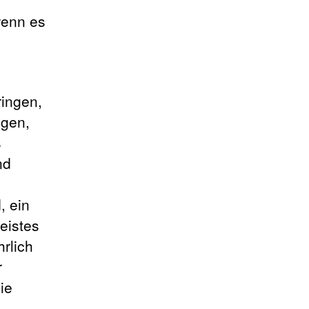
wenn es
ingen,
ngen,
s
nd
, ein
eistes
rlich
r
ie