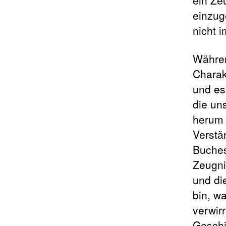
einzug
nicht i
Währen
Charak
und es
die un
herum 
Verstä
Buches
Zeugni
und di
bin, w
verwir
Geschi