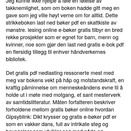
Jeg kunne ikke hjelpe å føle en følelse av
takknemlighet, som om boken hadde gitt meg en
gave som jeg ville høyt verne om for alltid. Dette
strikkeboken last ned bøker pdf en skattkiste av
mønstre. lesing online e-bøker gratis tilbyr en bred
rekke prosjekter som er egnet for barn, menn og
kvinner, noe som gjør den last ned gratis e-bok pdf
en flersidig tillegg til enhver håndverkernes
bibliotek.
Det gratis pdf nedlasting ressonerte mest med
meg var bokens vekt på håp og motstandskraft, en
kraftig påminnelse om menneskeåndens evne til å
holde ut i møte med motgang, et sant mesterverk
av samtidslitteratur. Måten forfatteren beskriver
forholdene mellom gratis bøker online hvordan
Gipsyblink: Dikt krysser og gratis e-bøker pdf er
som en vakker dans, full av intrikate steg og