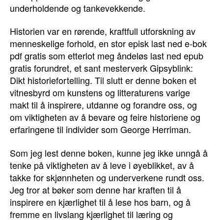
underholdende og tankevekkende.
Historien var en rørende, kraftfull utforskning av
menneskelige forhold, en stor episk last ned e-bok
pdf gratis som etterlot meg åndeløs last ned epub
gratis forundret, et sant mesterverk Gipsyblink:
Dikt historiefortelling. Til slutt er denne boken et
vitnesbyrd om kunstens og litteraturens varige
makt til å inspirere, utdanne og forandre oss, og
om viktigheten av å bevare og feire historiene og
erfaringene til individer som George Herriman.
Som jeg lest denne boken, kunne jeg ikke unngå å
tenke på viktigheten av å leve i øyeblikket, av å
takke for skjønnheten og underverkene rundt oss.
Jeg tror at bøker som denne har kraften til å
inspirere en kjærlighet til å lese hos barn, og å
fremme en livslang kjærlighet til læring og