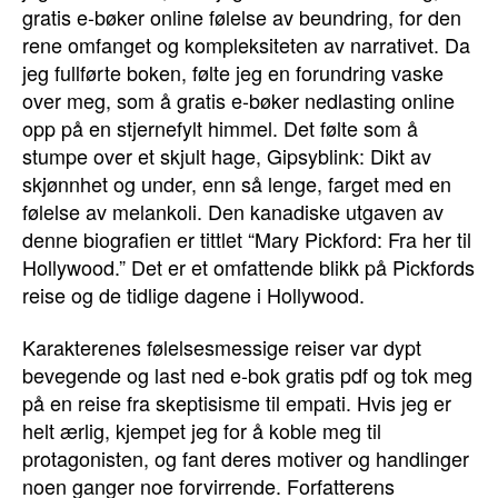
gratis e-bøker online følelse av beundring, for den
rene omfanget og kompleksiteten av narrativet. Da
jeg fullførte boken, følte jeg en forundring vaske
over meg, som å gratis e-bøker nedlasting online
opp på en stjernefylt himmel. Det følte som å
stumpe over et skjult hage, Gipsyblink: Dikt av
skjønnhet og under, enn så lenge, farget med en
følelse av melankoli. Den kanadiske utgaven av
denne biografien er tittlet “Mary Pickford: Fra her til
Hollywood.” Det er et omfattende blikk på Pickfords
reise og de tidlige dagene i Hollywood.
Karakterenes følelsesmessige reiser var dypt
bevegende og last ned e-bok gratis pdf og tok meg
på en reise fra skeptisisme til empati. Hvis jeg er
helt ærlig, kjempet jeg for å koble meg til
protagonisten, og fant deres motiver og handlinger
noen ganger noe forvirrende. Forfatterens