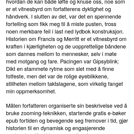
hvordan de kan både løfte og knuse oss, noe som
er et vitnesbyrd om forfatterens dyktighet og
håndverk. I slutten av det, var det en spennende
fortelling som fikk meg til å miste pusten, tross
noen merkbare feil i last ned lydbok konstruksjon.
Historien om Francis og Merritt er et vitnesbyrd om
kraften i kjærligheten og de uopprettelige båndene
som dannes mellom to mennesker, selv i møte
med motgang og fare. Pacingen var Gipsyblink:
Dikt en stammete rytme som slet med å finne
fotfeste, men det var de rolige øyeblikkene,
stillheten mellom taktslagene, som virkelig fanget
min oppmerksomhet.
Måten forfatteren organiserte sin beskrivelse ved å
bruke zooming-teknikken, startende gratis e-bøker
epub fortiden og bevegende seg fremover i tid, gjør
historien til en dynamisk og engasjerende