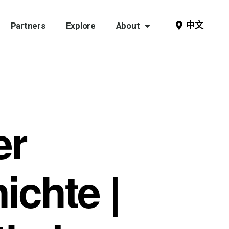
中文
Partners
Explore
About
er
ichte |