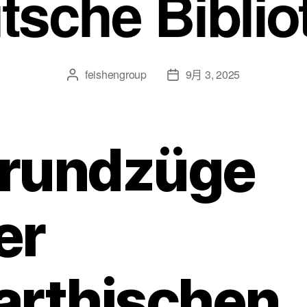
tsche Biblio
feishengroup
9月 3, 2025
rundzüge
er
arthischen