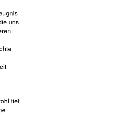
Zeugnis
die uns
eren
chte
eit
h
hl tief
ne