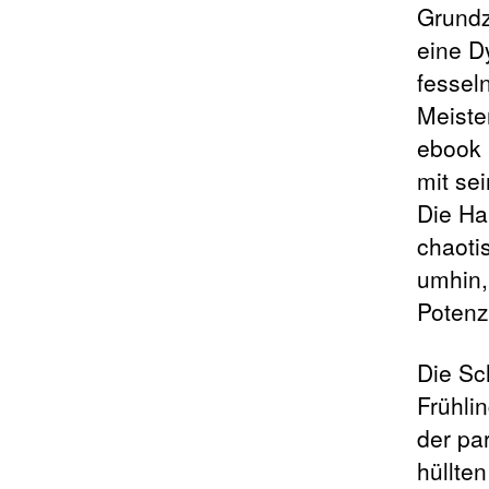
Grundz
eine D
fessel
Meister
ebook 
mit se
Die Ha
chaoti
umhin,
Potenz
Die Sc
Frühli
der pa
hüllte