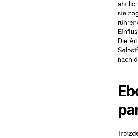
ähnlich
sie zo
rühren
Einflu
Die Ar
Selbst
nach 
Eb
pa
Trotzd