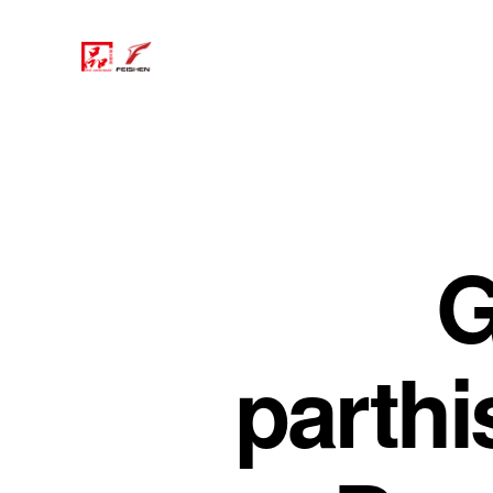
G
parthi