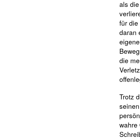
als di
verlie
für di
daran 
eigene
Bewege
die me
Verletz
offenle
Trotz 
seinen
persön
wahre 
Schrei