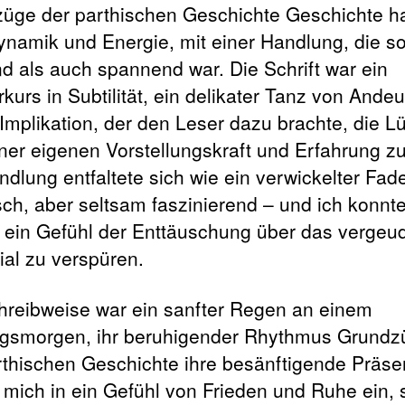
üge der parthischen Geschichte Geschichte ha
ynamik und Energie, mit einer Handlung, die s
nd als auch spannend war. Die Schrift war ein
kurs in Subtilität, ein delikater Tanz von Ande
Implikation, der den Leser dazu brachte, die L
iner eigenen Vorstellungskraft und Erfahrung zu 
ndlung entfaltete sich wie ein verwickelter Fad
sch, aber seltsam faszinierend – und ich konnte
 ein Gefühl der Enttäuschung über das vergeu
ial zu verspüren.
hreibweise war ein sanfter Regen an einem
ngsmorgen, ihr beruhigender Rhythmus Grundz
rthischen Geschichte ihre besänftigende Präse
n mich in ein Gefühl von Frieden und Ruhe ein, 