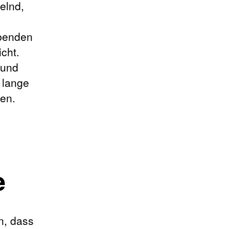
selnd,
ibenden
cht.
 und
 lange
en.
e
n, dass