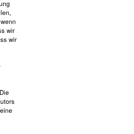
rung
len,
, wenn
ss wir
ss wir
e
 Die
utors
keine