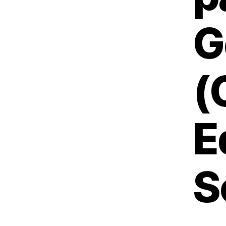
G
(
E
S