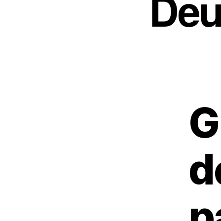
Deu
G
d
p