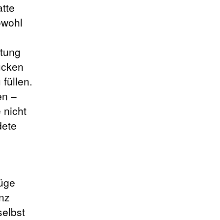
tte
owohl
utung
ücken
füllen.
en –
 nicht
dete
üge
nz
selbst