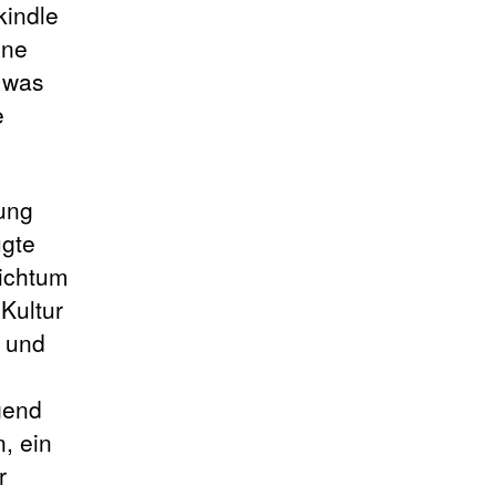
kindle
ine
 was
e
lung
ügte
eichtum
 Kultur
l und
gend
, ein
r