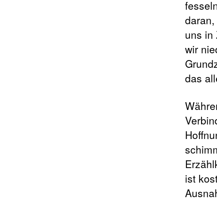
fessel
daran,
uns in
wir ni
Grundz
das al
Währen
Verbin
Hoffnu
schimm
Erzähl
ist ko
Ausna