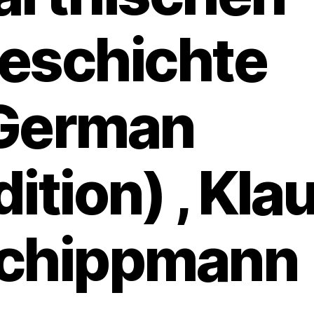
eschichte
German
dition) , Kla
chippmann