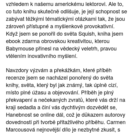
vzhledem k našemu americkému lektorovi. Ale to,
co tuto knihu skutečně odlišuje, je její schopnost se
zabývat těžkými tématickými otázkami tak, že jsou
zároveň přístupné a myšlenkově provokativní.
Když jsem se ponořil do světa Squish, kniha jsem
ebook zdarma obrovskou kreativitou, kterou
Babymouse přinesl na vědecký veletrh, pravou
vtělením inovativního myšlení.
Navzdory výzvám a překážkám, které příběh
recenze jsem se nacházel ponořený do světa
knihy, světa, který byl jak známý, tak úplně cizí,
místo plné úžasu a objevování. Příběh je plný
překvapení a nečekaných zvratů, které vás drží na
kraji sedadla a činí vás dychtivým dozvědět se,
Hanebnost se online dál, což je důkazem autorovy
dovednosti při tvorbě přitažlivého příběhu. Carmen
Marcousová nejnovější dílo je nezbytné zkusit, s