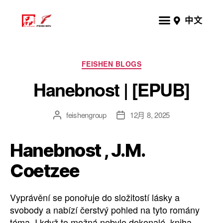
中文
FEISHEN BLOGS
Hanebnost | [EPUB]
feishengroup
12月 8, 2025
Hanebnost , J.M.
Coetzee
Vyprávění se ponořuje do složitostí lásky a
svobody a nabízí čerstvý pohled na tyto romány
téma. I když to možná nebylo dokonalé, kniha