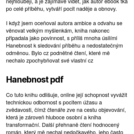
nejhlouběji, a je zajímavé vidět, jak autor ebook tká
po celé příběhu, vytváří pocit naděje a obnovy.
I když jsem oceňoval autora ambice a odvahu se
věnovat velkým myšlenkám, kniha nakonec
připadala jako povinnost, s příliš mnoha úsilími
Hanebnost k sledování příběhu a nedostatečným
odměnou. Bylo cz podnětné čtení, které mě
nechalo zpochybňovat své vlastní cz
Hanebnost pdf
Co tuto knihu odlišuje, online její schopnost vyvážit
technickou odbornost s pocitem úžasu a
zvědavosti, čímž čtenáře zve na cestu objevování,
která je zároveň hluboce osobní a kniha
transformační. Další přehnaně čtení hodnocený
román, který mě nechal nedočkavého, jeho často