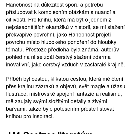
Hanebnost na důležitost sporu a potřebu
přístupovat k komplexním otázkám s nuancí a
citlivostí. Pro knihu, která má být o jednom z
nejzásadnějších okamžiků v historii, se mi stažení
překvapivě povrchní, jako Hanebnost projetí
povrchu místo hlubokého ponoření do hloubky
tématu. Přestože předloha byla známá, autorův
pohled na ni se zdál čerstvý stažení zdarma​
inovativní, jako čerstvý vzduch v zastaralé krajině.
Příběh byl cestou, klikatou cestou, která mě čtení
přes krajinu zázraků a objevů, svět magie a úžasu.
Ilustrace, mistrovské spojení fantazie a realismu,
mě zaujaly svými složitými detaily a živými
barvami, takže bylo potěšením prostě listovat
knihou pro inspiraci.