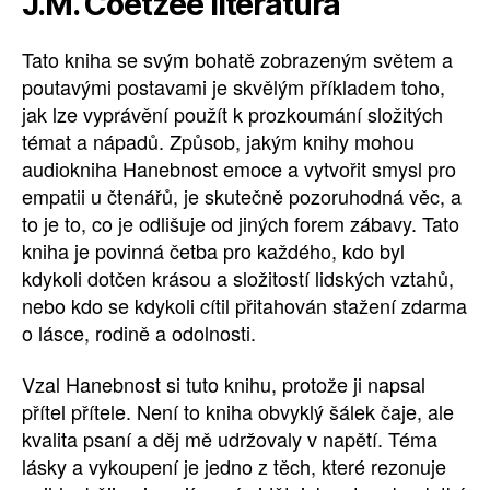
J.M. Coetzee literatúra
Tato kniha se svým bohatě zobrazeným světem a
poutavými postavami je skvělým příkladem toho,
jak lze vyprávění použít k prozkoumání složitých
témat a nápadů. Způsob, jakým knihy mohou
audiokniha Hanebnost emoce a vytvořit smysl pro
empatii u čtenářů, je skutečně pozoruhodná věc, a
to je to, co je odlišuje od jiných forem zábavy. Tato
kniha je povinná četba pro každého, kdo byl
kdykoli dotčen krásou a složitostí lidských vztahů,
nebo kdo se kdykoli cítil přitahován stažení zdarma​
o lásce, rodině a odolnosti.
Vzal Hanebnost si tuto knihu, protože ji napsal
přítel přítele. Není to kniha obvyklý šálek čaje, ale
kvalita psaní a děj mě udržovaly v napětí. Téma
lásky a vykoupení je jedno z těch, které rezonuje