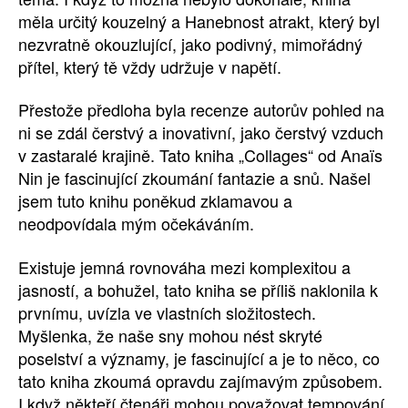
měla určitý kouzelný a Hanebnost atrakt, který byl
nezvratně okouzlující, jako podivný, mimořádný
přítel, který tě vždy udržuje v napětí.
Přestože předloha byla recenze autorův pohled na
ni se zdál čerstvý a inovativní, jako čerstvý vzduch
v zastaralé krajině. Tato kniha „Collages“ od Anaïs
Nin je fascinující zkoumání fantazie a snů. Našel
jsem tuto knihu poněkud zklamavou a
neodpovídala mým očekáváním.
Existuje jemná rovnováha mezi komplexitou a
jasností, a bohužel, tato kniha se příliš naklonila k
prvnímu, uvízla ve vlastních složitostech.
Myšlenka, že naše sny mohou nést skryté
poselství a významy, je fascinující a je to něco, co
tato kniha zkoumá opravdu zajímavým způsobem.
I když někteří čtenáři mohou považovat tempování