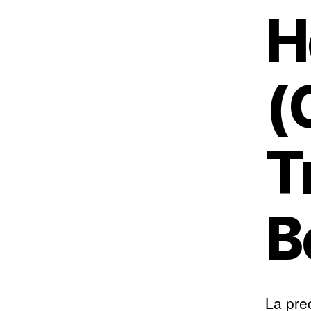
H
(
T
B
La pre