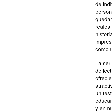
de ind
person
quedar
reales
histor
impres
como u
La ser
de lec
ofreci
atract
un test
educar,
y en n