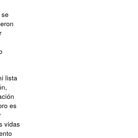
 se
ieron
r
o
 lista
ón,
ación
bro es
y
s vidas
ento