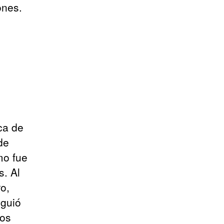
ones.
ca de
de
mo fue
s. Al
ro,
iguió
los