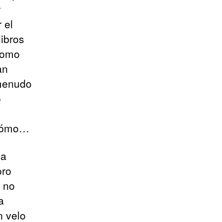
r
 el
ibros
como
an
 menudo
o
 cómo…
la
oro
, no
a
n velo