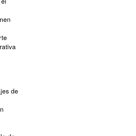
 el
umen
rte
rativa
o
jes de
un