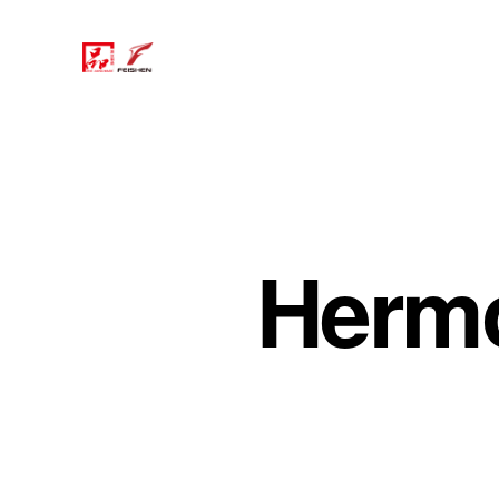
Hermó