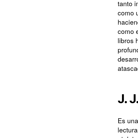
tanto 
como u
hacien
como e
libros
profun
desarr
atasca
J. J
Es una
lectura