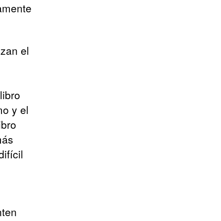
uamente
lzan el
libro
o y el
ibro
más
ifícil
nten