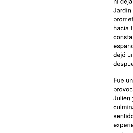
ni dej
Jardín
promet
hacia 
constan
españo
dejó u
después
Fue un
provoc
Julien 
culmina
sentido
experi