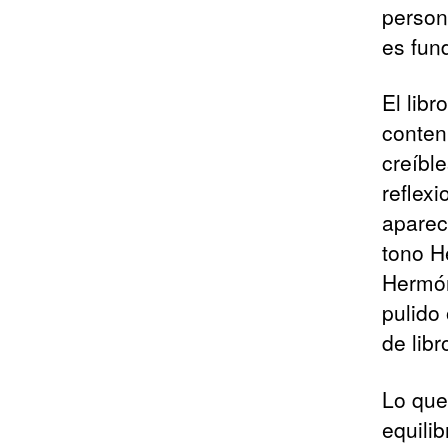
person
es fun
El libr
conten
creíbl
reflexi
aparec
tono H
Hermón
pulido 
de libr
Lo que
equilib