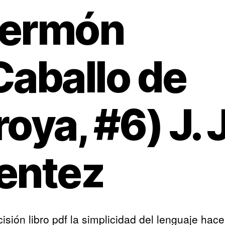
ermón
Caballo de
roya, #6) J. J
entez
cisión libro pdf la simplicidad del lenguaje hac