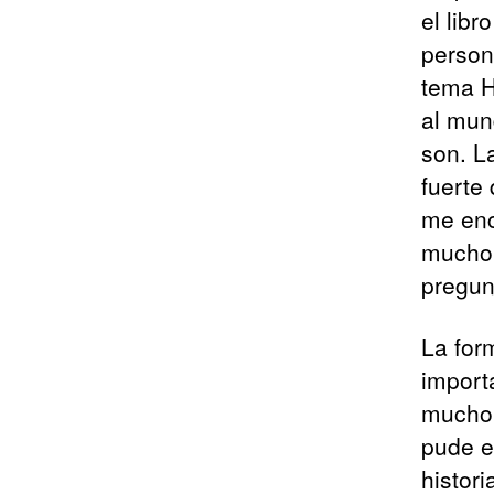
el lib
person
tema H
al mun
son. L
fuerte
me enc
mucho 
pregun
La form
import
mucho 
pude e
histor