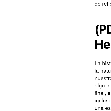
de ref
(P
He
La his
la nat
nuestr
algo ir
final, 
inclus
una est