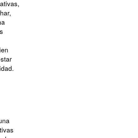
ativas,
har,
ma
is
ien
star
idad.
 una
tivas