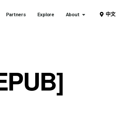
中文
Partners
Explore
About
[EPUB]