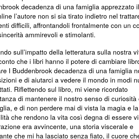
brook decadenza di una famiglia apprezzato il 
nline l’autore non si sia tirato indietro nel trattar
ti difficili, affrontandoli frontalmente con un c
incerità ammirevoli e stimolanti.
endo sull’impatto della letteratura sulla nostra vi
onto che i libri hanno il potere di cambiare libr
dare I Buddenbrook decadenza di una famiglia n
izioni e di aiutarci a vedere il mondo in modi n
tati. Riflettendo sul libro, mi viene ricordato
tanza di mantenere il nostro senso di curiosità
lia, e di non perdere mai di vista la magia e la
lità che rendono la vita così degna di essere v
razione era avvincente, una storia viscerale e
ante che mi ha lasciato senza fiato, il cuore ch