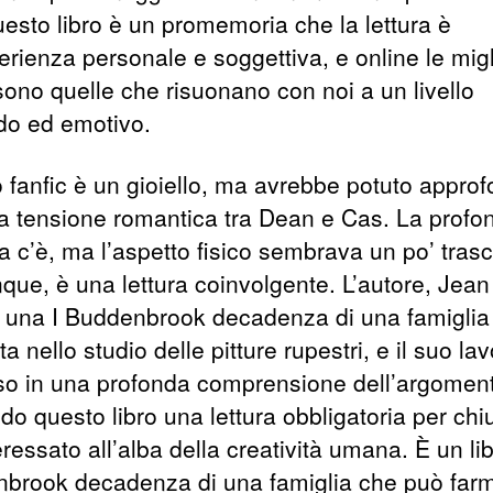
uesto libro è un promemoria che la lettura è
rienza personale e soggettiva, e online le migl
sono quelle che risuonano con noi a un livello
do ed emotivo.
 fanfic è un gioiello, ma avrebbe potuto approf
 la tensione romantica tra Dean e Cas. La profon
a c’è, ma l’aspetto fisico sembrava un po’ trasc
ue, è una lettura coinvolgente. L’autore, Jean
 una I Buddenbrook decadenza di una famiglia
a nello studio delle pitture rupestri, e il suo la
o in una profonda comprensione dell’argomen
do questo libro una lettura obbligatoria per ch
eressato all’alba della creatività umana. È un lib
brook decadenza di una famiglia che può farm