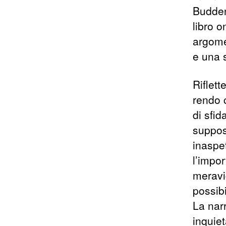
Budden
libro o
argomen
e una s
Riflett
rendo c
di sfi
suppos
inaspet
l’impor
meravig
possibi
La nar
inquiet