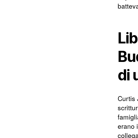
batteva
Lib
Bu
di 
Curtis
scritt
famigl
erano i
colleg