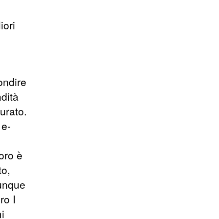
iori
ondire
dità
urato.
 e-
voro è
to,
iunque
ro I
i