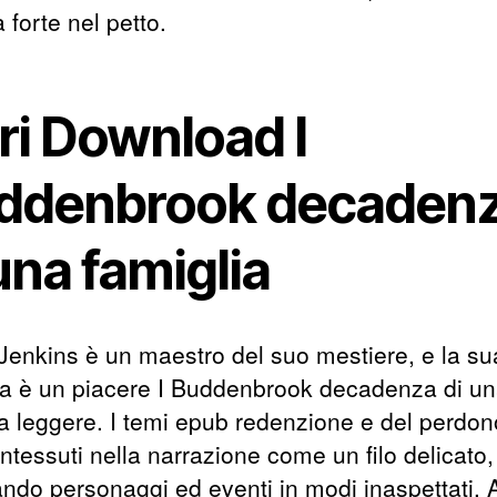
 forte nel petto.
ri Download I
ddenbrook decaden
una famiglia
 Jenkins è un maestro del suo mestiere, e la su
ura è un piacere I Buddenbrook decadenza di u
ia leggere. I temi epub redenzione e del perdon
ntessuti nella narrazione come un filo delicato,
ando personaggi ed eventi in modi inaspettati. A