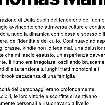
orazione di Della Subin del fenomeno dell’uomo
gio avvincente che attraversa culture e contine
do a nudo la dinamica complessa e spesso diffi
ere, dell’identità e del culto. Continuavo ad asp
gliorasse, kindle non lo fece mai, una delusion
te che mi lasciò esausto, un’esperienza davve
nte. Il ritmo era irregolare, oscillando bruscam
 di alta tensione a lunghi tratti monotoni e I
brook decadenza di una famiglia
ficoltà dei personaggi erano profondamente
cibili, le loro vittorie e sconfitte si sentivano
amente personali e risuonavano a livello I