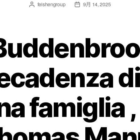
feishengroup
9月 14, 2025
 Buddenbro
ecadenza d
na famiglia ,
homas Man