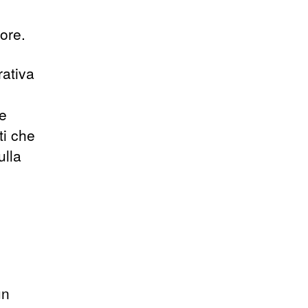
tore.
rativa
 e
ti che
ulla
un