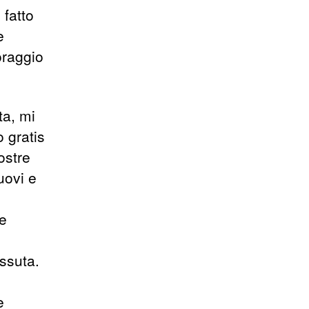
fatto
e
oraggio
ta, mi
o gratis
ostre
uovi e
 e
issuta.
e