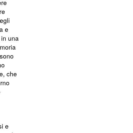
ere
re
egli
za e
 in una
emoria
ssono
no
re, che
orno
e
si e