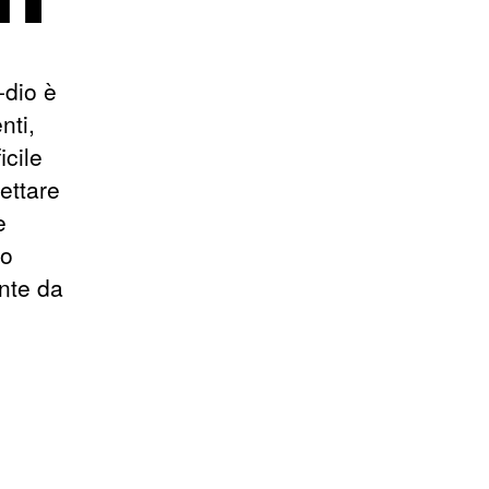
-dio è
nti,
cile
ettare
e
ro
ente da