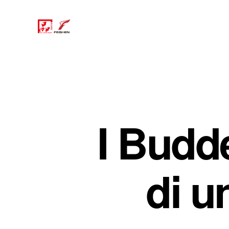
I Budd
di u