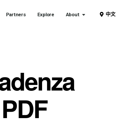
中文
Partners
Explore
About
cadenza
– PDF