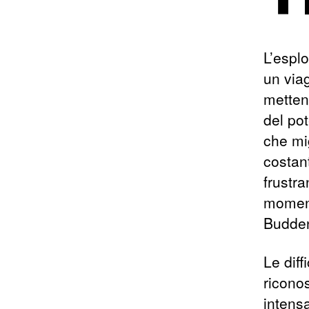
L’espl
un viag
metten
del pot
che mi
costan
frustra
momenti
Budden
Le dif
riconos
intens