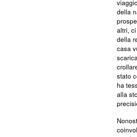
viaggi
della 
prospet
altri, 
della r
casa v
scarica
crolla
stato c
ha tes
alla st
precis
Nonosta
coinvol