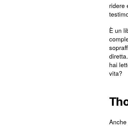
ridere
testimo
È un li
comple
sopraf
diretta
hai let
vita?
Tho
Anche s