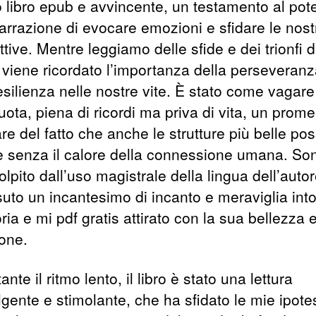
o libro epub e avvincente, un testamento al pot
narrazione di evocare emozioni e sfidare le nost
tive. Mentre leggiamo delle sfide e dei trionfi d
ci viene ricordato l’importanza della perseveran
esilienza nelle nostre vite. È stato come vagare
uota, piena di ricordi ma priva di vita, un prom
re del fatto che anche le strutture più belle po
re senza il calore della connessione umana. So
olpito dall’uso magistrale della lingua dell’auto
suto un incantesimo di incanto e meraviglia int
oria e mi pdf gratis attirato con la sua bellezza 
ione.
nte il ritmo lento, il libro è stato una lettura
gente e stimolante, che ha sfidato le mie ipote