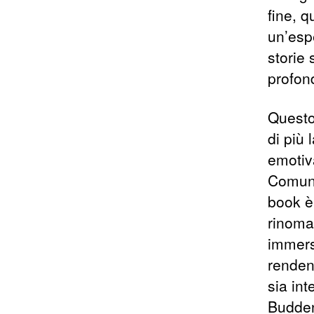
fine, q
un’espe
storie 
profon
Questo
di più
emotiv
Comunq
book è
rinomat
immers
renden
sia int
Budden