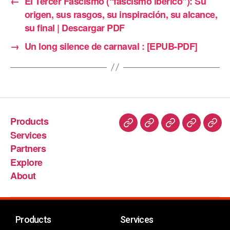
←
El Tercer Fascismo (“fascismo ibérico”): Su
origen, sus rasgos, su inspiración, su alcance,
su final | Descargar PDF
→
Un long silence de carnaval : [EPUB-PDF]
Products
Services
Partners
Explore
About
Products
Services