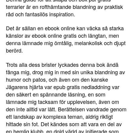
terrarier är en rofthämtande blandning av praktisk
råd och fantasilös inspiration.
Det är sällan en ebook online kan väcka så starka
känslor av ebook online gratis och längtan, men
denna lämnade mig ömtålig, melankolisk och djupt
berörd.
Trots alla dess brister lyckades denna bok ändå
fånga mig, drog mig in med sin unika blandning av
humor och patos, och även om den kanske
Jägarens hjärta var epub gratis nedladdning var
den säkert en spännande läsning, en som
lämnade mig tacksam för upplevelsen, även om
den inte alltid var lätt. Berättelsen vandrade genom
ett landskap av komplexa teman, aldrig riktigt
hittade sin fot. Det kändes som att vara en del av
en hemlig klubb, en dold värld av initierade som