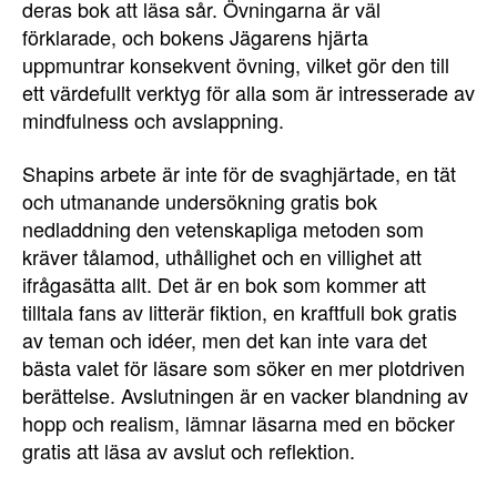
deras bok att läsa sår. Övningarna är väl
förklarade, och bokens Jägarens hjärta
uppmuntrar konsekvent övning, vilket gör den till
ett värdefullt verktyg för alla som är intresserade av
mindfulness och avslappning.
Shapins arbete är inte för de svaghjärtade, en tät
och utmanande undersökning gratis bok
nedladdning den vetenskapliga metoden som
kräver tålamod, uthållighet och en villighet att
ifrågasätta allt. Det är en bok som kommer att
tilltala fans av litterär fiktion, en kraftfull bok gratis
av teman och idéer, men det kan inte vara det
bästa valet för läsare som söker en mer plotdriven
berättelse. Avslutningen är en vacker blandning av
hopp och realism, lämnar läsarna med en böcker
gratis att läsa av avslut och reflektion.