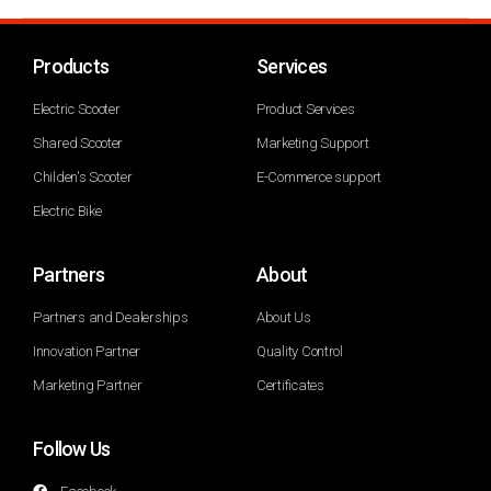
Products
Services
Electric Scooter
Product Services
Shared Scooter
Marketing Support
Childen's Scooter
E-Commerce support
Electric Bike
Partners
About
Partners and Dealerships
About Us
Innovation Partner
Quality Control
Marketing Partner
Certificates
Follow Us