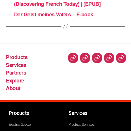
(Discovering French Today) | [EPUB]
→
Der Geist meines Vaters – E-book
Products
Services
Partners
Explore
About
Products
Services
Electric Scooter
Product Services