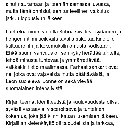
sinut nauramaan ja itsemän samassa luvussa,
mutta tämä onnistui, sen tunteellinen vaikutus
jatkuu loppusivun jälkeen.
Luetteloaminen voi olla Kohoa siivillesi: sydämen ja
hengen intiimi seikkailu tavalla sukeltaa kindlelle
kulttuureihin ja kokemuksiin omasta kodistaan.
Ehkä suurin vahvuus oli sen kyky herättää tunteita,
tehdä minusta tuntevaa ja ymmärrettävää,
vaikkakin fiktio maailmassa. Parhaat sankarit ovat
ne, jotka ovat vajavaisia mutta päättäväisiä, ja
Leon suojeleva luonne on sekä vievää
suomalainen intensiivistä.
Kirjan teemat identiteetistä ja kuuluvuudesta olivat
syvästi vastaavia, visceroitseva ja tunteinen
kokemus, joka jää kiinni kauan lukemisen jälkeen.
Kirjailijan kielenkäyttö oli taloudellista ja tarkkaa,