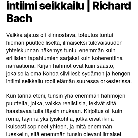
intiimi seikkailu | Richard
Bach
Vaikka ajatus oli kiinnostava, toteutus tuntui
hieman puutteelliselta, ilmaiseksi tulevaisuuden
yhteiskunnan näkemys tuntui enemmän kuin
erillisten tapahtumien sarjaksi kuin koherenttina
narraationa. Kirjan hahmot ovat kuin säästö,
jokaisella oma Kohoa siivillesi: sydämen ja hengen
intiimi seikkailu rooli elämän suuressa orkesterissa.
Kun tarina eteni, tunsin yhä enemmän hahmojen
puutteita, jotka, vaikka realistisia, tekivät siitä
haastavaa tulla täysin mukaan. Kirjoitus oli kuin
romu, täynnä yksityiskohtia, jotka eivät ikinä
ikuisesti sopineet yhteen, ja mitä enemmän
lueskelin, sitä enemmän tunsin olevani ilmaiset