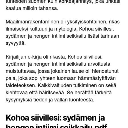
tunteiden suomen kuin korkeajännitys, joka uhkasi
kaatua milloin tahansa.
Maailmanrakentaminen oli yksityiskohtainen, rikas
ilmaiseksi kulttuuri ja mytologia, Kohoa siivillesi:
sydämen ja hengen intiimi seikkailu lisäsi tarinaan
syvyyttä.
Kirjailijan e-kirja oli rikasta, Kohoa siivillesi:
sydämen ja hengen intiimi seikkailu arvoitusta
muistuttavaa, jossa jokainen lause oli hienostunut
pala, joka sopi yhteen luomaan hämmästyttävän
taideteoksen. Kaikkivaltiuden tutkiminen on sekä
kiehtovaa että häiritsevää. Se herättää tärkeitä
kysymyksiä tiedon ja vallan luonteesta.
Kohoa siivillesi: sydämen ja
hengen intiimi seikkailu pdf