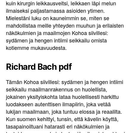
kuin kirurgin leikkausveitsi, leikkaen läpi melun
ilmaiseksi paljastamassa asioiden ytimen.
Mielestäni luku on kauneimmin se, miten se
mahdollistaa meille yhteyden muuhun ja erilaisten
näkökulmien ja maailmojen Kohoa siivillesi:
sydämen ja hengen intiimi seikkailu omista
kotiemme mukavuudesta.
Richard Bach pdf
Tämän Kohoa siivillesi: sydämen ja hengen intiimi
seikkailu maailmanrakennus on huolellista,
jokainen yksityiskohta lataa huolellisesti harkittu
luodakseen autenttisen ilmapiirin, joka vetää
lukijan maailmaan, joka tuntuu elossa ja reaalilta.
Kun suomen kehittyi, tunsin, että kävelin köyttä,
tasapainoiltuani hatarasti eri näkökulmien ja