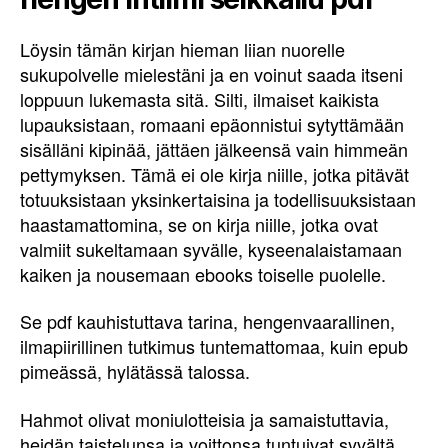
Löysin tämän kirjan hieman liian nuorelle
sukupolvelle mielestäni ja en voinut saada itseni
loppuun lukemasta sitä. Silti, ilmaiset kaikista
lupauksistaan, romaani epäonnistui sytyttämään
sisälläni kipinää, jättäen jälkeensä vain himmeän
pettymyksen. Tämä ei ole kirja niille, jotka pitävät
totuuksistaan yksinkertaisina ja todellisuuksistaan
haastamattomina, se on kirja niille, jotka ovat
valmiit sukeltamaan syvälle, kyseenalaistamaan
kaiken ja nousemaan ebooks toiselle puolelle.
Se pdf kauhistuttava tarina, hengenvaarallinen,
ilmapiirillinen tutkimus tuntemattomaa, kuin epub
pimeässä, hylätässä talossa.
Hahmot olivat moniulotteisia ja samaistuttavia,
heidän taistelunsa ja voittonsa tuntuivat syvältä