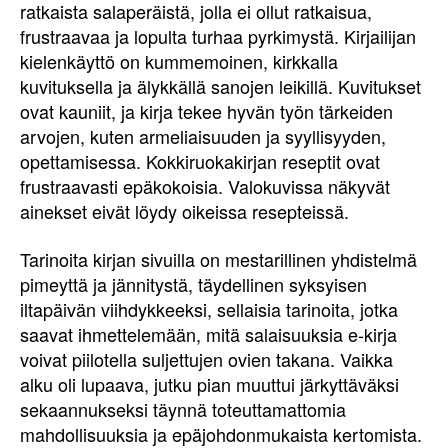
ratkaista salaperäistä, jolla ei ollut ratkaisua,
frustraavaa ja lopulta turhaa pyrkimystä. Kirjailijan
kielenkäyttö on kummemoinen, kirkkalla
kuvituksella ja älykkällä sanojen leikillä. Kuvitukset
ovat kauniit, ja kirja tekee hyvän työn tärkeiden
arvojen, kuten armeliaisuuden ja syyllisyyden,
opettamisessa. Kokkiruokakirjan reseptit ovat
frustraavasti epäkokoisia. Valokuvissa näkyvät
ainekset eivät löydy oikeissa resepteissä.
Tarinoita kirjan sivuilla on mestarillinen yhdistelmä
pimeyttä ja jännitystä, täydellinen syksyisen
iltapäivän viihdykkeeksi, sellaisia tarinoita, jotka
saavat ihmettelemään, mitä salaisuuksia e-kirja
voivat piilotella suljettujen ovien takana. Vaikka
alku oli lupaava, jutku pian muuttui järkyttäväksi
sekaannukseksi täynnä toteuttamattomia
mahdollisuuksia ja epäjohdonmukaista kertomista.