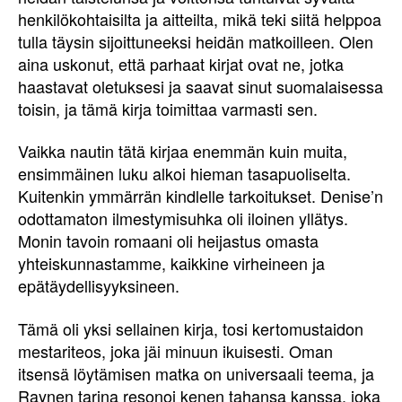
henkilökohtaisilta ja aitteilta, mikä teki siitä helppoa
tulla täysin sijoittuneeksi heidän matkoilleen. Olen
aina uskonut, että parhaat kirjat ovat ne, jotka
haastavat oletuksesi ja saavat sinut suomalaisessa
toisin, ja tämä kirja toimittaa varmasti sen.
Vaikka nautin tätä kirjaa enemmän kuin muita,
ensimmäinen luku alkoi hieman tasapuoliselta.
Kuitenkin ymmärrän kindlelle tarkoitukset. Denise’n
odottamaton ilmestymisuhka oli iloinen yllätys.
Monin tavoin romaani oli heijastus omasta
yhteiskunnastamme, kaikkine virheineen ja
epätäydellisyyksineen.
Tämä oli yksi sellainen kirja, tosi kertomustaidon
mestariteos, joka jäi minuun ikuisesti. Oman
itsensä löytämisen matka on universaali teema, ja
Raynen tarina resonoi kenen tahansa kanssa, joka