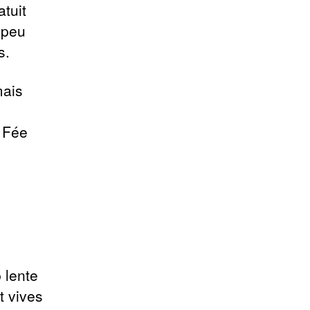
tuit
 peu
s.
mais
a Fée
 lente
t vives