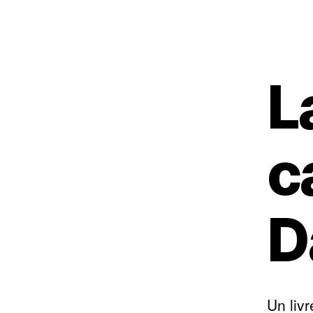
L
c
D
Un livr