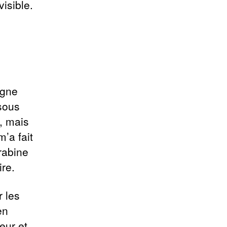
visible.
igne
 sous
, mais
’a fait
rabine
ire.
r les
en
eur et