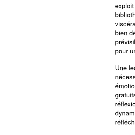
exploit
bibliot
viscér
bien d
prévis
pour u
Une le
nécess
émotio
gratuit
réflex
dynamis
réfléch