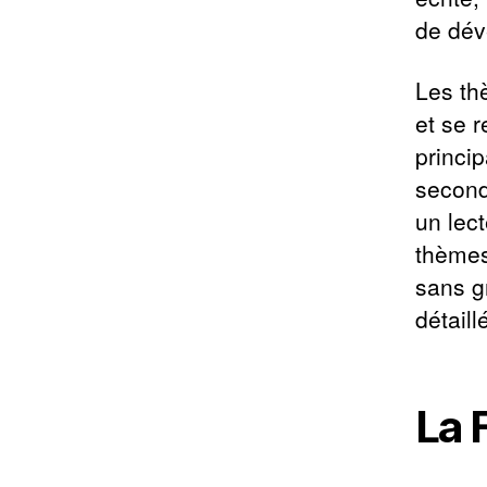
de dév
Les th
et se 
princi
second
un lec
thèmes
sans g
détaill
La 