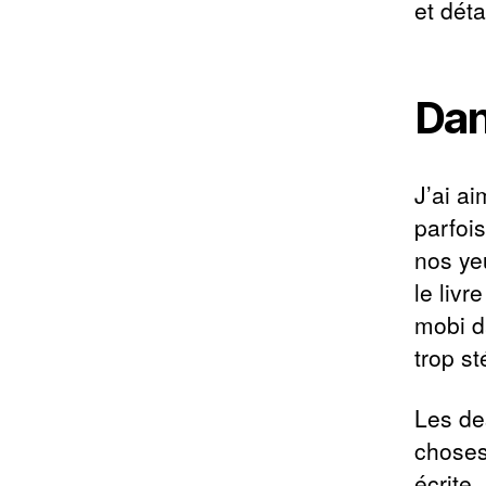
et déta
Dan
J’ai ai
parfois
nos ye
le livr
mobi d
trop st
Les de
choses
écrite