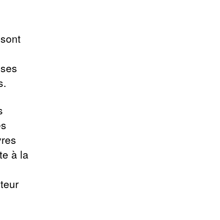
 sont
ises
s.
s
es
vres
te à la
uteur