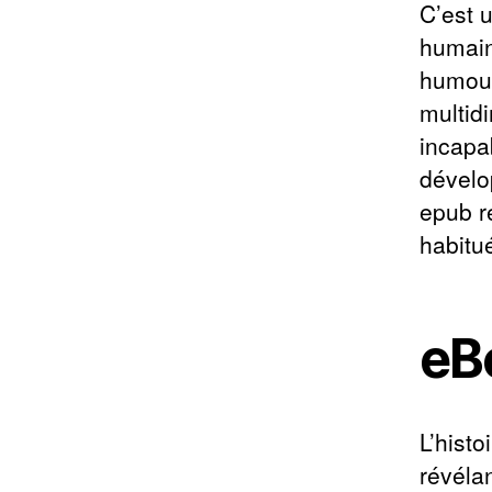
C’est 
humain
humour
multidi
incapa
dévelo
epub r
habitu
eB
L’hist
révéla