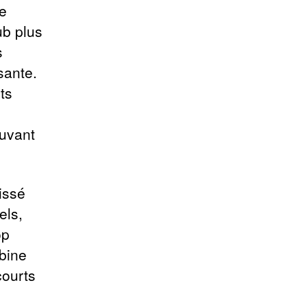
de
ub plus
s
sante.
ts
ouvant
issé
els,
op
bine
courts