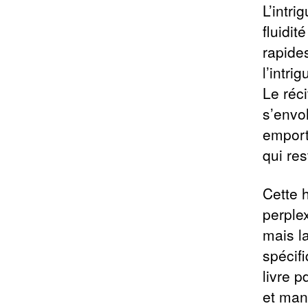
L’intri
fluidi
rapide
l’intri
Le réci
s’envo
emport
qui re
Cette 
perple
mais la
spécif
livre p
et man