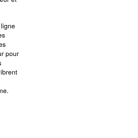
 ligne
es
es
ur pour
s
ibrent
me.