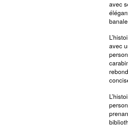
avec s
élégan
banale
L’hist
avec u
person
carabi
rebond
concis
L’histo
personn
prenant
biblio