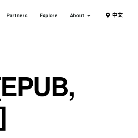
中文
Partners
Explore
About
 [EPUB,
]