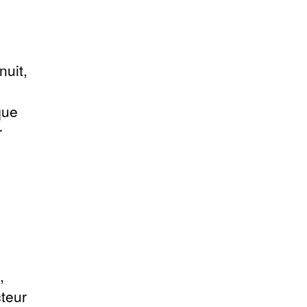
nuit,
que
r
,
cteur