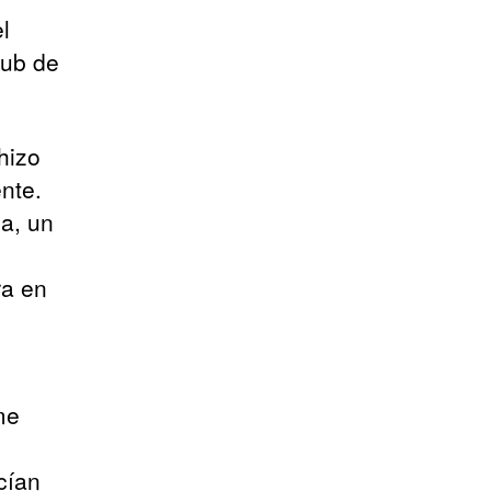
l
pub de
hizo
nte.
ia, un
ra en
me
cían