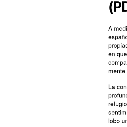
(P
A medi
españo
propia
en que
compas
mente 
La con
profun
refugi
sentim
lobo u