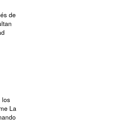
vés de
ultan
ad
 los
 me La
onando