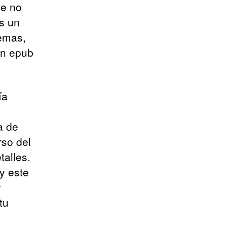
ue no
es un
lemas,
an epub
ía
a de
rso del
talles.
y este
y
tu