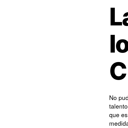
L
l
C
No pud
talento
que es
medida