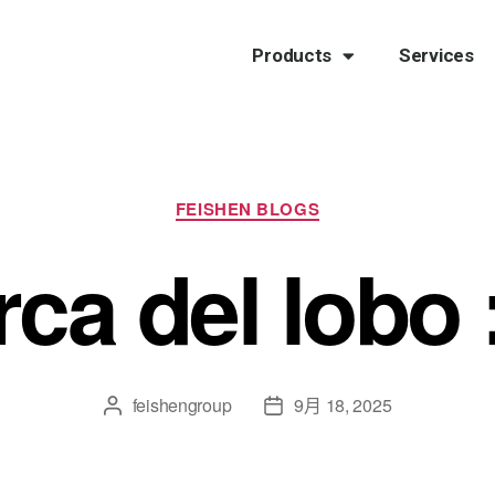
Products
Services
FEISHEN BLOGS
ca del lobo 
feishengroup
9月 18, 2025