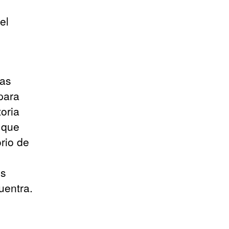
el
ras
para
oria
 que
rio de
os
uentra.