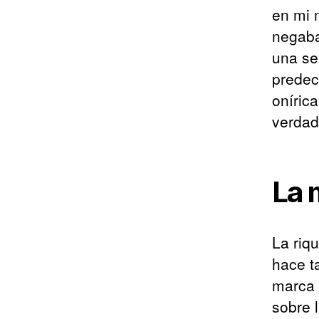
en mi 
negaba
una se
predec
oníric
verdad
La 
La riq
hace t
marca 
sobre 