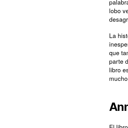
palabr
lobo v
desagr
La hist
inespe
que ta
parte 
libro 
mucho 
Ann
El lib