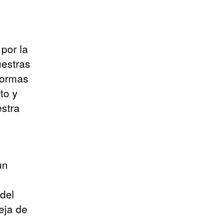
por la
uestras
 formas
to y
estra
un
del
eja de