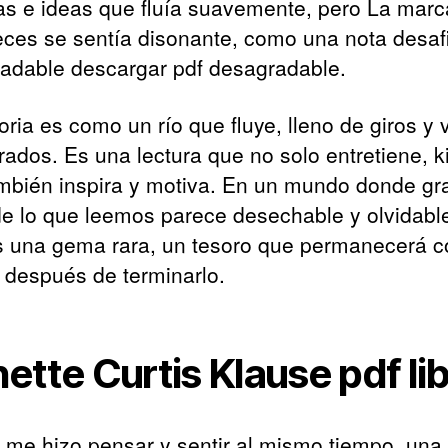
as e ideas que fluía suavemente, pero La marc
eces se sentía disonante, como una nota desaf
adable descargar pdf desagradable.
oria es como un río que fluye, lleno de giros y 
rados. Es una lectura que no solo entretiene, k
mbién inspira y motiva. En un mundo donde gr
de lo que leemos parece desechable y olvidable
es una gema rara, un tesoro que permanecerá c
después de terminarlo.
ette Curtis Klause pdf li
ro me hizo pensar y sentir al mismo tiempo, una