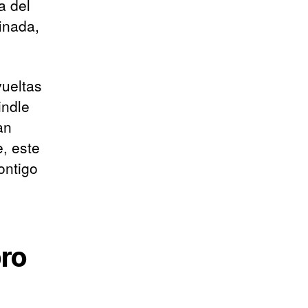
a del
inada,
vueltas
indle
an
, este
ontigo
bro