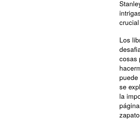
Stanle
intrig
crucial
Los li
desafi
cosas 
hacerm
puede 
se exp
la imp
página
zapato