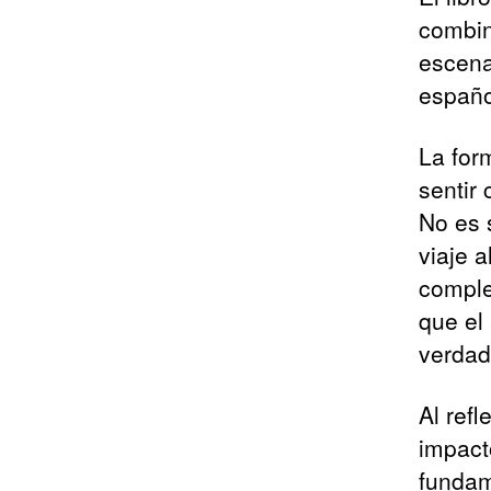
combin
escena
español
La for
sentir
No es 
viaje 
comple
que el
verdad
Al refl
impact
fundam