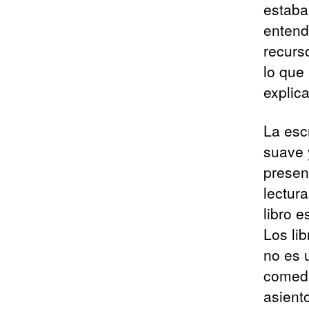
estaba
entend
recurs
lo que
explic
La esc
suave 
presen
lectur
libro 
Los li
no es 
comedi
asient