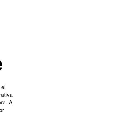
e
 el
rativa
ra. A
or