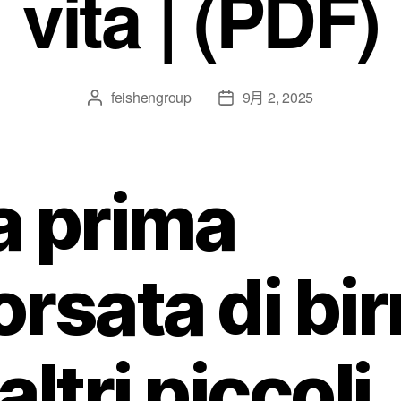
vita | (PDF)
feishengroup
9月 2, 2025
a prima
orsata di bir
altri piccoli