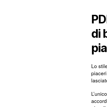
PDF
di 
pia
Lo stil
piacer
lasciat
L’unico
accordo