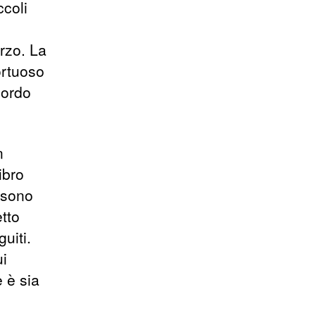
ccoli
rzo. La
ortuoso
bordo
n
ibro
 sono
tto
uiti.
ui
 è sia