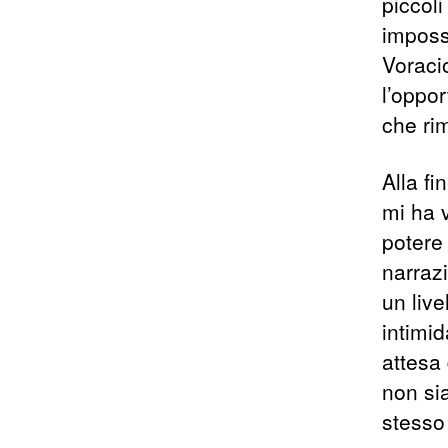
piccol
impossi
Voraci
l’oppor
che ri
Alla fi
mi ha 
potere 
narraz
un live
intimid
attesa 
non sia
stesso 