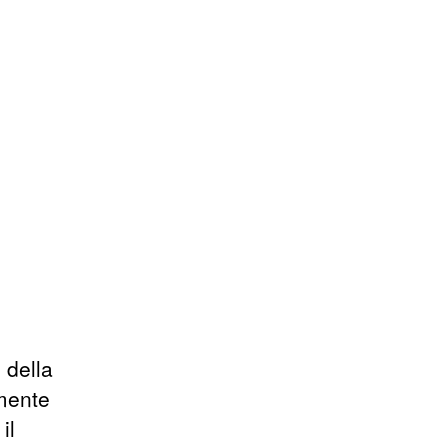
e della
mente
il