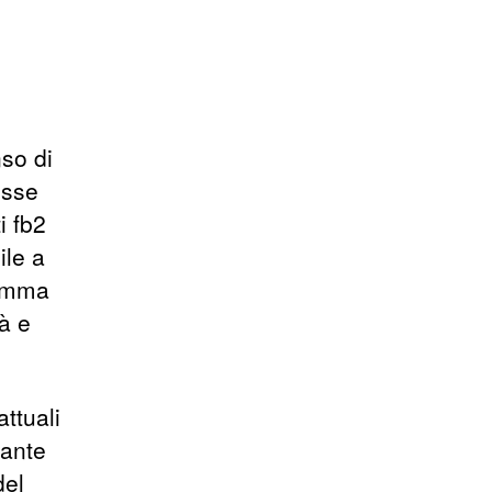
nso di
osse
i fb2
ile a
gamma
tà e
attuali
lante
del