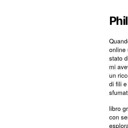
Phi
Quando
online
stato d
mi avev
un ric
di fili
sfumat
libro g
con se
esplor