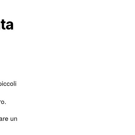
ata
piccoli
ro.
lare un