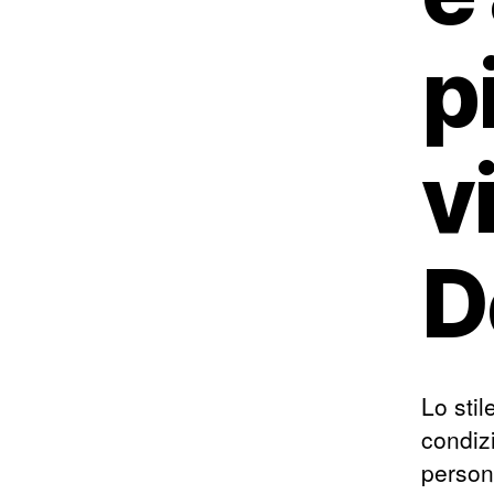
p
v
D
Lo stil
condiz
person