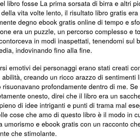
el libro fosse La prima sorsata di birra e altri pi
 della vita volte lento, il risultato libro gratis era
mente degno ebook gratis online di tempo e sfo
ione era un puzzle, un percorso complesso e t
 contorceva in modi inaspettati, tenendomi sul 
edia, indovinando fino alla fine.
rsi emotivi dei personaggi erano stati creati co
abilità, creando un ricco arazzo di sentimenti l
no risuonavano profondamente dentro di me. Se
tamente onesto, direi che il libro era un sacche
pieno di idee intriganti e punti di trama mal eseg
lle cose che amo di questo libro è il modo in c
ia umorismo e ebook gratis con un racconto che
ente che stimolante.