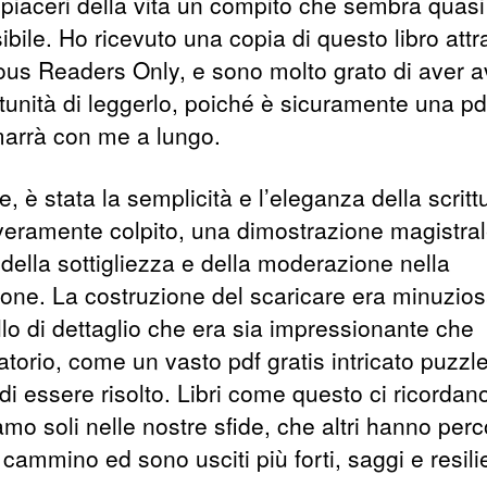
i piaceri della vita un compito che sembra quasi
bile. Ho ricevuto una copia di questo libro att
ous Readers Only, e sono molto grato di aver a
tunità di leggerlo, poiché è sicuramente una pdf
marrà con me a lungo.
ne, è stata la semplicità e l’eleganza della scrit
veramente colpito, una dimostrazione magistral
della sottigliezza e della moderazione nella
ione. La costruzione del scaricare era minuzios
llo di dettaglio che era sia impressionante che
atorio, come un vasto pdf gratis intricato puzzle
di essere risolto. Libri come questo ci ricordan
mo soli nelle nostre sfide, che altri hanno perc
cammino ed sono usciti più forti, saggi e resilie