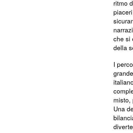
ritmo d
piaceri
sicura
narraz
che si
della s
I perco
grande 
italia
comple
misto, 
Una de
bilanc
divert