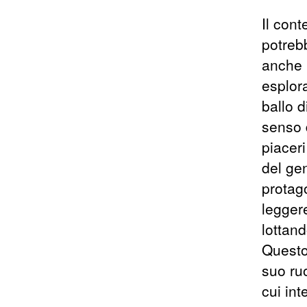
Il cont
potreb
anche 
esplor
ballo d
senso d
piaceri
del gen
protago
leggere
lottand
Questo 
suo ruo
cui int