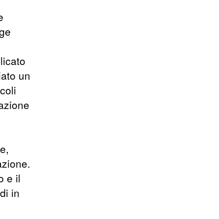
e
nge
licato
iato un
coli
tazione
e,
azione.
 e il
di in