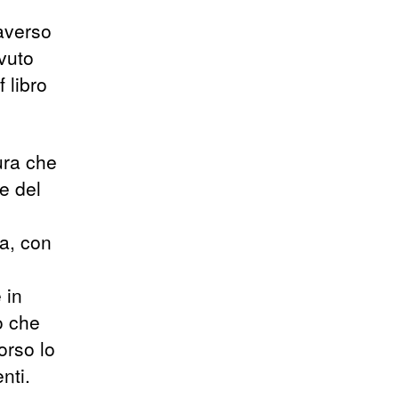
raverso
vuto
 libro
tura che
e del
a, con
 in
o che
orso lo
nti.