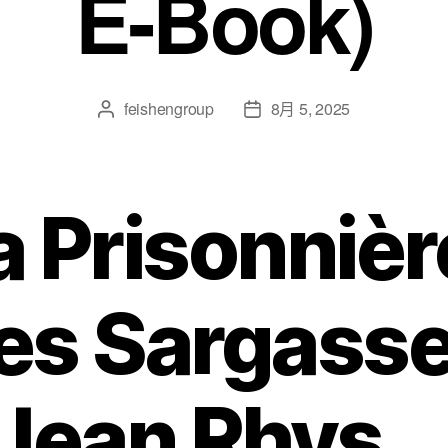
E-Book)
feishengroup
8月 5, 2025
a Prisonnièr
es Sargass
 Jean Rhys