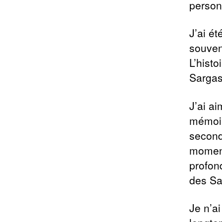
person
J’ai ét
souven
L’histo
Sargas
J’ai ai
mémoir
second
moment
profon
des Sa
Je n’a