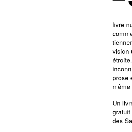
livre 
comme 
tienne
vision
étroit
inconn
prose e
même e
Un liv
gratuit
des Sa