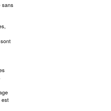
e sans
es,
 sont
es
s
page
 est