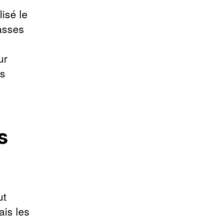
lisé le
asses
ur
es
s
ut
ais les