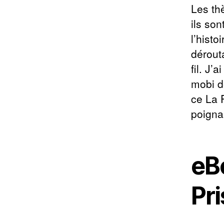
Les th
ils son
l’hist
dérouta
fil. J’
mobi d
ce La 
poigna
eB
Pr