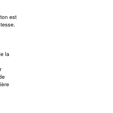
 ton est
stesse.
e la
r
de
ière