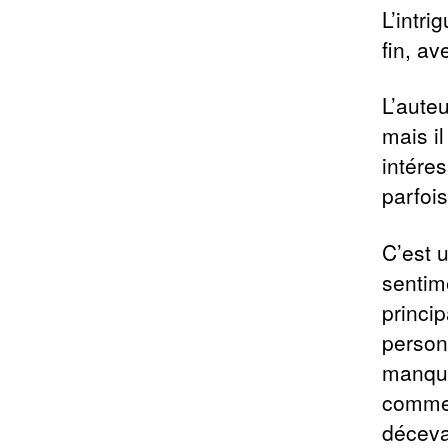
L’intri
fin, av
L’aute
mais il
intére
parfois
C’est u
sentim
princip
person
manque
comme 
déceva