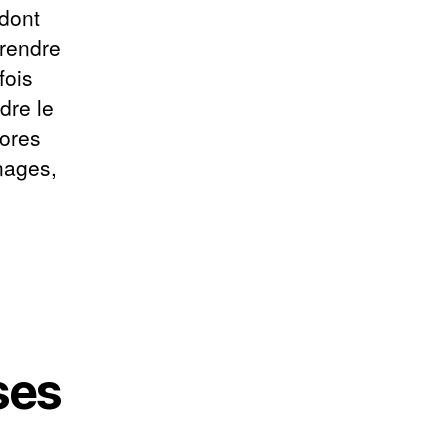
 dont
 rendre
fois
rdre le
hores
nages,
ses