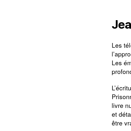
Jea
Les té
l’appr
Les ém
profon
L’écrit
Prison
livre 
et dét
être v