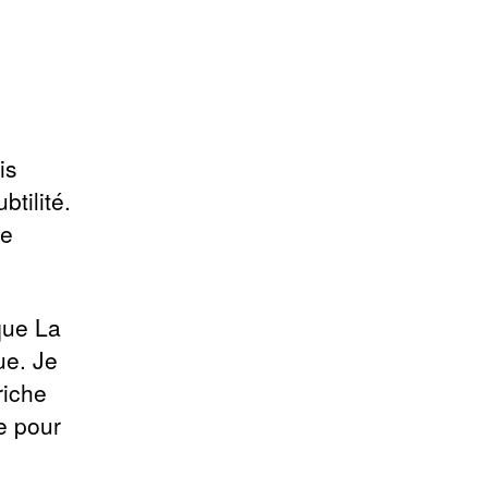
is
tilité.
re
nque La
ue. Je
riche
e pour