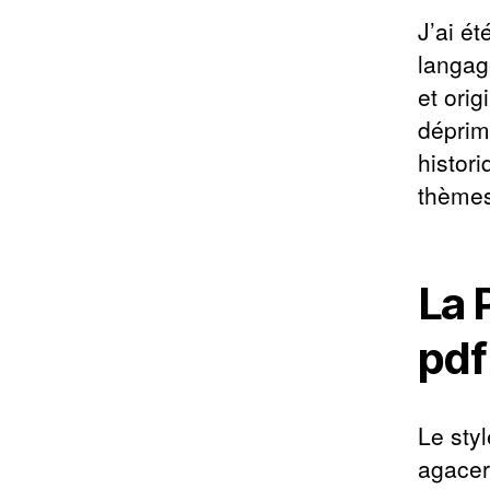
J’ai ét
langag
et orig
déprim
histori
thème
La 
pdf
Le styl
agacer 