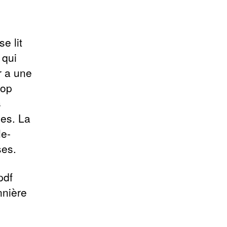
e lit
 qui
r a une
rop
s
ves. La
le-
ses.
pdf
nnière