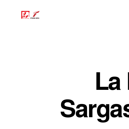
La 
Sarga