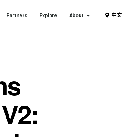
中文
Partners
Explore
About
ns
 V2: