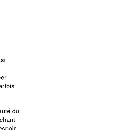
ssi
éer
arfois
uauté du
chant
espoir