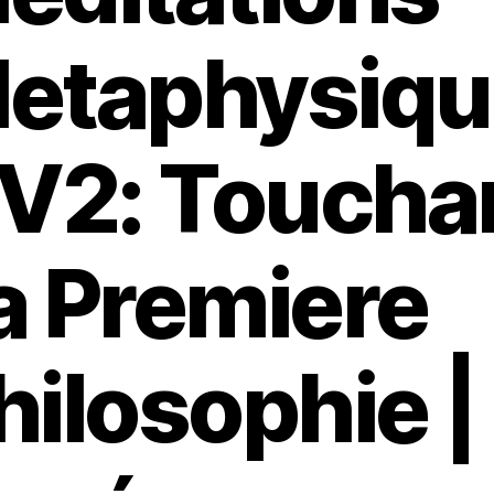
etaphysiqu
 V2: Toucha
a Premiere
hilosophie |