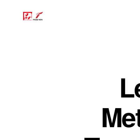
L
Met