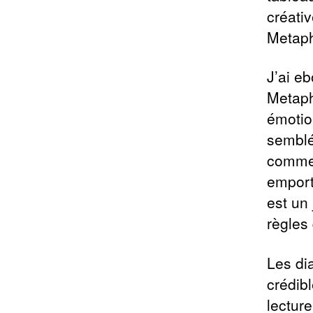
créativ
Metaph
J’ai e
Metaph
émotio
semblé
comme 
emport
est un
règles 
Les dia
crédib
lectur