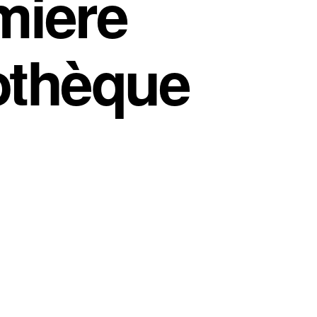
miere
iothèque