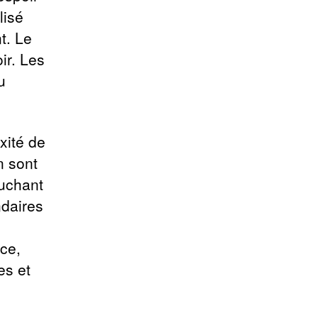
lisé
t. Le
ir. Les
u
exité de
n sont
uchant
daires
nce,
es et