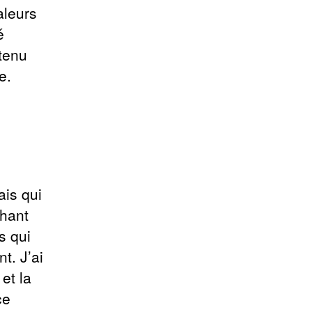
aleurs
é
tenu
e.
ais qui
chant
s qui
t. J’ai
et la
ce