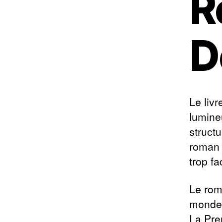
R
D
Le livr
lumineu
structu
roman 
trop fa
Le roma
monde,
La Pre