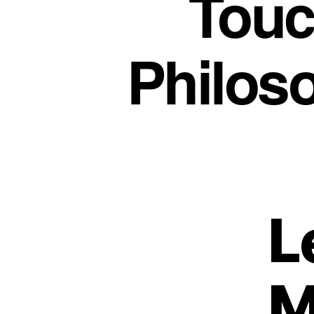
Touc
Philoso
L
M