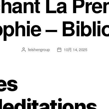
hant La Pre
phie – Bibl
feishengroup
10月 14, 2025
es
editations