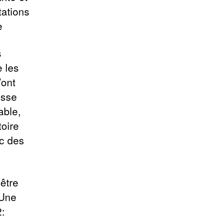
tations
e
s
 les
’ont
isse
able,
toire
ec des
 être
 Une
2: