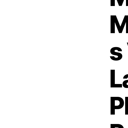
M
s
L
P