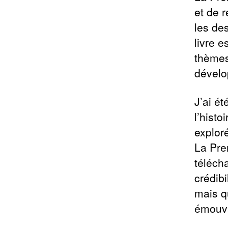
et de r
les de
livre e
thèmes
dévelo
J’ai ét
l’histo
explor
La Pre
téléch
crédibi
mais q
émouva