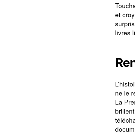
Toucha
et cro
surpri
livres 
Ren
L’histo
ne le 
La Pre
brillen
téléch
docume