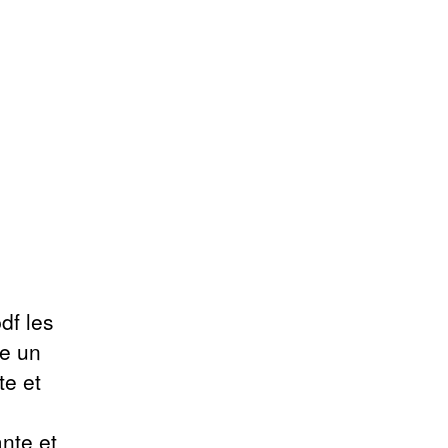
df les
e un
te et
nte et