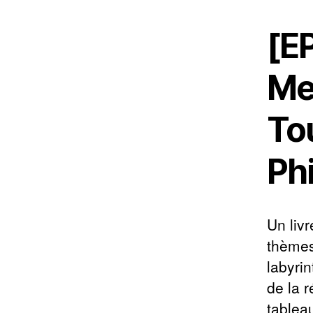
[E
Me
To
Ph
Un livr
thèmes
labyri
de la 
tablea