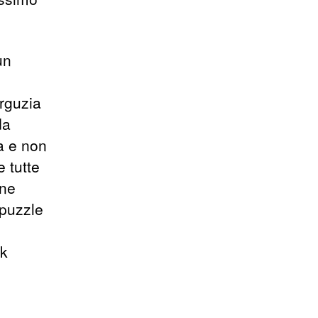
un
arguzia
da
a e non
 tutte
ine
 puzzle
ok