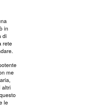
una
ò in
 di
a rete
ndare.
potente
con me
aria,
altri
 questo
e le