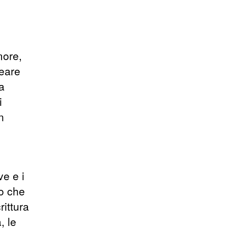
more,
reare
a
i
n
ve e i
ro che
ittura
, le