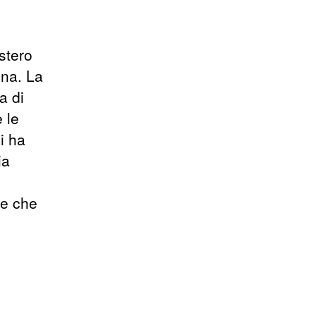
stero
ina. La
a di
 le
i ha
ia
te che