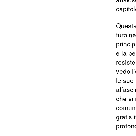
capitol
Questa
turbin
princip
e la p
resist
vedo l
le sue 
affasci
che si 
comunq
gratis 
profond