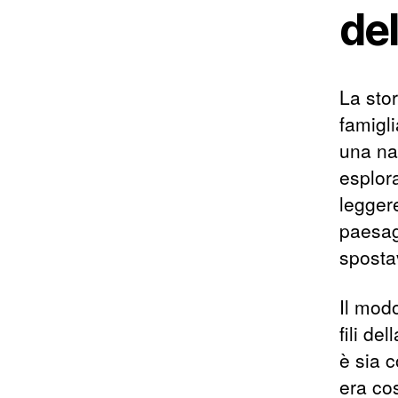
del
La stor
famigli
una na
esplor
legger
paesag
sposta
Il modo
fili de
è sia 
era cos