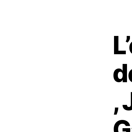
L
d
,
G