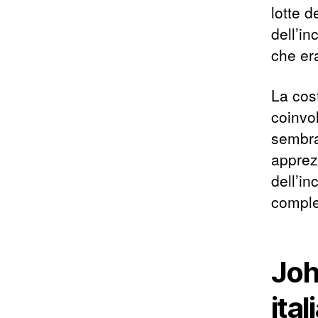
lotte d
dell’in
che er
La cos
coinvo
sembra
apprezz
dell’in
comple
Joh
ita