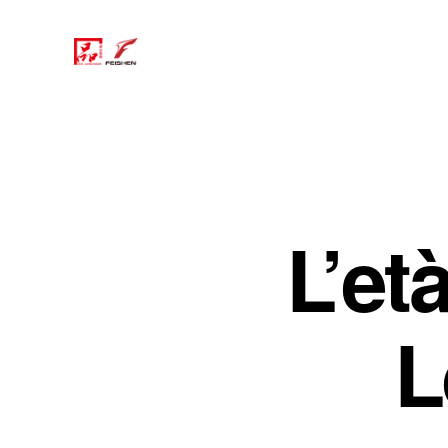
L’et
L