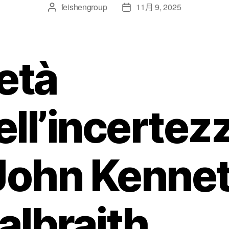
feishengroup
11月 9, 2025
’età
ell’incertez
 John Kenne
albraith