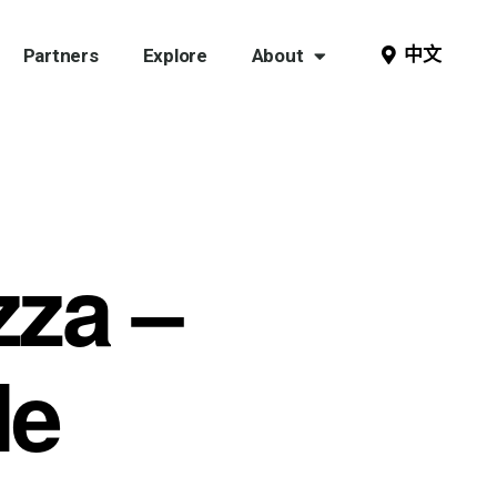
中文
Partners
Explore
About
zza –
le