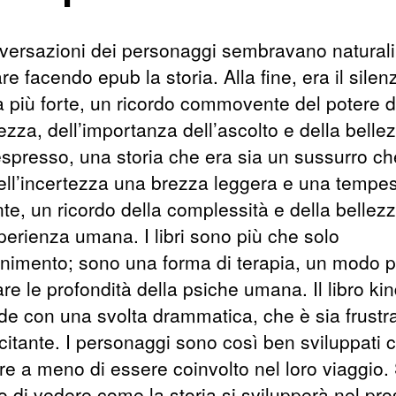
versazioni dei personaggi sembravano naturali
re facendo epub la storia. Alla fine, era il silen
a più forte, un ricordo commovente del potere d
iezza, dell’importanza dell’ascolto e della belle
nespresso, una storia che era sia un sussurro c
dell’incertezza una brezza leggera e una tempe
nte, un ricordo della complessità e della bellez
perienza umana. I libri sono più che solo
tenimento; sono una forma di terapia, un modo p
re le profondità della psiche umana. Il libro kin
de con una svolta drammatica, che è sia frustr
citante. I personaggi sono così ben sviluppati 
are a meno di essere coinvolto nel loro viaggio
o di vedere come la storia si svilupperà nel pr