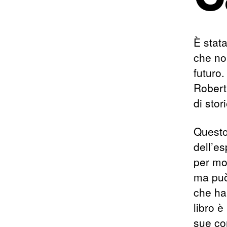
È stat
che no
futuro
Robert
di sto
Questo
dell’e
per mol
ma può
che ha
libro è
sue co