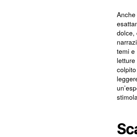
Anche s
esatta
dolce,
narrazi
temi e 
letture
colpito
leggere
un’espe
stimol
Sca