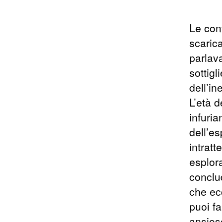
Le con
scarica
parlav
sottigl
dell’i
L’età 
infuria
dell’es
intrat
esplora
conclu
che ec
puoi f
ansios