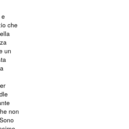
 e
zio che
ella
zza
he un
sta
za
er
dle
ante
che non
. Sono
ossimo