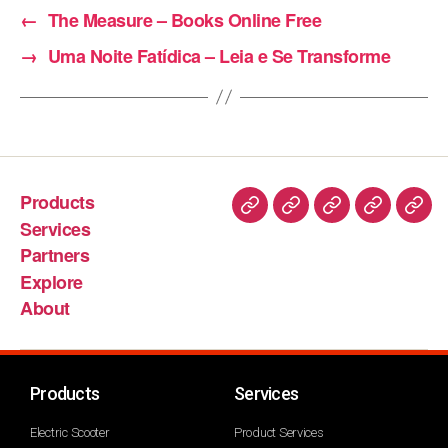
←
The Measure – Books Online Free
→
Uma Noite Fatídica – Leia e Se Transforme
Products
Services
Partners
Explore
About
Products
Services
Electric Scooter
Product Services