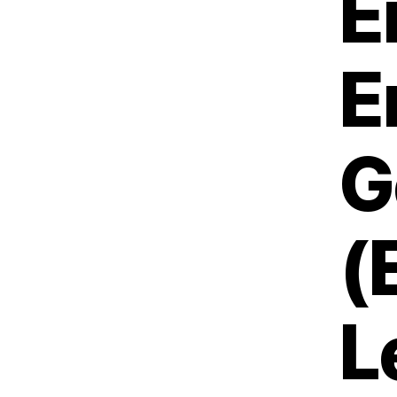
E
E
G
(
L