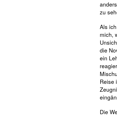
anders
zu seh
Als ic
mich, 
Unsich
die No
ein Le
reagie
Mischu
Reise 
Zeugnis
eingän
Die We