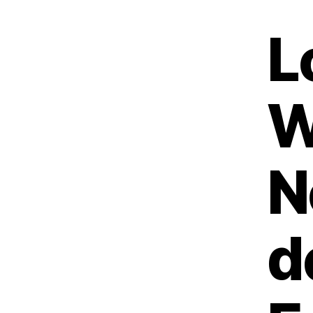
L
W
N
d