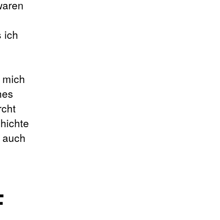
waren
 ich
 mich
hes
rcht
hichte
s auch
F