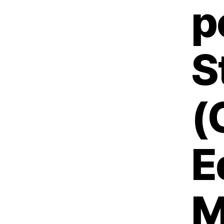
p
S
(
E
M