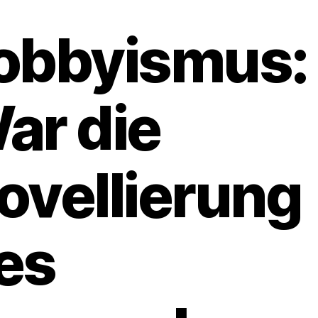
obbyismus:
ar die
ovellierung
es