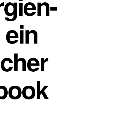
gien-
 ein
scher
-book