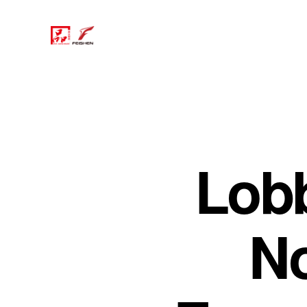
Lobb
No