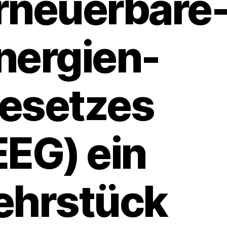
rneuerbare
nergien-
esetzes
EEG) ein
ehrstück