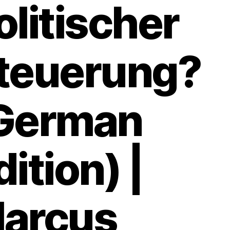
olitischer
teuerung?
German
dition) |
arcus