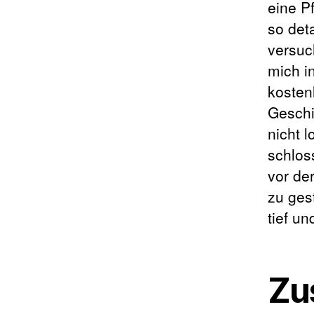
eine P
so deta
versuc
mich in
kosten
Geschi
nicht 
schlos
vor de
zu ges
tief un
Zu