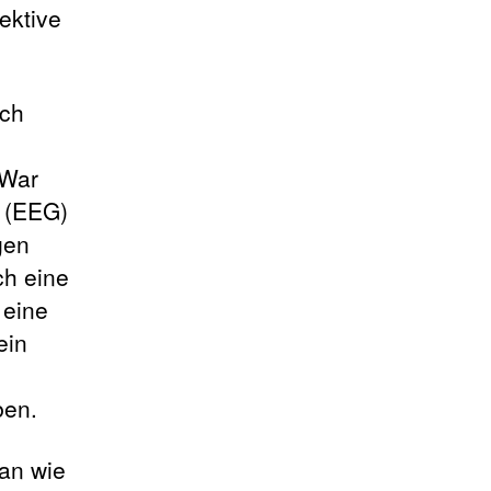
ektive
ich
 War
s (EEG)
gen
ch eine
 eine
ein
ben.
 an wie