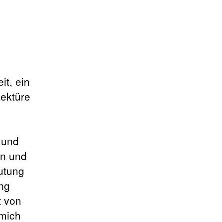
it, ein
Lektüre
 und
en und
utung
ung
t von
 mich