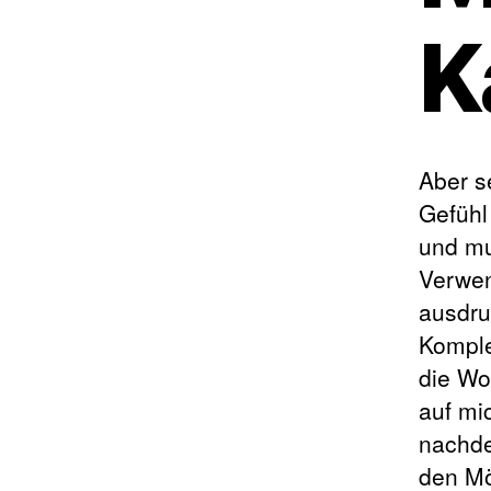
K
Aber s
Gefühl
und mu
Verwen
ausdru
Komple
die Wo
auf mi
nachde
den Mö