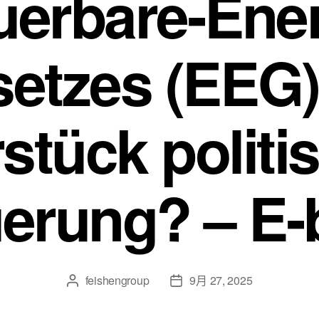
uerbare-Ener
etzes (EEG)
stück politi
erung? – E
feishengroup
9月 27, 2025