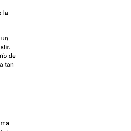
 la
a un
tir,
río de
ea tan
luma