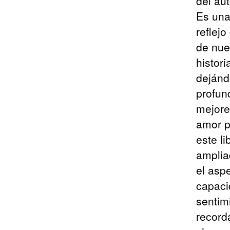
del au
Es una
reflej
de nue
histor
dejánd
profund
mejore
amor p
este l
amplia
el asp
capaci
sentim
recorda