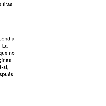
 tiras
ependía
. La
 que no
ginas
-si,
espués