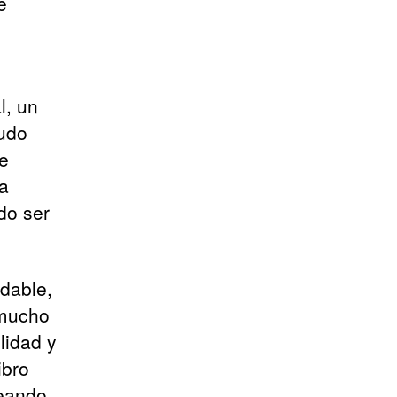
e
l, un
nudo
ue
la
do ser
dable,
 mucho
lidad y
ibro
reando