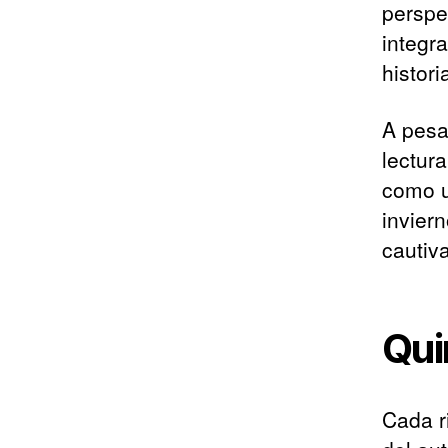
perspe
integr
histori
A pesar
lectura
como u
inviern
cautiv
Qui
Cada r