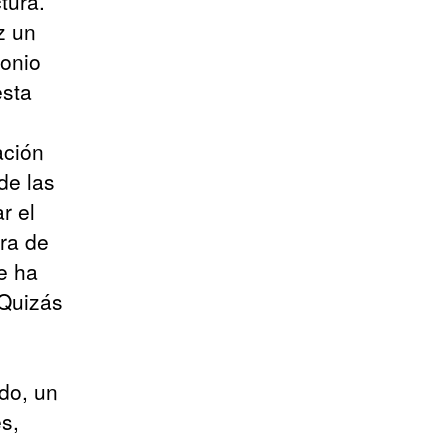
tura.
z un
monio
esta
ación
de las
r el
ura de
e ha
 Quizás
ado, un
es,