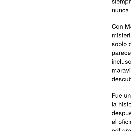
siempr
nunca 
Con Ma
mister
soplo 
parece
inclus
maravi
descub
Fue un
la his
despué
el ofi
pdf gr