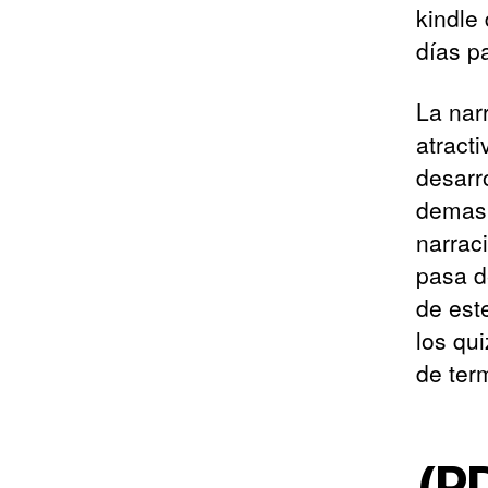
kindle
días p
La nar
atract
desarro
demasi
narrac
pasa d
de est
los qu
de term
(P