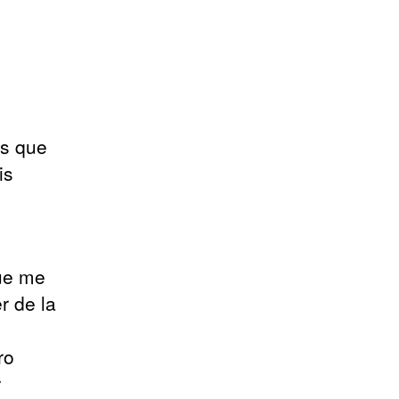
es que
is
que me
r de la
ro
y