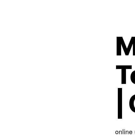
M
T
|
online 