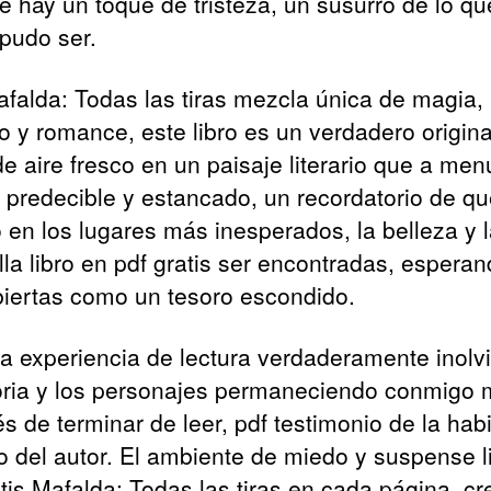
e hay un toque de tristeza, un susurro de lo qu
pudo ser.
falda: Todas las tiras mezcla única de magia,
io y romance, este libro es un verdadero origina
de aire fresco en un paisaje literario que a me
 predecible y estancado, un recordatorio de q
o en los lugares más inesperados, la belleza y 
lla libro en pdf gratis ser encontradas, esperan
iertas como un tesoro escondido.
a experiencia de lectura verdaderamente inolvi
toria y los personajes permaneciendo conmigo
s de terminar de leer, pdf testimonio de la habi
cio del autor. El ambiente de miedo y suspense l
atis Mafalda: Todas las tiras en cada página, c