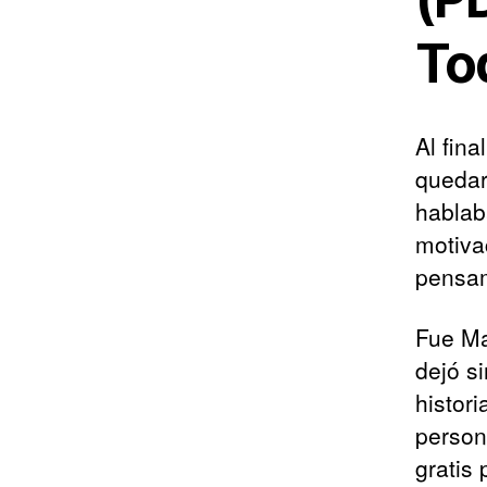
Tod
Al fina
quedar
hablab
motiva
pensam
Fue Ma
dejó s
histor
person
gratis