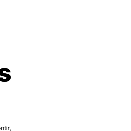
s
ntir,