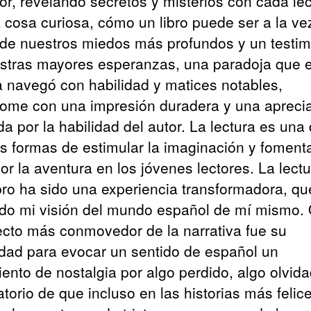
tor, revelando secretos y misterios con cada lec
 cosa curiosa, cómo un libro puede ser a la ve
o de nuestros miedos más profundos y un testi
stras mayores esperanzas, una paradoja que 
ia navegó con habilidad y matices notables,
ome con una impresión duradera y una apreci
a por la habilidad del autor. La lectura es una 
s formas de estimular la imaginación y fomenta
or la aventura en los jóvenes lectores. La lect
ibro ha sido una experiencia transformadora, qu
do mi visión del mundo español de mí mismo.
ecto más conmovedor de la narrativa fue su
dad para evocar un sentido de español un
iento de nostalgia por algo perdido, algo olvid
torio de que incluso en las historias más felic