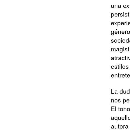
una ex
persis
experi
género
socied
magist
atract
estilo
entrete
La duda
nos pe
El ton
aquell
autora