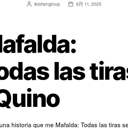
feishengroup
9月 11, 2025
afalda:
odas las tira
 Quino
una historia que me Mafalda: Todas las tiras se