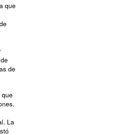
a que
 de
y
 de
ras de
a que
ones.
l. La
stó