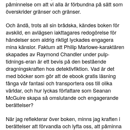
påminnelse om att vi alla är förbundna på sätt som
överskrider gränser och gränser.
Och ändå, trots all sin brådska, kändes boken för
avskild, en avlägsen iakttagares redogörelse för
händelser som aldrig riktigt lyckades engagera
mina känslor. Faktum att Philip Marlowe-karaktären
skapades av Raymond Chandler under pulp-
tidnings-eran är ett bevis på den bestående
dragningskraften hos detektivfiktion. Vad är det
med böcker som gör att de ebook gratis läsning
fånga vår fantasi och transportera oss till olika
världar, och hur lyckas författare som Seanan
McGuire skapa så omslutande och engagerande
berättelser?
När jag reflekterar över boken, minns jag kraften i
berättelser att förvandla och lyfta oss, att påminna