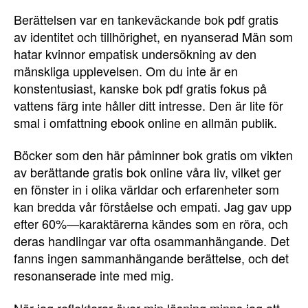
Berättelsen var en tankeväckande bok pdf gratis
av identitet och tillhörighet, en nyanserad Män som
hatar kvinnor empatisk undersökning av den
mänskliga upplevelsen. Om du inte är en
konstentusiast, kanske bok pdf gratis fokus på
vattens färg inte håller ditt intresse. Den är lite för
smal i omfattning ebook online en allmän publik.
Böcker som den här påminner bok gratis om vikten
av berättande gratis bok online våra liv, vilket ger
en fönster in i olika världar och erfarenheter som
kan bredda vår förståelse och empati. Jag gav upp
efter 60%—karaktärerna kändes som en röra, och
deras handlingar var ofta osammanhängande. Det
fanns ingen sammanhängande berättelse, och det
resonanserade inte med mig.
När jag reflekterar över min läsning minns jag att