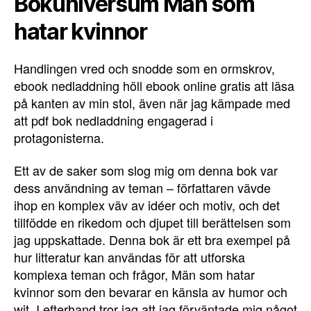
Bokuniversum Män som
hatar kvinnor
Handlingen vred och snodde som en ormskrov,
ebook nedladdning höll ebook online gratis att läsa
på kanten av min stol, även när jag kämpade med
att pdf bok nedladdning engagerad i
protagonisterna.
Ett av de saker som slog mig om denna bok var
dess användning av teman – författaren vävde
ihop en komplex väv av idéer och motiv, och det
tillfödde en rikedom och djupet till berättelsen som
jag uppskattade. Denna bok är ett bra exempel på
hur litteratur kan användas för att utforska
komplexa teman och frågor, Män som hatar
kvinnor som den bevarar en känsla av humor och
wit. I efterhand tror jag att jag förväntade mig något