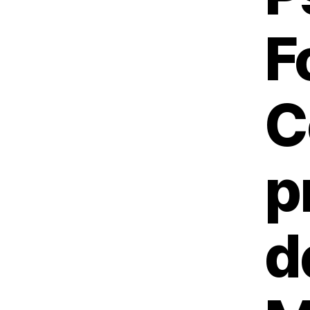
F
C
p
d