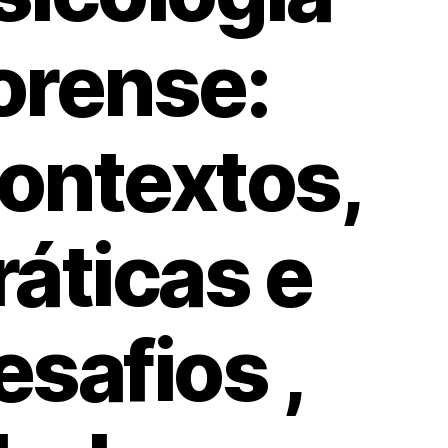
orense:
ontextos,
ráticas e
esafios ,