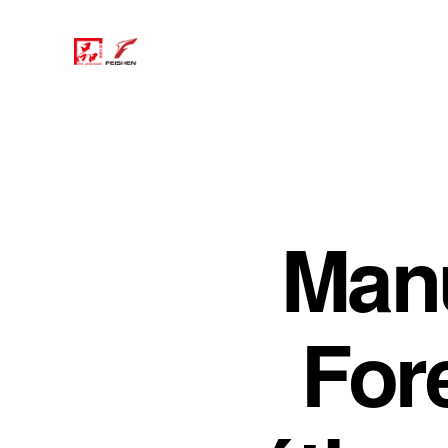
Manu
For