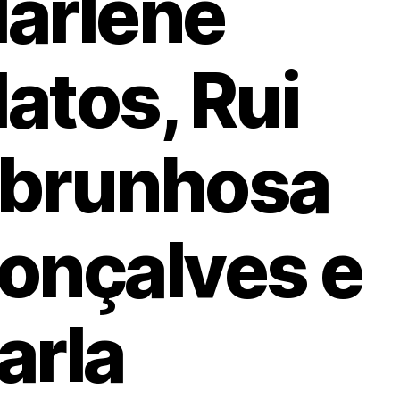
arlene
atos, Rui
brunhosa
onçalves e
arla