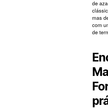
de aza
clássi
mas de
com um
de term
Enc
Ma
Fo
prá