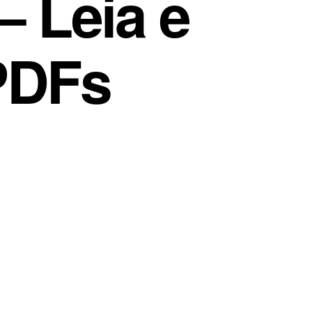
– Leia e
PDFs