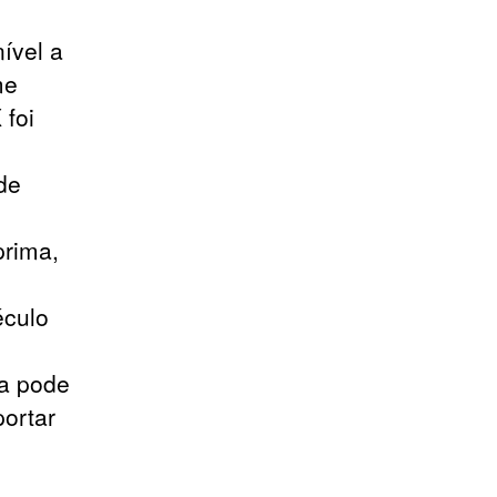
ível a
me
 foi
de
e
prima,
éculo
la pode
portar