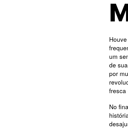
M
Houve 
freque
um sen
de sua
por mu
revolu
fresca
No fin
histór
desaju