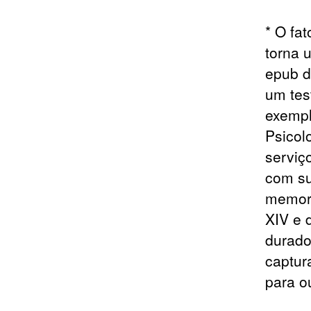
* O fa
torna 
epub d
um tes
exempl
Psicol
serviç
com su
memorá
XIV e 
durado
captur
para o