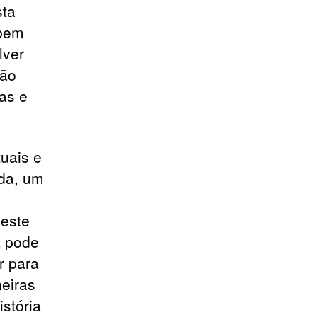
sta
 bem
lver
tão
as e
uais e
ada, um
 este
a pode
r para
eiras
stória