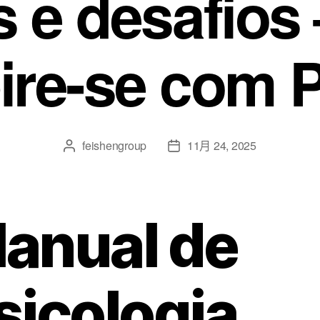
s e desafios 
pire-se com 
feishengroup
11月 24, 2025
anual de
sicologia