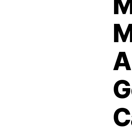
M
M
A
G
C