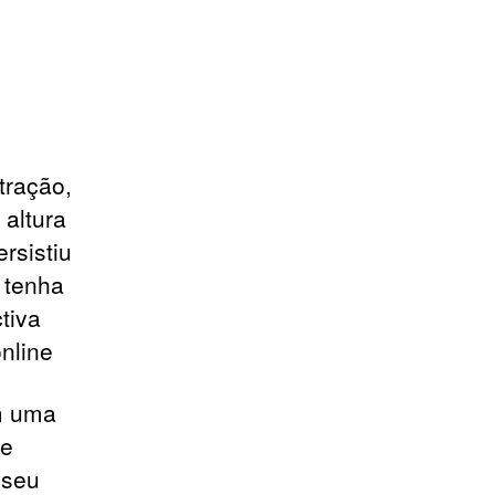
tração,
 altura
rsistiu
 tenha
tiva
nline
m uma
de
 seu