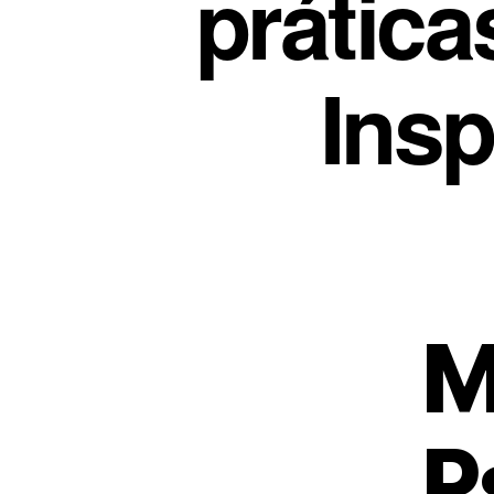
prática
Ins
M
P