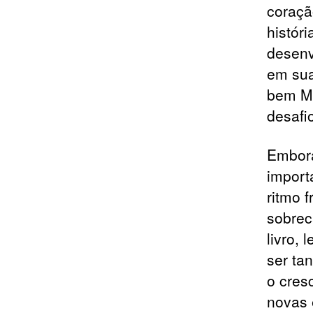
coraçã
histór
desenv
em sua
bem Ma
desafi
Embora
import
ritmo 
sobreca
livro,
ser ta
o cres
novas 