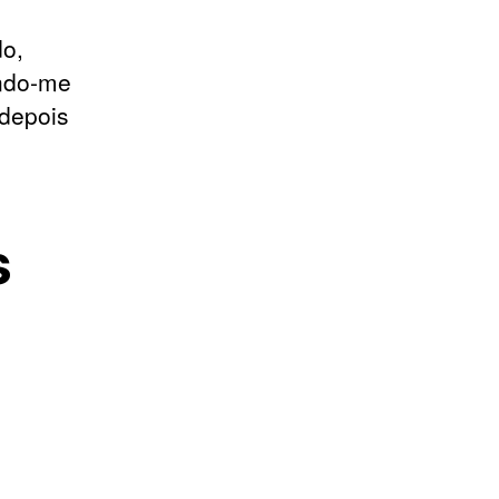
do,
ando-me
depois
s