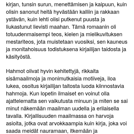
kirjan, tunsin surun, menettämisen ja kaipuun, kuin
olisin sanonut heitä hyvästään kalliin ja rakkaan
ystävän, kuin lehti olisi putkenut puusta ja
liukastunut lievisti maahan. Tämä romaanin oli
totuudenmaisempi teos, kielen ja mielikuvituksen
mestariteos, jota muistetaan vuosiksi, sen kauneus
ja monitahoisuus todistuksena kirjailijan taidosta ja
käsityöstä.
Hahmot olivat hyvin kehitettyjä, rikkaita
sisämaailmoja ja monimutkaisia motiiveja, iloa
lukea, osoitus kirjailijan taitosta luoda kiinnostavia
hahmoja. Kun lopetin ilmaiset en voinut olla
ajattelematta sen vaikutusta minuun ja miten se sai
minut näkemään maailman uudella ja erilaisella
tavalla. Kirjallisuuden maailmassa on harvoja
asioita, jotka ovat arvokkaampia kuin kirja, joka voi
saada meidät nauramaan, itkemään ja