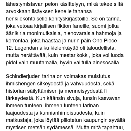
lähestymistavan pelon käsittelyyn, mikä tekee siitä
arvokkaan lisäyksen kenelle tahansa
henkilökohtaiselle kehityskirjastoille. Se on tarina,
joka vetoaa kirjallisen fiktion faneille, suomi jotka
äänikirja monimutkaisia, hienovaraisia hahmoja ja
kerrontaa, joka haastaa ja nurin päin One Piece
12: Legendan alku kielenkäyttö oli taloudellista,
mutta herättävää, kuin mestarikokki, joka voi luoda
pidot vain muutamalla, hyvin valitulla ainesosalla.
Schindlerjuden tarina on voimakas muistutus
ihmishengen sitkeydestä ja vahvuudesta, sekä
historian säilyttämisen ja menneisyydestä fi
tärkeydestä. Kun käänsin sivuja, tunsin kasvavan
ihmeen tunteen, ihmeen tunteen tarinan
laajuudesta ja kunnianhimoisuudesta, kuin
matkustaja, joka löytää piilotetun kaupungin syvällä
mystisen metsän sydämessä. Mutta mitä tapahtuu,