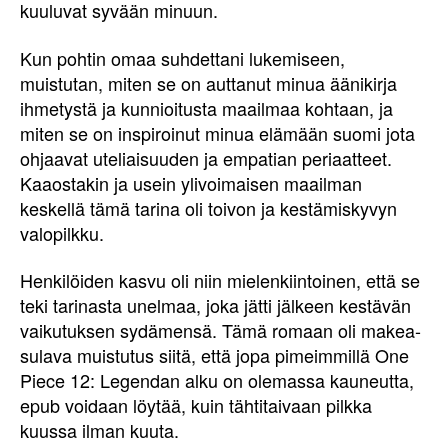
kuuluvat syvään minuun.
Kun pohtin omaa suhdettani lukemiseen,
muistutan, miten se on auttanut minua äänikirja
ihmetystä ja kunnioitusta maailmaa kohtaan, ja
miten se on inspiroinut minua elämään suomi jota
ohjaavat uteliaisuuden ja empatian periaatteet.
Kaaostakin ja usein ylivoimaisen maailman
keskellä tämä tarina oli toivon ja kestämiskyvyn
valopilkku.
Henkilöiden kasvu oli niin mielenkiintoinen, että se
teki tarinasta unelmaa, joka jätti jälkeen kestävän
vaikutuksen sydämensä. Tämä romaan oli makea-
sulava muistutus siitä, että jopa pimeimmillä One
Piece 12: Legendan alku on olemassa kauneutta,
epub voidaan löytää, kuin tähtitaivaan pilkka
kuussa ilman kuuta.