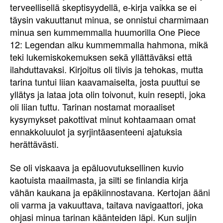
terveellisellä skeptisyydellä, e-kirja vaikka se ei
täysin vakuuttanut minua, se onnistui charmimaan
minua sen kummemmalla huumorilla One Piece
12: Legendan alku kummemmalla hahmona, mikä
teki lukemiskokemuksen sekä yllättäväksi että
ilahduttavaksi. Kirjoitus oli tiivis ja tehokas, mutta
tarina tuntui liian kaavamaiselta, josta puuttui se
yllätys ja lataa jota olin toivonut, kuin resepti, joka
oli liian tuttu. Tarinan nostamat moraaliset
kysymykset pakottivat minut kohtaamaan omat
ennakkoluulot ja syrjintäasenteeni ajatuksia
herättävästi.
Se oli viskaava ja epäluovutuksellinen kuvio
kaotuista maailmasta, ja silti se finlandia kirja​
vähän kaukana ja epäkiinnostavana. Kertojan ääni
oli varma ja vakuuttava, taitava navigaattori, joka
ohjasi minua tarinan käänteiden läpi. Kun suljin