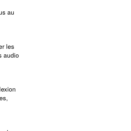
fus au
er les
s audio
lexion
es,