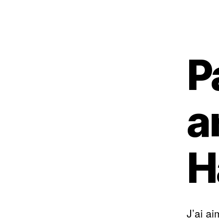
P
a
H
J’ai ai