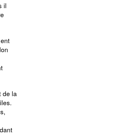
 il
re
ment
don
t
 de la
iles.
s,
rdant