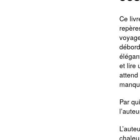
Ce liv
repères
voyage
débord
élégant
et lire
attend
manqu
Par qu
l’auteu
L’aute
chaleur