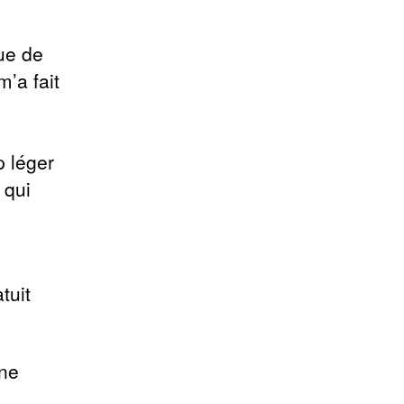
ue de
m’a fait
p léger
 qui
tuit
ine