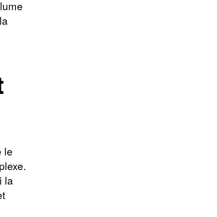
plume
la
t
 le
plexe.
 la
et