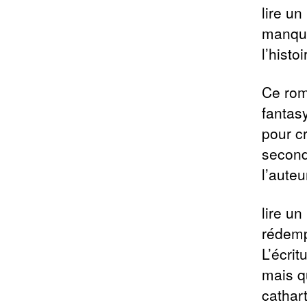
lire un
manque
l’hist
Ce rom
fantas
pour c
second
l’aute
lire un
rédemp
L’écrit
mais q
cathar