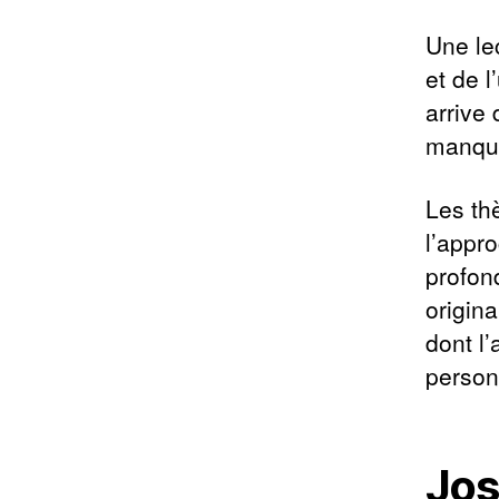
Une lec
et de l
arrive 
manque
Les th
l’appr
profond
origina
dont l
person
Jos