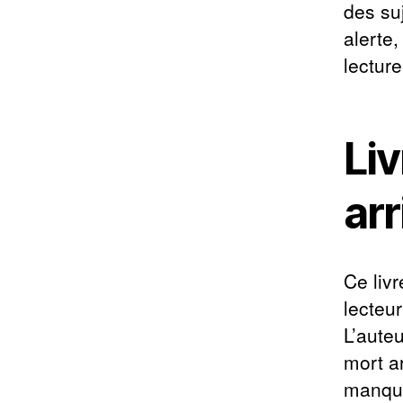
des su
alerte,
lecture 
Liv
arr
Ce liv
lecteu
L’auteu
mort a
manqu