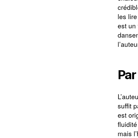
crédibl
les lir
est un
dansen
l’auteu
Par
L’aute
suffit 
est ori
fluidit
mais l’