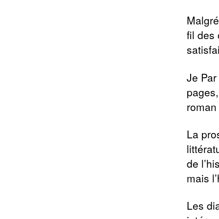
Malgré
fil des
satisfa
Je Par
pages, 
roman 
La pros
littér
de l’hi
mais l’
Les dia