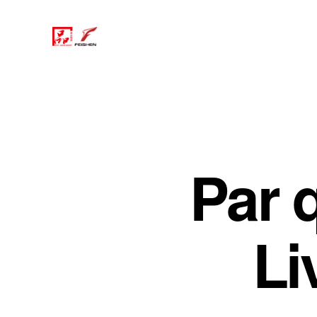
Par q
Li