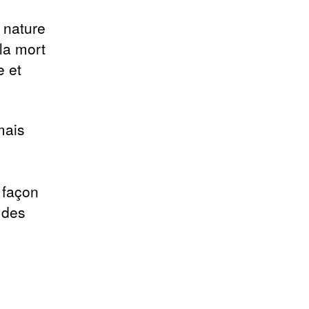
a nature
 la mort
e et
mais
a façon
 des