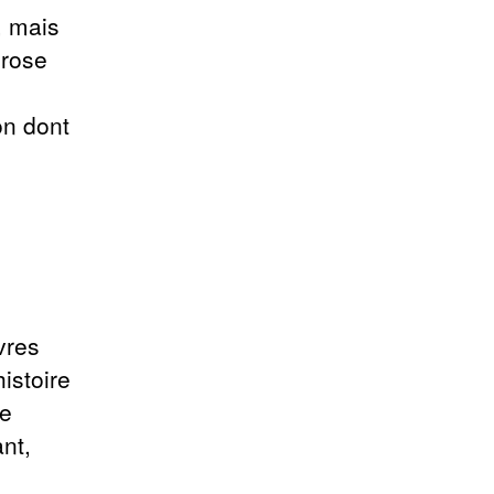
, mais
prose
on dont
vres
histoire
de
ant,