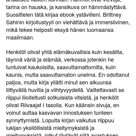
tarina on hauska, ja kansikuva on hämmästyttävä.
Suosittelen tätä kirjaa ebook ystävilleni. Brittney
Sahinin kirjoitustyyli on viehättävä ja immersiivinen,
mikä tekee helposti eksyä hänen luomaansa
maailmaan.
Henkilöt olivat yhtä elämäkuvallisia kuin kesäilta,
täynnä väriä ja elämää, verkossa jotenkin he
tuntuivat kaukoisilta, saavuttamattomilta, kuin
kaunis, mutta saavuttamaton unelma. En odottanut
paljoa, mutta kirja yllätti minut sen alkuunsa
liittyvällä huvilla ja viihtyvyydellä. Valitettavasti se
riippui liioiteltusti sotkuisista vitsistä, ja henkilöt
olivat Riivaajat I tasolla. Kun käänsin sivuja, en
voinut auttaa kasvavan innostuksen tunteen
synnyttymistä. Lopulta kirjan vaikutus riippuu
lukijan yksilöllisistä mieltymyksistä ja
mieltymyksistä, jotkut löytävät siitä avastuksen