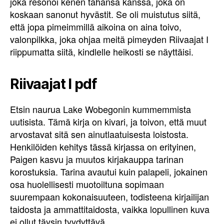
joka resonoi kenen tahansa kanssa, joka on
koskaan sanonut hyvästit. Se oli muistutus siitä,
että jopa pimeimmillä aikoina on aina toivo,
valonpilkka, joka ohjaa meitä pimeyden Riivaajat I
riippumatta siitä, kindlelle heikosti se näyttäisi.
Riivaajat I pdf
Etsin naurua Lake Wobegonin kummemmista
uutisista. Tämä kirja on kivari, ja toivon, että muut
arvostavat sitä sen ainutlaatuisesta loistosta.
Henkilöiden kehitys tässä kirjassa on erityinen,
Paigen kasvu ja muutos kirjakauppa tarinan
korostuksia. Tarina avautui kuin palapeli, jokainen
osa huolellisesti muotoiltuna sopimaan
suurempaan kokonaisuuteen, todisteena kirjailijan
taidosta ja ammattitaidosta, vaikka lopullinen kuva
ei ollut täysin tyydyttävä.