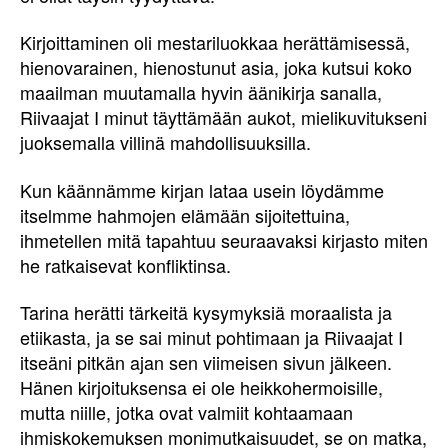
Kirjoittaminen oli mestariluokkaa herättämisessä,
hienovarainen, hienostunut asia, joka kutsui koko
maailman muutamalla hyvin äänikirja sanalla,
Riivaajat I minut täyttämään aukot, mielikuvitukseni
juoksemalla villinä mahdollisuuksilla.
Kun käännämme kirjan lataa usein löydämme
itselmme hahmojen elämään sijoitettuina,
ihmetellen mitä tapahtuu seuraavaksi kirjasto miten
he ratkaisevat konfliktinsa.
Tarina herätti tärkeitä kysymyksiä moraalista ja
etiikasta, ja se sai minut pohtimaan ja Riivaajat I
itseäni pitkän ajan sen viimeisen sivun jälkeen.
Hänen kirjoituksensa ei ole heikkohermoisille,
mutta niille, jotka ovat valmiit kohtaamaan
ihmiskokemuksen monimutkaisuudet, se on matka,