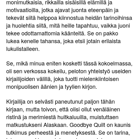
monimutkaisia, rikkailla sisäisillä elämillä ja
motivaatioilla, jotka ajavat juonta eteenpäin ja
tekevät siitä helppoa kiinnostua heidän tarinoihinsa
ja huolehtia siitä, mitä heille tapahtuu, vaikka juoni
tekee odottamattomia käänteitä. Se on pakko
lukea kenelle tahansa, joka etsii jotain erilaista
lukulistalleen.
Se, mikä minua eniten kosketti tässä kokoelmassa,
oli sen verkossa kokeilu, peloton yhteistyö useiden
kirjailijoiden välillä, joka tuotti mielenkiintoisen
monipuolisen äänien ja tyylien kirjon.
Kirjailija on selvästi paneutunut paljon tähän
kirjaan, mutta toivon, että olisi ollut venäläinen
ristinä ja merimiestä huitkaluuilla, muistuttaen
matkustukseni Alaskaan. Goodbye Quilt on kaunis
tutkimus perheestä ja menetyksestä. Se on tarina,