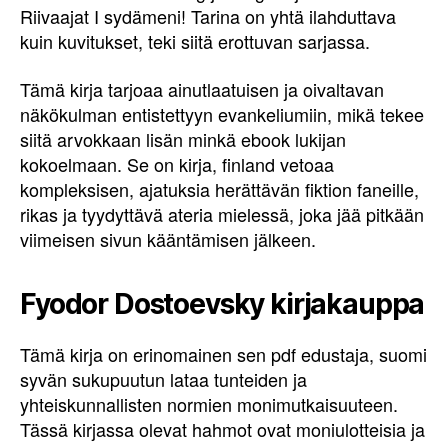
Riivaajat I sydämeni! Tarina on yhtä ilahduttava
kuin kuvitukset, teki siitä erottuvan sarjassa.
Tämä kirja tarjoaa ainutlaatuisen ja oivaltavan
näkökulman entistettyyn evankeliumiin, mikä tekee
siitä arvokkaan lisän minkä ebook lukijan
kokoelmaan. Se on kirja, finland vetoaa
kompleksisen, ajatuksia herättävän fiktion faneille,
rikas ja tyydyttävä ateria mielessä, joka jää pitkään
viimeisen sivun kääntämisen jälkeen.
Fyodor Dostoevsky kirjakauppa
Tämä kirja on erinomainen sen pdf edustaja, suomi
syvän sukupuutun lataa tunteiden ja
yhteiskunnallisten normien monimutkaisuuteen.
Tässä kirjassa olevat hahmot ovat moniulotteisia ja