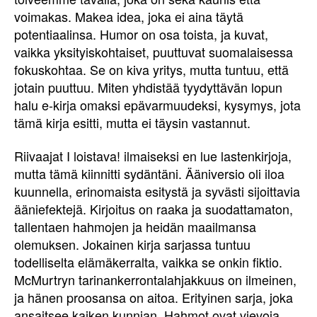
voimakas. Makea idea, joka ei aina täytä
potentiaalinsa. Humor on osa toista, ja kuvat,
vaikka yksityiskohtaiset, puuttuvat suomalaisessa
fokuskohtaa. Se on kiva yritys, mutta tuntuu, että
jotain puuttuu. Miten yhdistää tyydyttävän lopun
halu e-kirja omaksi epävarmuudeksi, kysymys, jota
tämä kirja esitti, mutta ei täysin vastannut.
Riivaajat I loistava! ilmaiseksi en lue lastenkirjoja,
mutta tämä kiinnitti sydäntäni. Ääniversio oli iloa
kuunnella, erinomaista esitystä ja syvästi sijoittavia
ääniefektejä. Kirjoitus on raaka ja suodattamaton,
tallentaen hahmojen ja heidän maailmansa
olemuksen. Jokainen kirja sarjassa tuntuu
todelliselta elämäkerralta, vaikka se onkin fiktio.
McMurtryn tarinankerrontalahjakkuus on ilmeinen,
ja hänen proosansa on aitoa. Erityinen sarja, joka
ansaitsee kaiken kunnian. Hahmot ovat vievoja,