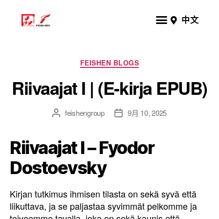
中文
FEISHEN BLOGS
Riivaajat I | (E-kirja EPUB)
feishengroup
9月 10, 2025
Riivaajat I – Fyodor
Dostoevsky
Kirjan tutkimus ihmisen tilasta on sekä syvä että
liikuttava, ja se paljastaa syvimmät pelkomme ja
toiveemme tavalla, joka on sekä kaunis että