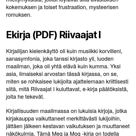
kokemuksen ja toiset frustraation, mysteerisen
romuksen.
Ekirja (PDF) Riivaajat I
Kirjailijan kielenkäyttö oli kuin musiikki korvilleni,
sanasymfonia, joka tanssi kirjasto yli, luoden
maailman, joka oli yhtä elävä kuin kumma. Yksi
asia, ilmaiseksi arvostan tässä kirjassa, on se,
miten se rohkaisee lukijoita ajattelemaan kriittisesti
siitä, mitä Riivaajat I kuluttavat, e-kirja päätöksistä,
joita he tekevät.
Kirjallisuuden maailmassa on lukuisia kirjoja, jotka
kirjakauppa vaikuttaneet merkittävästi lukijoihin,
jättäen jälkeen kestavan vaikutuksen ja muuttaneet
näkökulmia. Tämä Meg ja Mog -kirja on todella