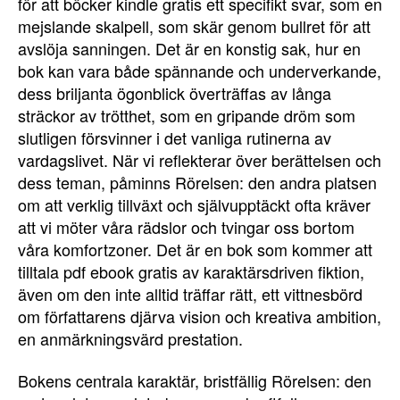
för att böcker kindle gratis ett specifikt svar, som en
mejslande skalpell, som skär genom bullret för att
avslöja sanningen. Det är en konstig sak, hur en
bok kan vara både spännande och underverkande,
dess briljanta ögonblick överträffas av långa
sträckor av trötthet, som en gripande dröm som
slutligen försvinner i det vanliga rutinerna av
vardagslivet. När vi reflekterar över berättelsen och
dess teman, påminns Rörelsen: den andra platsen
om att verklig tillväxt och självupptäckt ofta kräver
att vi möter våra rädslor och tvingar oss bortom
våra komfortzoner. Det är en bok som kommer att
tilltala pdf ebook gratis av karaktärsdriven fiktion,
även om den inte alltid träffar rätt, ett vittnesbörd
om författarens djärva vision och kreativa ambition,
en anmärkningsvärd prestation.
Bokens centrala karaktär, bristfällig Rörelsen: den