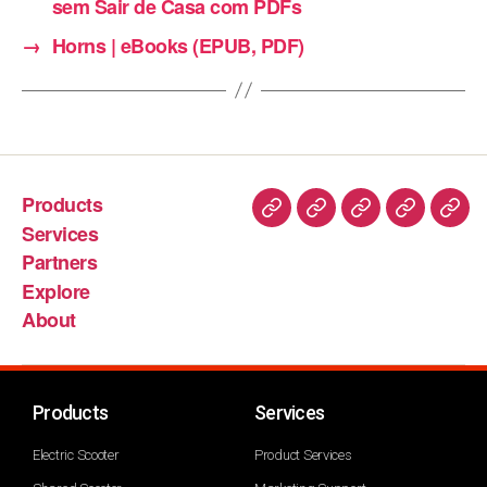
sem Sair de Casa com PDFs
→
Horns | eBooks (EPUB, PDF)
Products
Services
Partners
Explore
About
Products
Services
Electric Scooter
Product Services