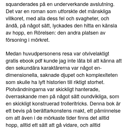
squanderades på en underverkande avslutning.
Det var en roman som utforskte det mänskliga
villkoret, med alla dess fel och svagheter, och
ändå, på något sätt, lyckades den hitta en känsla
av hopp, en Rörelsen: den andra platsen av
försoning i mörkret.
Medan huvudpersonens resa var otvivelaktigt
gratis ebook pdf kunde jag inte låta bli att känna att
den sekundära karaktärerna var något en-
dimensionella, saknade djupet och komplexiteten
som skulle ha lyft historien till riktigt storhet.
Plotvändningarna var skickligt hanterade,
överraskande men på något sätt oundvikliga, som
en skickligt konstruerad trolleritricks. Denna bok är
ett bevis på berättarkonstens makt, ett påminnelse
om att även i de mörkaste tider finns det alltid
hopp, alltid ett sätt att gå vidare, och alltid