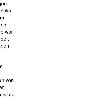
gen.
hoclis
em
rch
le war
der,
aunen
em
e
en von
er,
 ist so
n