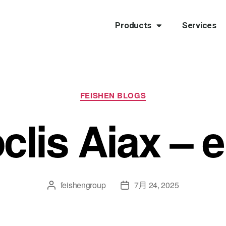
Products
Services
FEISHEN BLOGS
clis Aiax – 
feishengroup
7月 24, 2025