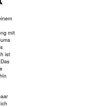
x
seinem
ung mit
ndums
as
h ist
. Das
ie
hin
paar
ich