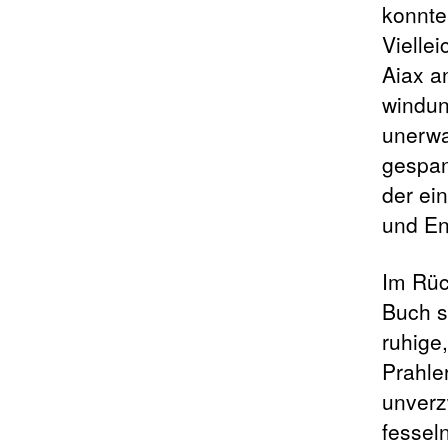
konnte
Viellei
Aiax a
windun
unerwa
gespan
der ei
und En
Im Rüc
Buch s
ruhige
Prahler
unverz
fessel