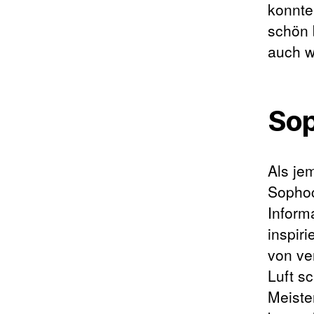
konnte
schön 
auch w
Sop
Als je
Sophoc
Inform
inspir
von ve
Luft s
Meiste