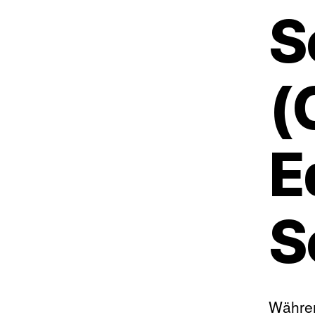
S
(
E
S
Währen