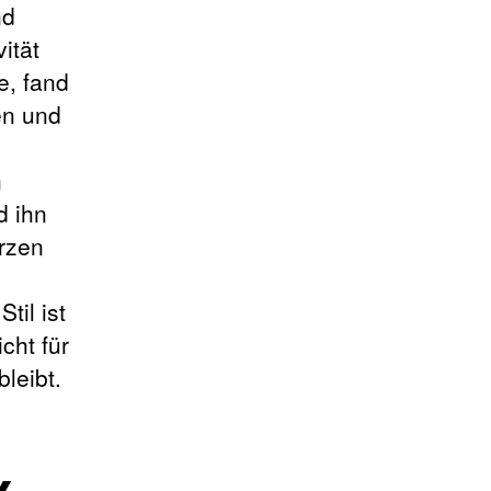
nd
ität
e, fand
en und
n
d ihn
rzen
til ist
cht für
leibt.