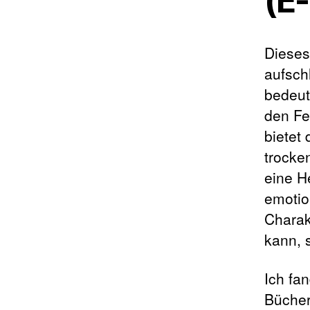
(E
Dieses
aufschl
bedeut
den Fe
bietet
trocke
eine H
emotio
Charak
kann, s
Ich fa
Bücher