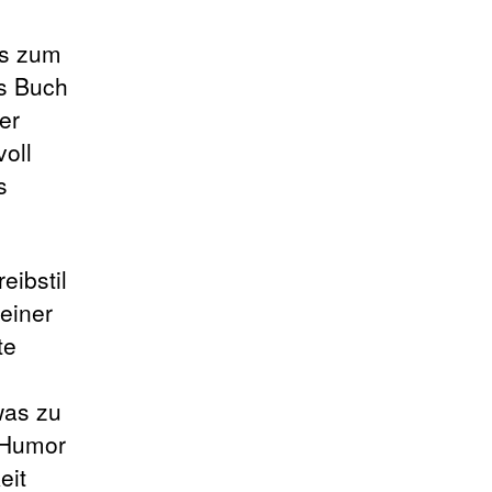
os zum
as Buch
er
oll
s
eibstil
reiner
te
was zu
, Humor
eit