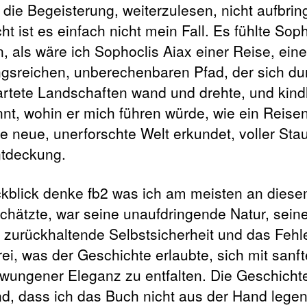
 die Begeisterung, weiterzulesen, nicht aufbrin
cht ist es einfach nicht mein Fall. Es fühlte Sop
n, als wäre ich Sophoclis Aiax einer Reise, ein
gsreichen, unberechenbaren Pfad, der sich du
rtete Landschaften wand und drehte, und kind
nt, wohin er mich führen würde, wie ein Reisen
ne neue, unerforschte Welt erkundet, voller St
tdeckung.
kblick denke fb2 was ich am meisten an dies
chätzte, war seine unaufdringende Natur, sein
, zurückhaltende Selbstsicherheit und das Fehl
ei, was der Geschichte erlaubte, sich mit sanft
wungener Eleganz zu entfalten. Die Geschichte
nd, dass ich das Buch nicht aus der Hand lege