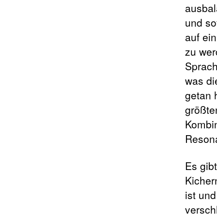
ausbal
und sof
auf ei
zu wer
Sprach
was di
getan 
größte
Kombin
Resona
Es gib
Kicher
ist un
verschl