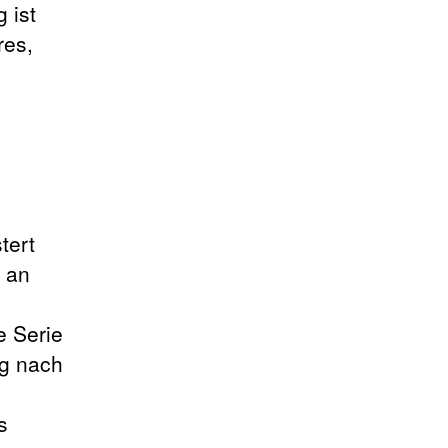
 ist
res,
tert
 an
e Serie
ng nach
s