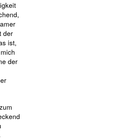
igkeit
schend,
gsamer
t der
s ist,
 mich
ne der
er
 zum
teckend
u
s