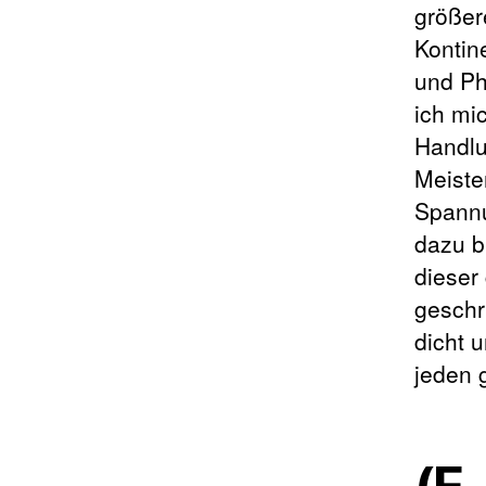
größer
Kontin
und Ph
ich mi
Handlu
Meiste
Spannu
dazu b
dieser
geschri
dicht u
jeden 