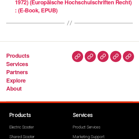
1972) (Europäische Hochschulschriften Recht)
: (E-Book, EPUB)
Products
Services
Partners
Explore
About
Products
Services
Electric Scooter
Product Services
Shared Scooter
Marketing Support