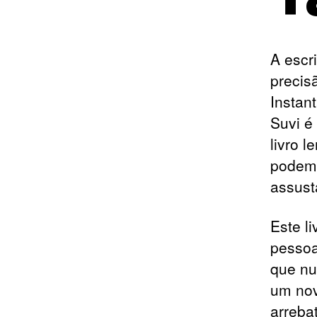
A escr
precis
Instan
Suvi é
livro 
podem 
assust
Este l
pessoa
que nu
um nov
arreba