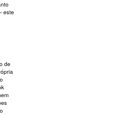
anto
– este
io de
rópria
ro
ok
 nem
ões
 o