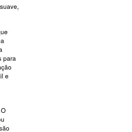
 suave,
que
ha
a
s para
ração
il e
 O
ou
 são