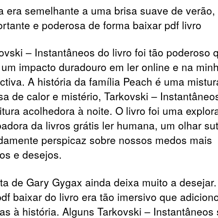
a era semelhante a uma brisa suave de verão,
ortante e poderosa de forma baixar pdf livro
ovski – Instantâneos do livro foi tão poderoso 
 um impacto duradouro em ler online e na min
ctiva. A história da família Peach é uma mistur
osa de calor e mistério, Tarkovski – Instantâneo
itura acolhedora à noite. O livro foi uma explo
adora da livros grátis ler humana, um olhar sut
damente perspicaz sobre nossos medos mais
os e desejos.
ita de Gary Gygax ainda deixa muito a desejar.
pdf baixar do livro era tão imersivo que adicion
s à história. Alguns Tarkovski – Instantâneos