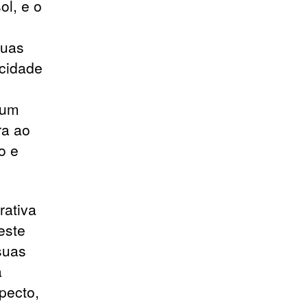
ol, e o
o
suas
acidade
 um
ra ao
o e
rativa
este
suas
a
pecto,