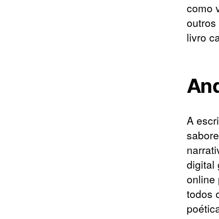
como v
outros
livro c
And
A escr
sabore
narrat
digita
online
todos 
poétic