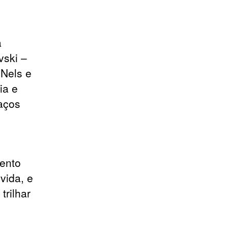
a
vski –
 Nels e
ia e
laços
mento
vida, e
rilhar