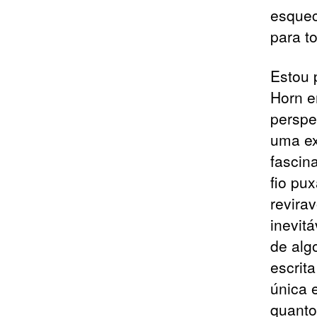
esquec
para to
Estou 
Horn e
perspe
uma ex
fascin
fio pu
revira
inevitá
de alg
escrit
única e
quanto 