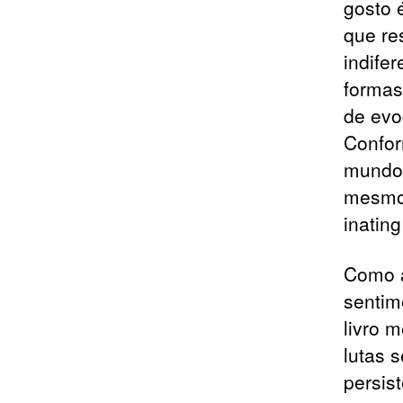
gosto 
que re
indife
formas
de evo
Confor
mundo 
mesmo 
inating
Como a
sentim
livro 
lutas 
persis