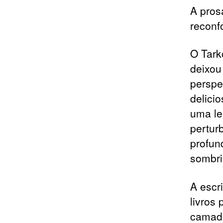
A pros
reconf
O Tark
deixou
perspe
delici
uma le
perturb
profun
sombri
A escr
livros 
camada