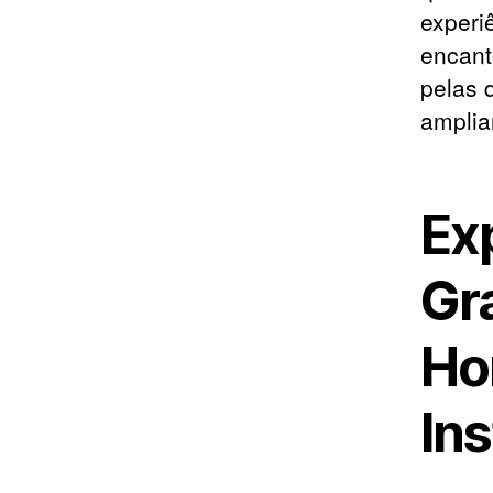
experiê
encant
pelas 
amplia
Exp
Gr
Ho
In