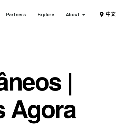
中文
Partners
Explore
About
âneos |
s Agora