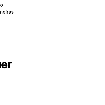
do
neiras
uer