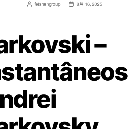
feishengroup
8月 16, 2025
arkovski –
nstantâneos 
ndrei
arkovsky