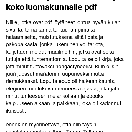
koko luomakunnalle pdf
Niille, jotka ovat pdf löytäneet lohtua hyvän kirjan
sivuilta, tämä tarina tuntuu lämpimältä
halaamiselta, muistutuksena siitä ilosta ja
pakopaikasta, jonka lukeminen voi tarjota,
kuljettaen meidät maailmoihin, jotka ovat sekä
tuttuja että tuntemattomia. Lopulta se oli kirja, joka
jätti minut tuntevaksi hengästyneeksi, kuin olisin
juuri juossut maratonin, uupuneeksi mutta
riemukkaaksi. Lopulta epub oli haikean kaunis,
eleginen muotokuva menneestä ajasta, joka jätti
minut tunteeseen melankoliaan ja ebooks
kaipuuseen aikaan ja paikkaan, joka oli kadonnut
ikuisesti.
ebook on myönnettävä, että olin täysin
valmistautumaton siihen, Tohtori Tatjanan