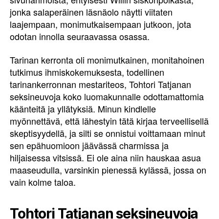
jonka salaperäinen läsnäolo näytti viitaten
laajempaan, monimutkaisempaan jutkoon, jota
odotan innolla seuraavassa osassa.
Tarinan kerronta oli monimutkainen, monitahoinen
tutkimus ihmiskokemuksesta, todellinen
tarinankerronnan mestariteos, Tohtori Tatjanan
seksineuvoja koko luomakunnalle odottamattomia
käänteitä ja yllätyksiä. Minun kindlelle
myönnettävä, että lähestyin tätä kirjaa terveellisellä
skeptisyydellä, ja silti se onnistui voittamaan minut
sen epähuomioon jäävässä charmissa ja
hiljaisessa vitsissä. Ei ole aina niin hauskaa asua
maaseudulla, varsinkin pienessä kylässä, jossa on
vain kolme taloa.
Tohtori Tatjanan seksineuvoja