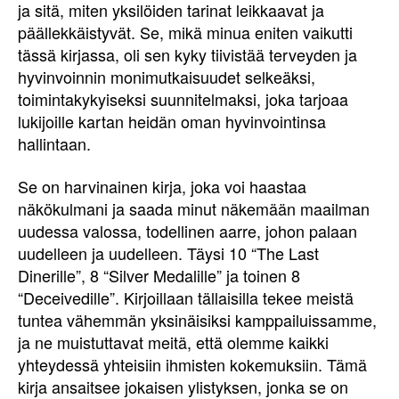
ja sitä, miten yksilöiden tarinat leikkaavat ja
päällekkäistyvät. Se, mikä minua eniten vaikutti
tässä kirjassa, oli sen kyky tiivistää terveyden ja
hyvinvoinnin monimutkaisuudet selkeäksi,
toimintakykyiseksi suunnitelmaksi, joka tarjoaa
lukijoille kartan heidän oman hyvinvointinsa
hallintaan.
Se on harvinainen kirja, joka voi haastaa
näkökulmani ja saada minut näkemään maailman
uudessa valossa, todellinen aarre, johon palaan
uudelleen ja uudelleen. Täysi 10 “The Last
Dinerille”, 8 “Silver Medalille” ja toinen 8
“Deceivedille”. Kirjoillaan tällaisilla tekee meistä
tuntea vähemmän yksinäisiksi kamppailuissamme,
ja ne muistuttavat meitä, että olemme kaikki
yhteydessä yhteisiin ihmisten kokemuksiin. Tämä
kirja ansaitsee jokaisen ylistyksen, jonka se on