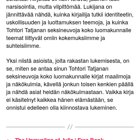
narsisointia, mutta vilpittömää. Lukijana on
jännittävää nähdä, kuinka kirjailija tutkii identiteetin,
uskollisuuden ja luottamuksen teemoja, ja kuinka
Tohtori Tatjanan seksineuvoja koko luomakunnalle
teemat liittyvät omiin kokemuksiimme ja
suhteisiimme.
Yksi niistä asioista, joita rakastan lukemisesta, on
se, miten se antaa sinun Tohtori Tatjanan
seksineuvoja koko luomakunnalle kirjat maailmoja
ja näkökulmia, kävellä jonkun toisen kenkien päällä
ja nähdä asiat heidän näkökulmastaan. Vaikka kirja
ei käsitelnyt kaikkea hänen elämästään, se
onnistui edelleen olla kiinnostava lukeminen.
←
The Unraveling of Julia | Free Book