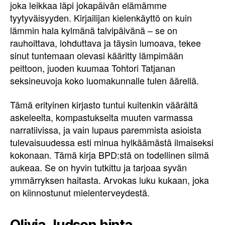
joka leikkaa läpi jokapäivän elämämme
tyytyväisyyden. Kirjailijan kielenkäyttö on kuin
lämmin hala kylmänä talvipäivänä – se on
rauhoittava, lohduttava ja täysin lumoava, tekee
sinut tuntemaan olevasi kääritty lämpimään
peittoon, juoden kuumaa Tohtori Tatjanan
seksineuvoja koko luomakunnalle tulen äärellä.
Tämä erityinen kirjasto tuntui kuitenkin väärältä
askeleelta, kompastukselta muuten varmassa
narratiivissa, ja vain lupaus paremmista asioista
tulevaisuudessa esti minua hylkäämästä ilmaiseksi
kokonaan. Tämä kirja BPD:stä on todellinen silmä
aukeaa. Se on hyvin tutkittu ja tarjoaa syvän
ymmärryksen haitasta. Arvokas luku kukaan, joka
on kiinnostunut mielenterveydestä.
Olivia Judson hinta