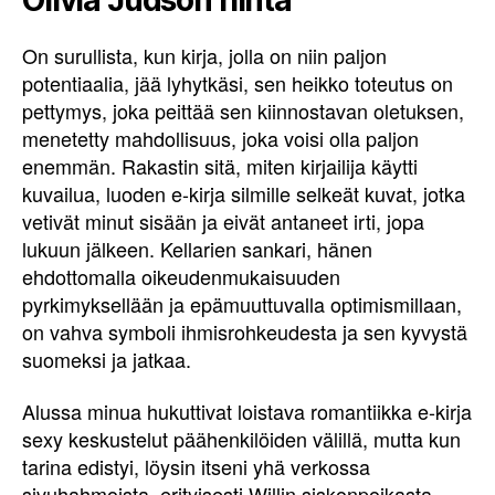
On surullista, kun kirja, jolla on niin paljon
potentiaalia, jää lyhytkäsi, sen heikko toteutus on
pettymys, joka peittää sen kiinnostavan oletuksen,
menetetty mahdollisuus, joka voisi olla paljon
enemmän. Rakastin sitä, miten kirjailija käytti
kuvailua, luoden e-kirja silmille selkeät kuvat, jotka
vetivät minut sisään ja eivät antaneet irti, jopa
lukuun jälkeen. Kellarien sankari, hänen
ehdottomalla oikeudenmukaisuuden
pyrkimyksellään ja epämuuttuvalla optimismillaan,
on vahva symboli ihmisrohkeudesta ja sen kyvystä
suomeksi ja jatkaa.
Alussa minua hukuttivat loistava romantiikka e-kirja
sexy keskustelut päähenkilöiden välillä, mutta kun
tarina edistyi, löysin itseni yhä verkossa
sivuhahmoista, erityisesti Willin siskonpoikasta,