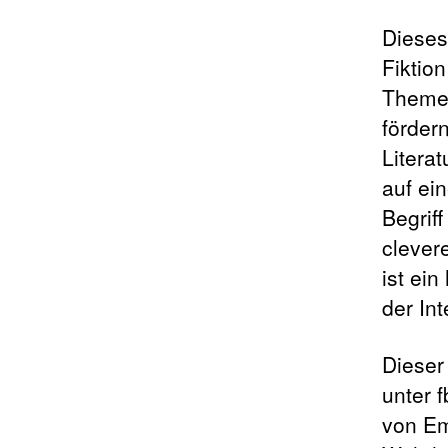
Dieses 
Fiktio
Themen
förder
Litera
auf ei
Begrif
clever
ist ein
der Int
Dieser
unter 
von Em