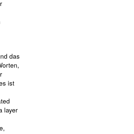
r
n
und das
Worten,
r
es ist
ated
a layer
e,