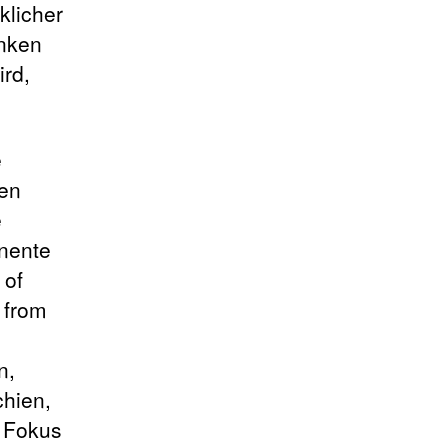
klicher
enken
ird,
e
hen
e
nente
 of
e from
n,
hien,
 Fokus