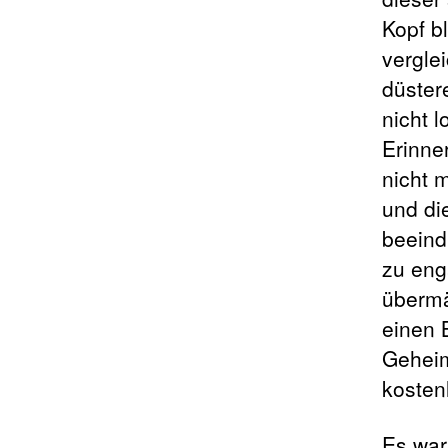
Kopf b
vergle
düster
nicht l
Erinne
nicht 
und di
beeind
zu eng
übermä
einen 
Geheim
kosten
Es war