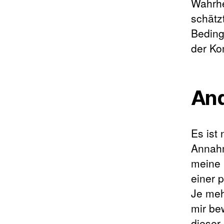
Wahrhe
schätz
Beding
der Ko
And
Es ist 
Annahm
meine 
einer 
Je meh
mir bew
dieser