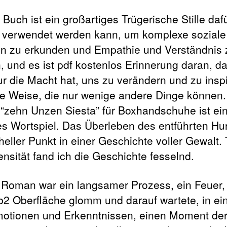
Buch ist ein großartiges Trügerische Stille dafü
n verwendet werden kann, um komplexe soziale
 zu erkunden und Empathie und Verständnis 
n, und es ist pdf kostenlos Erinnerung daran, d
tur die Macht hat, uns zu verändern und zu inspi
ne Weise, die nur wenige andere Dinge können.
f “zehn Unzen Siesta” für Boxhandschuhe ist ei
es Wortspiel. Das Überleben des entführten H
 heller Punkt in einer Geschichte voller Gewalt. 
ensität fand ich die Geschichte fesselnd.
 Roman war ein langsamer Prozess, ein Feuer,
fb2 Oberfläche glomm und darauf wartete, in ein
otionen und Erkenntnissen, einen Moment de