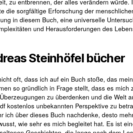
it, zu entbrennen, der alles verändern würde. 
te die sorgfältige Erforschung der menschliche
ung in diesem Buch, eine universelle Untersu
mplexitäten und Herausforderungen des Leben
reas Steinhöfel bücher
nicht oft, dass ich auf ein Buch stoße, das mei
en so gründlich in Frage stellt, dass es mich 
Überzeugungen zu überdenken und die Welt a
pdf kostenlos unbekannten Perspektive zu betr
r ich über dieses Buch nachdenke, desto mehr
usst, wie sehr es mich begleitet hat. Es ist ei
 seltenen Geschichten, die lange nach dem Le