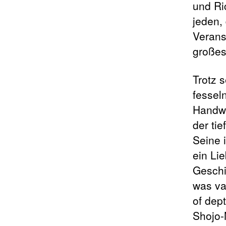
und Ri
jeden, 
Veranst
großes
Trotz 
fessel
Handwe
der tie
Seine i
ein Li
Geschi
was va
of dept
Shojo-