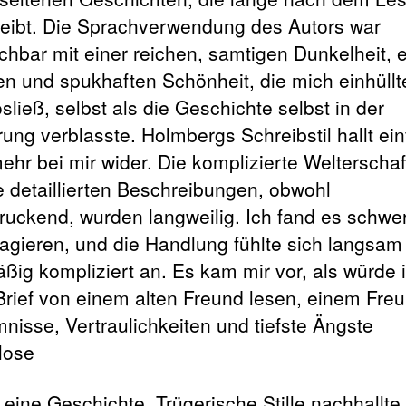
leibt. Die Sprachverwendung des Autors war
ichbar mit einer reichen, samtigen Dunkelheit, e
en und spukhaften Schönheit, die mich einhüllt
osließ, selbst als die Geschichte selbst in der
rung verblasste. Holmbergs Schreibstil hallt ei
mehr bei mir wider. Die komplizierte Welterscha
e detaillierten Beschreibungen, obwohl
ruckend, wurden langweilig. Ich fand es schwe
agieren, und die Handlung fühlte sich langsam
ßig kompliziert an. Es kam mir vor, als würde 
Brief von einem alten Freund lesen, einem Freu
nisse, Vertraulichkeiten und tiefste Ängste
lose
 eine Geschichte, Trügerische Stille nachhallte,