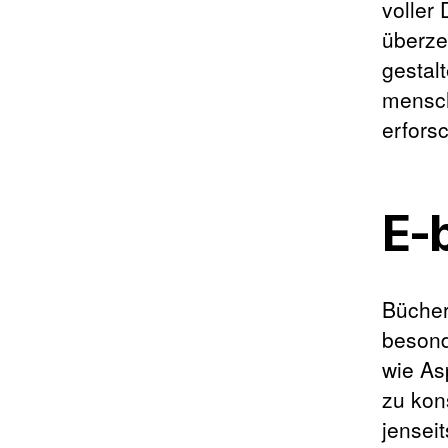
voller
überze
gestal
mensch
erforsc
E-b
Bücher
besond
wie As
zu kon
jensei