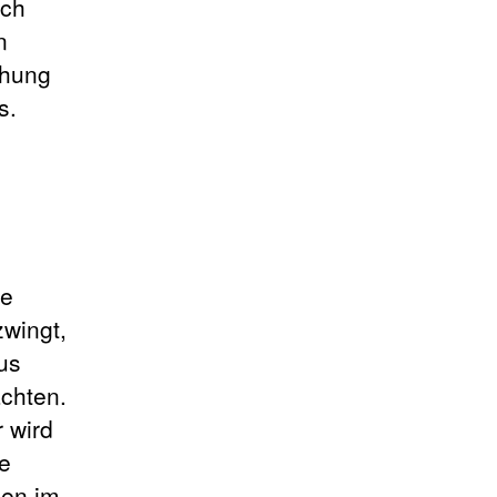
Ich
n
chung
s.
ne
zwingt,
us
achten.
 wird
ne
sen im