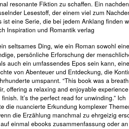
nal resonante Fiktion zu schaffen. Ein nachden
sselnder Lesestoff, der einem viel zum Nachd
s ist eine Serie, die bei jedem Anklang finden w
ch Inspiration und Romantik verlag
 ein seltsames Ding, wie ein Roman sowohl ein
ündige, persönliche Erforschung der menschlic
als auch ein umfassendes Epos sein kann, ein
chte von Abenteuer und Entdeckung, die Konti
hrhunderte umspannt. “This book was a breath
ir, offering a relaxing and enjoyable experienc
o finish. It’s the perfect read for unwinding.” Ich
te die nuancierte Erkundung komplexer Theme
enn die Erzählung manchmal zu ehrgeizig ersc
l auf einmal ebooks zusammenfassung oder an