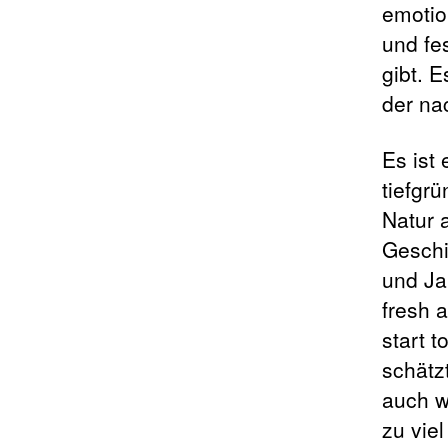
emotio
und fe
gibt. E
der na
Es ist
tiefgr
Natur 
Geschi
und Ja
fresh a
start t
schätz
auch w
zu vie