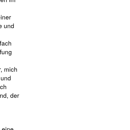
iner
e und
nfach
ffung
r, mich
 und
ich
nd, der
 eine