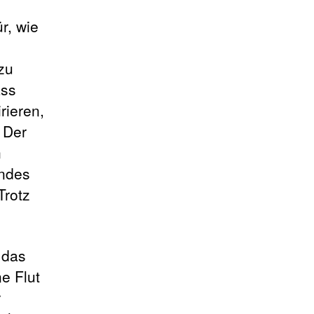
r, wie
zu
ass
rieren,
 Der
n
undes
Trotz
 das
e Flut
r