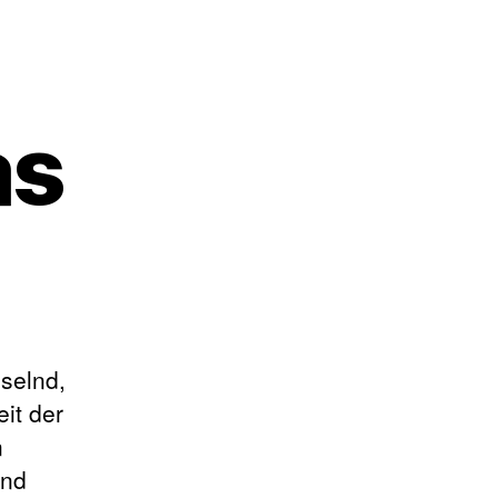
as
sselnd,
it der
n
und