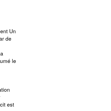
uent Un
ar de
sa
sumé le
ation
r
cit est