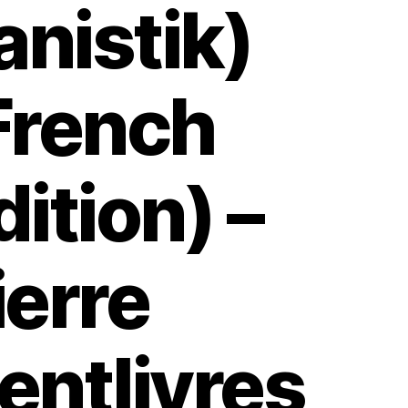
ranistik)
French
dition) –
ierre
entlivres