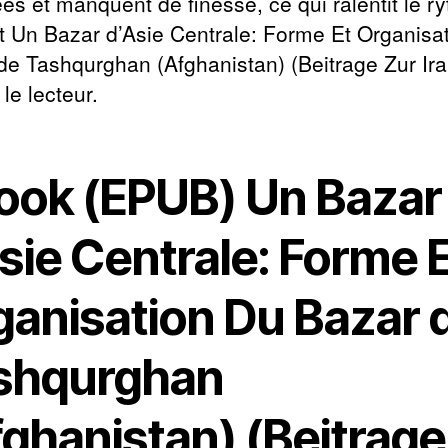
ées et manquent de finesse, ce qui ralentit le r
it Un Bazar d’Asie Centrale: Forme Et Organisa
de Tashqurghan (Afghanistan) (Beitrage Zur Iran
le lecteur.
ook (EPUB) Un Bazar
sie Centrale: Forme 
ganisation Du Bazar 
shqurghan
fghanistan) (Beitrage