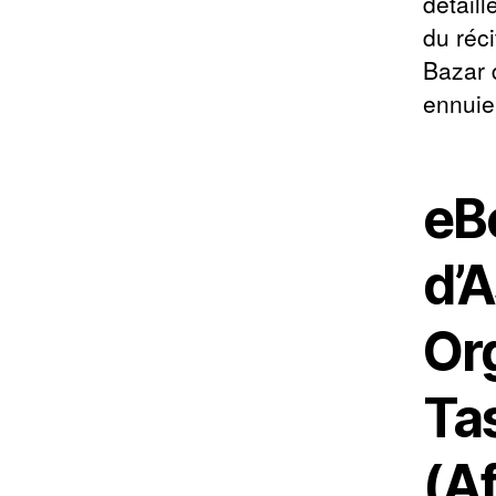
détaill
du réc
Bazar 
ennuie 
eB
d’A
Or
Ta
(A