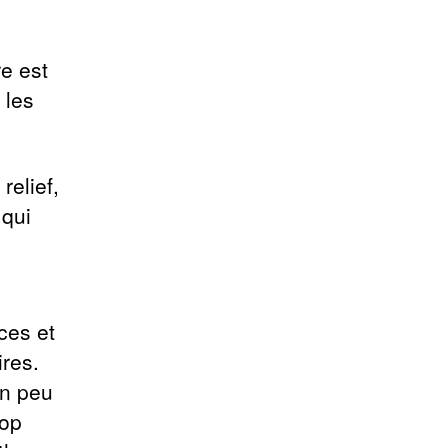
re est
 les
elief,
 qui
ces et
ires.
un peu
rop