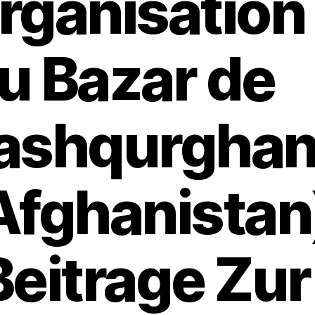
rganisation
u Bazar de
ashqurgha
Afghanistan
Beitrage Zur