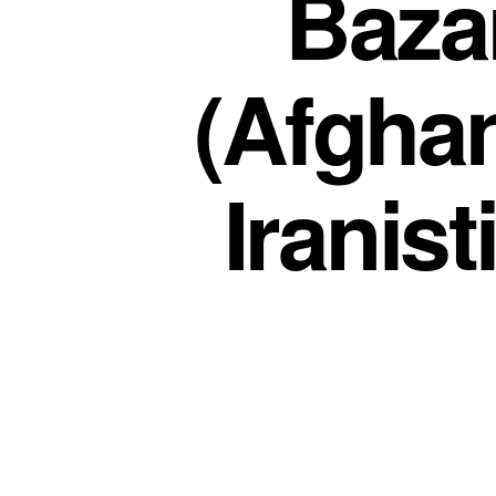
Baza
(Afghan
Iranis