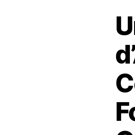
U
d
C
F