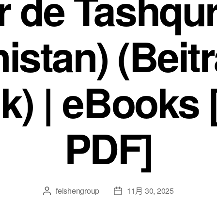
r de Tashqu
istan) (Beit
tik) | eBooks
PDF]
feishengroup
11月 30, 2025