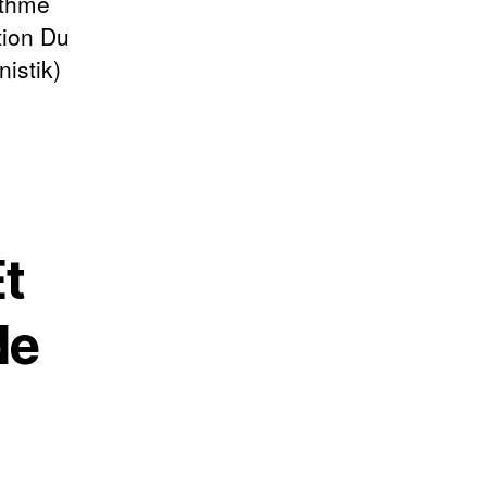
ythme
tion Du
istik)
Et
de