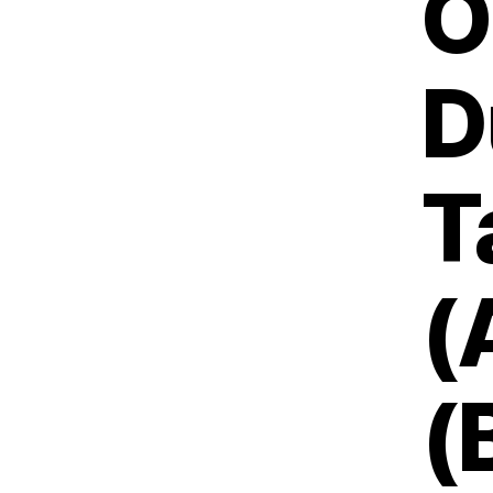
O
D
T
(
(