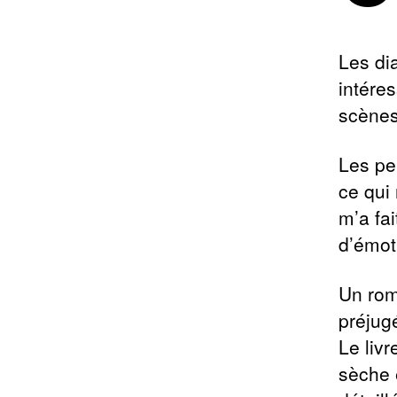
Les dia
intéres
scènes 
Les pe
ce qui 
m’a fai
d’émoti
Un rom
préjug
Le livr
sèche 