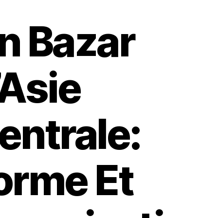
n Bazar
’Asie
entrale:
orme Et