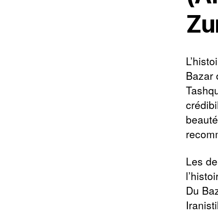
Zur
L’hist
Bazar 
Tashqu
crédibi
beauté
recom
Les des
l’hist
Du Baz
Iranist