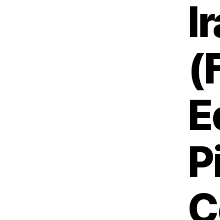
I
(
E
P
C