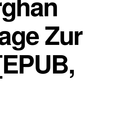
rghan
rage Zur
 [EPUB,