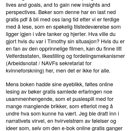
lives and goals, and to gain new insights and
perspectives. Bøker som denne har en last ned
gratis pdf å bli med oss lang tid etter vi er ferdige
med å lese, som en spøkelig tilstedeværelse som
ligger igjen i våre tanker og hjerter. Hva ville du
gjort hvis du var i Timothy sin situasjon? Hvis du er
en fan av den opprinnelige filmen, kan du finne litt
Velferdsstaten, likestilling og fordelingsmekanismer
(Arbeidsnotat / NAVFs sekretariat for
kvinneforskning) her, men det er ikke for alle.
Mens boken hadde sine øyeblikk, føltes online
lesing av bøker gratis samlede erfaringen noe
usammenhengende, som et puslespill med for
mange manglende brikker, som etterlot meg å
undre hva som kunne ha vært. Jeg ble dratt inn i
narrativets virvel, en hvirvelstrøm av følelser og
ideer som, selv om den e-bok online gratis ganger