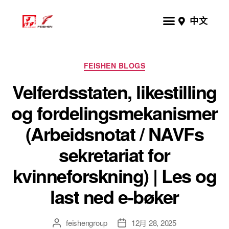
中文
FEISHEN BLOGS
Velferdsstaten, likestilling
og fordelingsmekanismer
(Arbeidsnotat / NAVFs
sekretariat for
kvinneforskning) | Les og
last ned e-bøker
feishengroup
12月 28, 2025