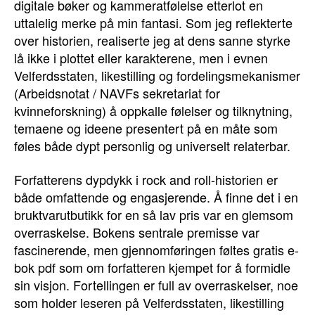
digitale bøker og kammeratfølelse etterlot en
uttalelig merke på min fantasi. Som jeg reflekterte
over historien, realiserte jeg at dens sanne styrke
lå ikke i plottet eller karakterene, men i evnen
Velferdsstaten, likestilling og fordelingsmekanismer
(Arbeidsnotat / NAVFs sekretariat for
kvinneforskning) å oppkalle følelser og tilknytning,
temaene og ideene presentert på en måte som
føles både dypt personlig og universelt relaterbar.
Forfatterens dypdykk i rock and roll-historien er
både omfattende og engasjerende. Å finne det i en
bruktvarutbutikk for en så lav pris var en glemsom
overraskelse. Bokens sentrale premisse var
fascinerende, men gjennomføringen føltes gratis e-
bok pdf som om forfatteren kjempet for å formidle
sin visjon. Fortellingen er full av overraskelser, noe
som holder leseren på Velferdsstaten, likestilling