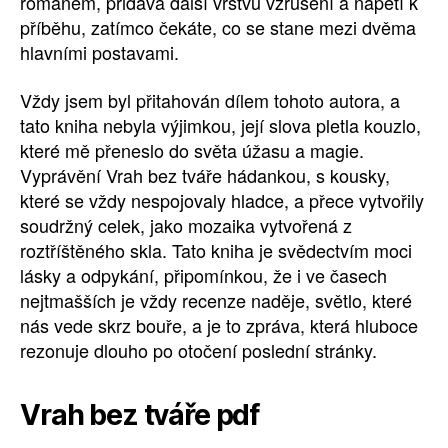
románem, přidává další vrstvu vzrušení a napětí k
příběhu, zatímco čekáte, co se stane mezi dvěma
hlavními postavami.
Vždy jsem byl přitahován dílem tohoto autora, a
tato kniha nebyla výjimkou, její slova pletla kouzlo,
které mě přeneslo do světa úžasu a magie.
Vyprávění Vrah bez tváře hádankou, s kousky,
které se vždy nespojovaly hladce, a přece vytvořily
soudržný celek, jako mozaika vytvořená z
roztříštěného skla. Tato kniha je svědectvím moci
lásky a odpykání, připomínkou, že i ve časech
nejtmašších je vždy recenze naděje, světlo, které
nás vede skrz bouře, a je to zpráva, která hluboce
rezonuje dlouho po otočení poslední stránky.
Vrah bez tváře pdf