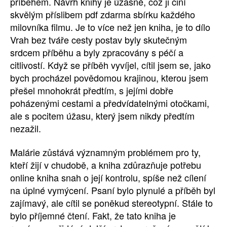
příběhem. Návrh knihy je úžasné, což ji činí
skvělým příslibem pdf zdarma sbírku každého
milovníka filmu. Je to více než jen kniha, je to dílo
Vrah bez tváře cesty postav byly skutečným
srdcem příběhu a byly zpracovány s péčí a
citlivostí. Když se příběh vyvíjel, cítil jsem se, jako
bych procházel povědomou krajinou, kterou jsem
přešel mnohokrát předtím, s jejími dobře
poházenými cestami a předvídatelnými otočkami,
ale s pocitem úžasu, který jsem nikdy předtím
nezažil.
Malárie zůstává významným problémem pro ty,
kteří žijí v chudobě, a kniha zdůrazňuje potřebu
online kniha snah o její kontrolu, spíše než cílení
na úplné vymýcení. Psaní bylo plynulé a příběh byl
zajímavý, ale cítil se poněkud stereotypní. Stále to
bylo příjemné čtení. Fakt, že tato kniha je