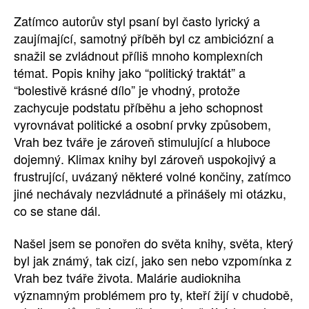
Zatímco autorův styl psaní byl často lyrický a
zaujímající, samotný příběh byl cz ambiciózní a
snažil se zvládnout příliš mnoho komplexních
témat. Popis knihy jako “politický traktát” a
“bolestivě krásné dílo” je vhodný, protože
zachycuje podstatu příběhu a jeho schopnost
vyrovnávat politické a osobní prvky způsobem,
Vrah bez tváře je zároveň stimulující a hluboce
dojemný. Klimax knihy byl zároveň uspokojivý a
frustrující, uvázaný některé volné končiny, zatímco
jiné nechávaly nezvládnuté a přinášely mi otázku,
co se stane dál.
Našel jsem se ponořen do světa knihy, světa, který
byl jak známý, tak cizí, jako sen nebo vzpomínka z
Vrah bez tváře života. Malárie audiokniha
významným problémem pro ty, kteří žijí v chudobě,