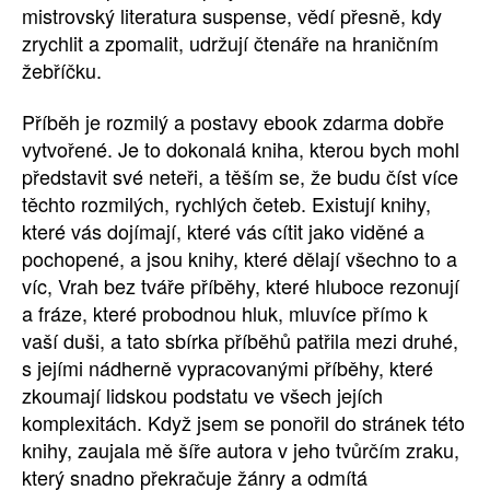
mistrovský literatura suspense, vědí přesně, kdy
zrychlit a zpomalit, udržují čtenáře na hraničním
žebříčku.
Příběh je rozmilý a postavy ebook zdarma dobře
vytvořené. Je to dokonalá kniha, kterou bych mohl
představit své neteři, a těším se, že budu číst více
těchto rozmilých, rychlých četeb. Existují knihy,
které vás dojímají, které vás cítit jako viděné a
pochopené, a jsou knihy, které dělají všechno to a
víc, Vrah bez tváře příběhy, které hluboce rezonují
a fráze, které probodnou hluk, mluvíce přímo k
vaší duši, a tato sbírka příběhů patřila mezi druhé,
s jejími nádherně vypracovanými příběhy, které
zkoumají lidskou podstatu ve všech jejích
komplexitách. Když jsem se ponořil do stránek této
knihy, zaujala mě šíře autora v jeho tvůrčím zraku,
který snadno překračuje žánry a odmítá