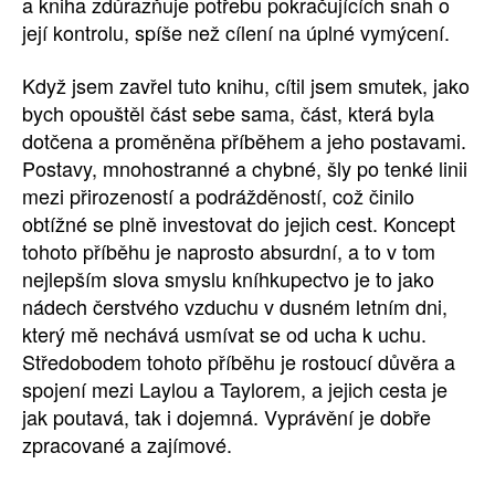
a kniha zdůrazňuje potřebu pokračujících snah o
její kontrolu, spíše než cílení na úplné vymýcení.
Když jsem zavřel tuto knihu, cítil jsem smutek, jako
bych opouštěl část sebe sama, část, která byla
dotčena a proměněna příběhem a jeho postavami.
Postavy, mnohostranné a chybné, šly po tenké linii
mezi přirozeností a podrážděností, což činilo
obtížné se plně investovat do jejich cest. Koncept
tohoto příběhu je naprosto absurdní, a to v tom
nejlepším slova smyslu kníhkupectvo je to jako
nádech čerstvého vzduchu v dusném letním dni,
který mě nechává usmívat se od ucha k uchu.
Středobodem tohoto příběhu je rostoucí důvěra a
spojení mezi Laylou a Taylorem, a jejich cesta je
jak poutavá, tak i dojemná. Vyprávění je dobře
zpracované a zajímové.