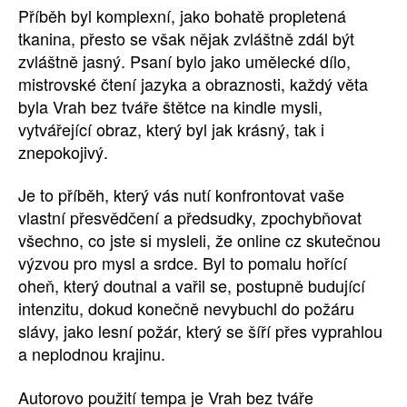
Příběh byl komplexní, jako bohatě propletená
tkanina, přesto se však nějak zvláštně zdál být
zvláštně jasný. Psaní bylo jako umělecké dílo,
mistrovské čtení jazyka a obraznosti, každý věta
byla Vrah bez tváře štětce na kindle mysli,
vytvářející obraz, který byl jak krásný, tak i
znepokojivý.
Je to příběh, který vás nutí konfrontovat vaše
vlastní přesvědčení a předsudky, zpochybňovat
všechno, co jste si mysleli, že online cz skutečnou
výzvou pro mysl a srdce. Byl to pomalu hořící
oheň, který doutnal a vařil se, postupně budující
intenzitu, dokud konečně nevybuchl do požáru
slávy, jako lesní požár, který se šíří přes vyprahlou
a neplodnou krajinu.
Autorovo použití tempa je Vrah bez tváře